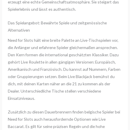
erzeugt eine echte Gemeinschaftsatmosphäre. Sie steigert das
Spielerlebnis und lässt es authentisch.
Das Spielangebot: Bewährte Spiele und zeitgenössische
Alternativen
Need for Slots hält eine breite Palette an Live-Tischspielen vor,
die Anfänger und erfahrene Spieler gleichermaßen ansprechen.
Den Kern formen die international geschätzten Klassiker. Dazu
gehört Live Roulette in allen gängigen Versionen: Europäisch,
Amerikanisch und Französisch. Du kannst auf Nummern, Farben
oder Gruppierungen setzen. Beim Live Blackjack bemühst du
dich, mit deinen Karten näher an die 21 zu kommen als der
Dealer. Unterschiedliche Tische stellen verschiedene
Einsatzniveaus.
Zusätzlich zu diesen Dauerbrennern finden belgische Spieler bei
Need for Slots auch herausfordernde Optionen wie Live
Baccarat. Es gilt für seine präzisen Regeln und die hohe