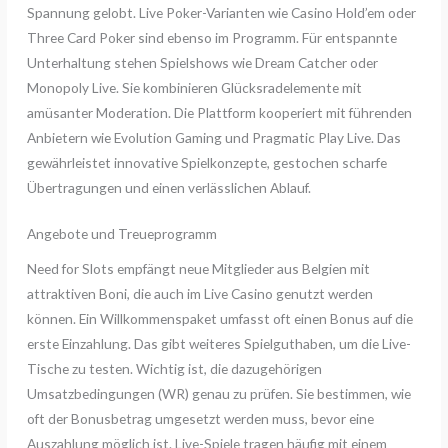
Spannung gelobt. Live Poker-Varianten wie Casino Hold’em oder
Three Card Poker sind ebenso im Programm. Für entspannte
Unterhaltung stehen Spielshows wie Dream Catcher oder
Monopoly Live. Sie kombinieren Glücksradelemente mit
amüsanter Moderation. Die Plattform kooperiert mit führenden
Anbietern wie Evolution Gaming und Pragmatic Play Live. Das
gewährleistet innovative Spielkonzepte, gestochen scharfe
Übertragungen und einen verlässlichen Ablauf.
Angebote und Treueprogramm
Need for Slots empfängt neue Mitglieder aus Belgien mit
attraktiven Boni, die auch im Live Casino genutzt werden
können. Ein Willkommenspaket umfasst oft einen Bonus auf die
erste Einzahlung. Das gibt weiteres Spielguthaben, um die Live-
Tische zu testen. Wichtig ist, die dazugehörigen
Umsatzbedingungen (WR) genau zu prüfen. Sie bestimmen, wie
oft der Bonusbetrag umgesetzt werden muss, bevor eine
Auszahlung möglich ist. Live-Spiele tragen häufig mit einem