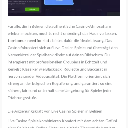
Für alle, die in Belgien die authentische Casino-Atmosphäre
erleben möchten, möchte nicht unbedingt das Haus verlassen.
top-bonus need for slots
bietet dafür die ideale Lösung. Das
Casino fokussiert sich auf Live-Dealer-Spiele und überträgt den
Nervenkitzel der Spielbank direkt auf deinen Bildschirm. Du
interagierst mit professionellen Croupiers in Echtzeit und
genießt Klassiker wie Blackjack, Roulette und Baccarat in
hervorragender Videoqualität. Die Plattform orientiert sich
streng an der belgischen Regulierung und garantiert so eine
sichere, faire und unterhaltsame Umgebung für Spieler jeder
Erfahrungsstufe.
Die Anziehungskraft von Live Casino Spielen in Belgien
Live Casino Spiele kombinieren Komfort mit dem echten Gefühl
einer Spielbank. Online-Slots und digitale Tischspiele bereiten