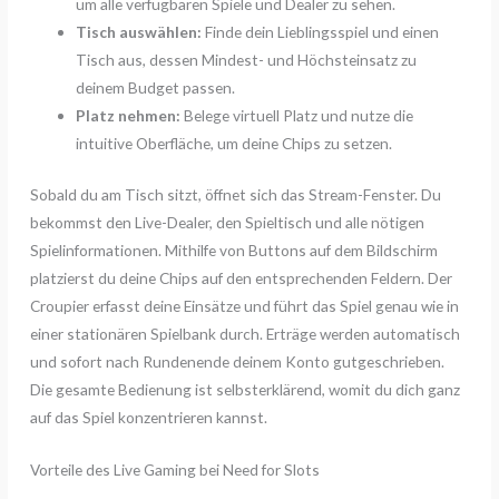
um alle verfügbaren Spiele und Dealer zu sehen.
Tisch auswählen:
Finde dein Lieblingsspiel und einen
Tisch aus, dessen Mindest- und Höchsteinsatz zu
deinem Budget passen.
Platz nehmen:
Belege virtuell Platz und nutze die
intuitive Oberfläche, um deine Chips zu setzen.
Sobald du am Tisch sitzt, öffnet sich das Stream-Fenster. Du
bekommst den Live-Dealer, den Spieltisch und alle nötigen
Spielinformationen. Mithilfe von Buttons auf dem Bildschirm
platzierst du deine Chips auf den entsprechenden Feldern. Der
Croupier erfasst deine Einsätze und führt das Spiel genau wie in
einer stationären Spielbank durch. Erträge werden automatisch
und sofort nach Rundenende deinem Konto gutgeschrieben.
Die gesamte Bedienung ist selbsterklärend, womit du dich ganz
auf das Spiel konzentrieren kannst.
Vorteile des Live Gaming bei Need for Slots