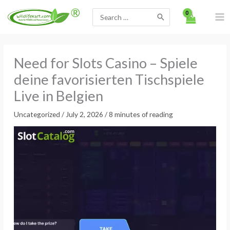
Skip
Search
to
for:
content
Need for Slots Casino – Spiele
deine favorisierten Tischspiele
Live in Belgien
Uncategorized
/
July 2, 2026
/
8 minutes of reading