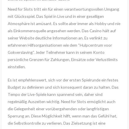
Need for Slots tritt ein für einen verantwortungsvollen Umgang
mit Glücksspiel. Das Spiel in Live und in einer geselligen
Atmosphäre ist amüsant. Es sollte aber immer als Hobby und nie
als Einkommensquelle angesehen werden. Das Casino hält auf
seiner Website deutliche Informationen an. Es verlinkt zu
erfahrenen Hilfsorganisationen wie dem “Hulpcentrum voor
Gokverslaving”. Jeder Teilnehmer kann in seinem Konto
persönliche Grenzen für Zahlungen, Einsätze oder Verlustlimits
einstellen.
Es ist empfehlenswert, sich vor der ersten Spielrunde ein festes
Budget zu definieren und sich konsequent daran zu halten. Das
Tempo der Live-Spiele kann spannend sein, daher sind
regelmäßig Auszeiten wichtig. Need for Slots ermöglicht auch
die Gelegenheit einer vorübergehenden oder langfristigen
Sperrung an. Diese Möglichkeit hilft, wenn man das Gefühl hat,
die Selbstkontrolle zu verlieren. Das Zielsetzung ist eine