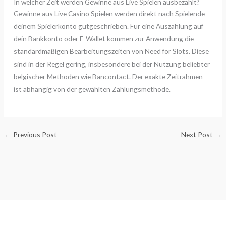
In welcher Zeit werden Gewinne aus Live Spielen ausbezahlt?
Gewinne aus Live Casino Spielen werden direkt nach Spielende
deinem Spielerkonto gutgeschrieben. Für eine Auszahlung auf
dein Bankkonto oder E-Wallet kommen zur Anwendung die
standardmäßigen Bearbeitungszeiten von Need for Slots. Diese
sind in der Regel gering, insbesondere bei der Nutzung beliebter
belgischer Methoden wie Bancontact. Der exakte Zeitrahmen
ist abhängig von der gewählten Zahlungsmethode.
←
Previous Post
Next Post
→