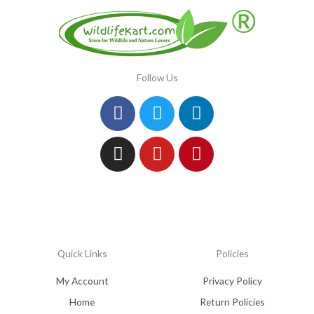
Follow Us
Facebook
Instagram
Twitter
Youtube
Linkedin
Pinterest
Quick Links
Policies
My Account
Privacy Policy
Home
Return Policies