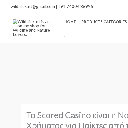
Skip
Scroll
wildlifekart@gmail.com
|
+91 74004 88996
to
content
to
HOME
PRODUCTS CATEGORIES
W
Top
I
S
H
L
I
S
T
Το Scored Casino είναι η
Χρήματος για Παίκτες από