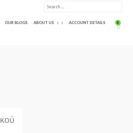
Search
for:
OUR BLOGS
ABOUT US
ACCOUNT DETAILS
ικού