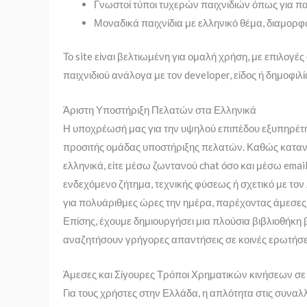
Γνωστοί τύποι τυχερών παιχνιδιών όπως για πα
Μοναδικά παιχνίδια με ελληνικό θέμα, διαμορφ
Το site είναι βελτιωμένη για ομαλή χρήση, με επιλο
παιχνιδιού ανάλογα με τον developer, είδος ή δημοφιλί
Άριστη Υποστήριξη Πελατών στα Ελληνικά
Η υποχρέωσή μας για την υψηλού επιπέδου εξυπηρέτη
προσιτής ομάδας υποστήριξης πελατών. Καθώς κατανο
ελληνικά, είτε μέσω ζωντανού chat όσο και μέσω email.
ενδεχόμενο ζήτημα, τεχνικής φύσεως ή σχετικό με τον
για πολυάριθμες ώρες την ημέρα, παρέχοντας άμεσες 
Επίσης, έχουμε δημιουργήσει μια πλούσια βιβλιοθήκη β
αναζητήσουν γρήγορες απαντήσεις σε κοινές ερωτήσει
Άμεσες και Σίγουρες Τρόποι Χρηματικών κινήσεων σ
Για τους χρήστες στην Ελλάδα, η απλότητα στις συναλ