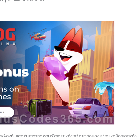
κλογή μιας έμπιστης και εξαιρετικής πλατφόρμας είναι καθοριστική γ