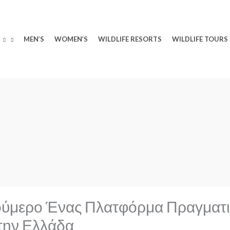
MEN’S
WOMEN’S
WILDLIFE RESORTS
WILDLIFE TOURS
 Νούμερο Ένας Πλατφόρμα Πραγματ
 την Ελλάδα