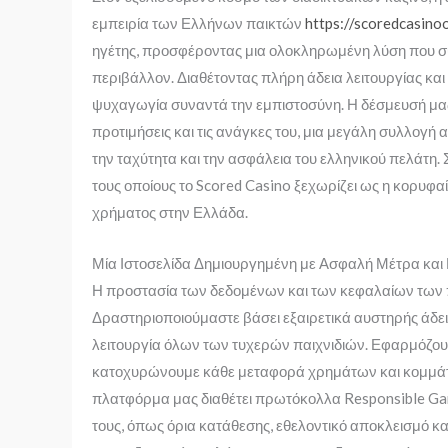
εμπειρία των Ελλήνων παικτών
https://scoredcasinoo
ηγέτης, προσφέροντας μια ολοκληρωμένη λύση που σ
περιβάλλον. Διαθέτοντας πλήρη άδεια λειτουργίας κ
ψυχαγωγία συναντά την εμπιστοσύνη. Η δέσμευσή μας 
προτιμήσεις και τις ανάγκες του, μια μεγάλη συλλογή
την ταχύτητα και την ασφάλεια του ελληνικού πελάτη. 
τους οποίους το Scored Casino ξεχωρίζει ως η κορυφ
χρήματος στην Ελλάδα.
Μία Ιστοσελίδα Δημιουργημένη με Ασφαλή Μέτρα και
Η προστασία των δεδομένων και των κεφαλαίων των π
Δραστηριοποιούμαστε βάσει εξαιρετικά αυστηρής άδεια
λειτουργία όλων των τυχερών παιχνιδιών. Εφαρμόζου
κατοχυρώνουμε κάθε μεταφορά χρημάτων και κομμάτ
πλατφόρμα μας διαθέτει πρωτόκολλα Responsible Gamb
τους, όπως όρια κατάθεσης, εθελοντικό αποκλεισμό 