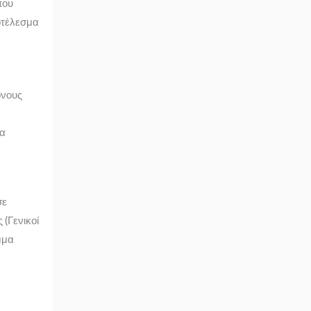
που
ποτέλεσμα
όνους
ια
σε
 (Γενικοί
μμα