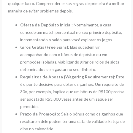
qualquer lucro. Compreender essas regras de primeira é a melhor
maneira de evitar problemas depois.
Oferta de Depósito Inicial:
Normalmente, a casa
concede um match percentual no seu primeiro depósito,
incrementando o saldo para você explorar os jogos.
Giros Grátis (Free Spins):
Elas sucedem vir
acompanhando com o bônus de depósito ou em
promoções isoladas, viabilizando girar os rolos de slots
determinados sem gastar no seu dinheiro.
Requisitos de Aposta (Wagering Requirements):
Este
é o ponto decisivo para obter os ganhos. Um requisito de
30x, por exemplo, implica que um bônus de R$100 precisa
ser apostado R$3.000 vezes antes de um saque ser
permitido.
Prazo da Promoção:
Seja o bônus como os ganhos que
resultarem dele podem ter uma data de validade. Esteja de
olho no calendário.