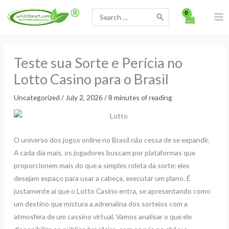
Skip
Search
to
for:
content
Teste sua Sorte e Perícia no
Lotto Casino para o Brasil
Uncategorized
/
July 2, 2026
/
8 minutes of reading
O universo dos jogos online no Brasil não cessa de se expandir.
A cada dia mais, os jogadores buscam por plataformas que
proporcionem mais do que a simples roleta da sorte; eles
desejam espaço para usar a cabeça, executar um plano. É
justamente aí que o Lotto Casino entra, se apresentando como
um destino que mistura a adrenalina dos sorteios com a
atmosfera de um cassino virtual. Vamos analisar o que ele