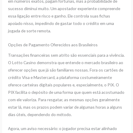
em números exatos, pagam fortunas, mas a probabilidade de
sucesso diminui muito. Um apostador experiente compreende
essa ligação entre risco e ganho. Ele controla suas fichas
apoiado nisso, impedindo de gastar todo o crédito em uma
jogada de sorte remota.
Opções de Pagamento Oferecidos aos Brasileiros
Transações financeiras sem atrito são essenciais para a vivência.
O Lotto Casino demonstra que entende o mercado brasileiro ao
oferecer opções que já são familiares nossas. Fora os cartões de
crédito Visa e Mastercard, a plataforma costumeiramente
oferece carteiras digitais populares e, especialmente, o PIX. O
PIX facilita o depósito de uma forma que quem está acostumado
com ele valoriza. Para resgatar, as mesmas opções geralmente
estar lá, mas os prazos podem variar de algumas horas a alguns
dias úteis, dependendo do método.
Agora, um aviso necessário: o jogador precisa estar alinhado