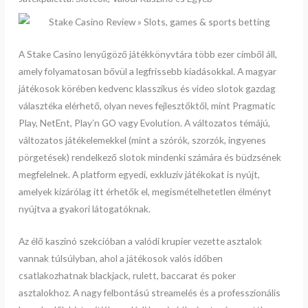
A Stake Casino lenyűgöző játékkönyvtára több ezer címből áll,
amely folyamatosan bővül a legfrissebb kiadásokkal. A magyar
játékosok körében kedvenc klasszikus és video slotok gazdag
választéka elérhető, olyan neves fejlesztőktől, mint Pragmatic
Play, NetEnt, Play’n GO vagy Evolution. A változatos témájú,
változatos játékelemekkel (mint a szórók, szorzók, ingyenes
pörgetések) rendelkező slotok mindenki számára és büdzsének
megfelelnek. A platform egyedi, exkluzív játékokat is nyújt,
amelyek kizárólag itt érhetők el, megismételhetetlen élményt
nyújtva a gyakori látogatóknak.
Az élő kaszinó szekcióban a valódi krupier vezette asztalok
vannak túlsúlyban, ahol a játékosok valós időben
csatlakozhatnak blackjack, rulett, baccarat és poker
asztalokhoz. A nagy felbontású streamelés és a professzionális