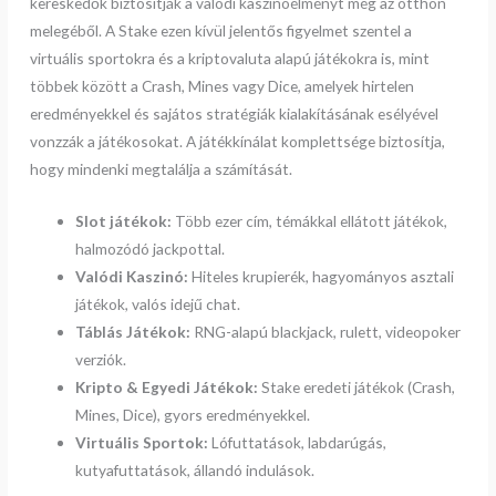
kereskedők biztosítják a valódi kaszinóélményt még az otthon
melegéből. A Stake ezen kívül jelentős figyelmet szentel a
virtuális sportokra és a kriptovaluta alapú játékokra is, mint
többek között a Crash, Mines vagy Dice, amelyek hirtelen
eredményekkel és sajátos stratégiák kialakításának esélyével
vonzzák a játékosokat. A játékkínálat komplettsége biztosítja,
hogy mindenki megtalálja a számítását.
Slot játékok:
Több ezer cím, témákkal ellátott játékok,
halmozódó jackpottal.
Valódi Kaszinó:
Hiteles krupierék, hagyományos asztali
játékok, valós idejű chat.
Táblás Játékok:
RNG-alapú blackjack, rulett, videopoker
verziók.
Kripto & Egyedi Játékok:
Stake eredeti játékok (Crash,
Mines, Dice), gyors eredményekkel.
Virtuális Sportok:
Lófuttatások, labdarúgás,
kutyafuttatások, állandó indulások.