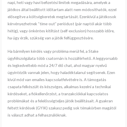
napi, heti vagy havi befizetési limitek megadására, amelyek a
játékos által beállított időtartam alatt nem módosíthatók, ezzel
elősegítve a költségkeretek megtartását. Ezenkívül a játékosok
kérvényezhetnek “time-out” periódust (pár naptól akár több
hétig), vagy önkéntes kitiltást (self-exclusion) hosszabb időre,
ha úgy érzik, szükség van a játék felfüggesztésére.
Ha bármilyen kérdés vagy probléma merül fel, a Stake
ügyfélszolgálata több csatornán is hozzáférhető. A leggyorsabb
és legkedveltebb mód a 24/7 élő chat, ahol magyar nyelvű
ügyintézők vannak jelen, hogy haladéktalanul segítsenek. Ezen
kívül mód van emailes kapcsolatfelvételre is. A támogatás
csapata felkészült és készséges, alkalmas kezelni a technikai
kérdéseket, a fiókellenőrzést, a tranzakciókkal kapcsolatos
problémákat és a felelősségteljes játék beállításait. A gyakran
feltett kérdések (GYIK) szakasz pedig sok témakörben magától
is választ adhat a felhasználóknak.