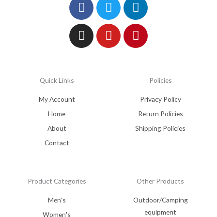
Facebook
Instagram
Twitter
Youtube
Linkedin
Pinterest
Quick Links
Policies
My Account
Privacy Policy
Home
Return Policies
About
Shipping Policies
Contact
Product Categories
Other Products
Men's
Outdoor/Camping
equipment
Women's