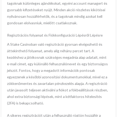
tagoknak különleges ajándékokat, egyéni account managert és
gyorsabb kifizetéseket nyújt. Minden akció részletes kikötései
nyilvánosan hozzáférhetők, és a tagoknak mindig azokat kell
gondosan elolvasniuk, mielőtt csatlakoznak.
Regisztrációs folyamat és Fiókkonfiguráció Lépésről Lépésre
A Stake Casinoban való regisztráció gyorsan elvégezhető és
áttekinthető folyamat, amely alig néhány percet tart. A
kezdéshez a játékosnak szükséges megadnia alap adatait, mint
e-mail címet, egy különálló felhasználónevet és egy biztonságos
jelszót. Fontos, hogy a megadott információk pontosak
egyezzenek a későbbi azonosítási dokumentumokkal, mivel ez a
zökkenőmentes és zavartalan pénzkezelés alapja. A regisztráció
után javasolt teljesen aktiválni a fiókot a fókbeállítások részben,
ahol extra biztonsági lépések, mint a kétfaktoros hitelesítés
(2FA) is bekapcsolható.
A sikeres regisztrációt után a felhasználó rögtön hozzáfér a