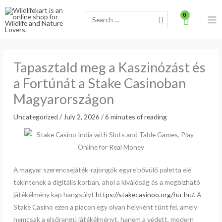
Skip
Search
to
for:
content
Tapasztald meg a Kaszinózást és
a Fortúnát a Stake Casinoban
Magyarországon
Uncategorized
/
July 2, 2026
/
6 minutes of reading
A magyar szerencsejáték-rajongók egyre bővülő paletta elé
tekintenek a digitális korban, ahol a kiválóság és a megbízható
játékélmény kap hangsúlyt
https://stakecasinoo.org/hu-hu/
. A
Stake Casino ezen a piacon egy olyan helyként tűnt fel, amely
nemcsak a elsőrangú játékélményt, hanem a védett, modern