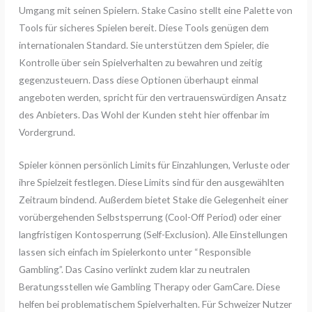
Umgang mit seinen Spielern. Stake Casino stellt eine Palette von
Tools für sicheres Spielen bereit. Diese Tools genügen dem
internationalen Standard. Sie unterstützen dem Spieler, die
Kontrolle über sein Spielverhalten zu bewahren und zeitig
gegenzusteuern. Dass diese Optionen überhaupt einmal
angeboten werden, spricht für den vertrauenswürdigen Ansatz
des Anbieters. Das Wohl der Kunden steht hier offenbar im
Vordergrund.
Spieler können persönlich Limits für Einzahlungen, Verluste oder
ihre Spielzeit festlegen. Diese Limits sind für den ausgewählten
Zeitraum bindend. Außerdem bietet Stake die Gelegenheit einer
vorübergehenden Selbstsperrung (Cool-Off Period) oder einer
langfristigen Kontosperrung (Self-Exclusion). Alle Einstellungen
lassen sich einfach im Spielerkonto unter “Responsible
Gambling”. Das Casino verlinkt zudem klar zu neutralen
Beratungsstellen wie Gambling Therapy oder GamCare. Diese
helfen bei problematischem Spielverhalten. Für Schweizer Nutzer