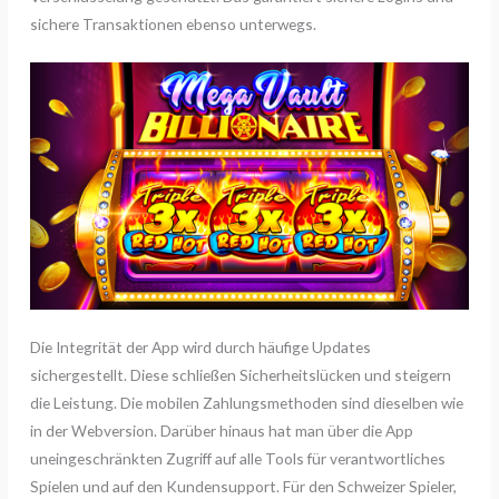
sichere Transaktionen ebenso unterwegs.
Die Integrität der App wird durch häufige Updates
sichergestellt. Diese schließen Sicherheitslücken und steigern
die Leistung. Die mobilen Zahlungsmethoden sind dieselben wie
in der Webversion. Darüber hinaus hat man über die App
uneingeschränkten Zugriff auf alle Tools für verantwortliches
Spielen und auf den Kundensupport. Für den Schweizer Spieler,