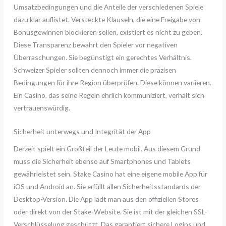
Umsatzbedingungen und die Anteile der verschiedenen Spiele
dazu klar auflistet. Versteckte Klauseln, die eine Freigabe von
Bonusgewinnen blockieren sollen, existiert es nicht zu geben.
Diese Transparenz bewahrt den Spieler vor negativen
Überraschungen. Sie begünstigt ein gerechtes Verhältnis.
Schweizer Spieler sollten dennoch immer die präzisen
Bedingungen für ihre Region überprüfen. Diese können variieren.
Ein Casino, das seine Regeln ehrlich kommuniziert, verhält sich
vertrauenswürdig.
Sicherheit unterwegs und Integrität der App
Derzeit spielt ein Großteil der Leute mobil. Aus diesem Grund
muss die Sicherheit ebenso auf Smartphones und Tablets
gewährleistet sein. Stake Casino hat eine eigene mobile App für
iOS und Android an. Sie erfüllt allen Sicherheitsstandards der
Desktop-Version. Die App lädt man aus den offiziellen Stores
oder direkt von der Stake-Website. Sie ist mit der gleichen SSL-
Verschlüsselung geschützt. Das garantiert sichere Logins und