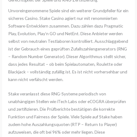
Unvoreingenommene Spiele sind ein weiterer Grundpfeiler für ein
sicheres Casino. Stake Casino agiert nur mit renommierten
Software-Entwicklern zusammen. Dazu zählen dazu Pragmatic
Play, Evolution, Play’n GO und NetEnt. Diese Anbieter werden
selbst von neutralen Testlaboren kontrolliert. Ausschlaggebend
ist der Gebrauch eines geprüften Zufallszahlengenerators (RNG
– Random Number Generator). Dieser Algorithmus stellt sicher,
dass jedes Resultat – ob beim Spielautomaten, Roulette oder
Blackjack – vollständig zufällig ist. Es ist nicht vorhersehbar und
kann nicht verfälscht werden.
Stake veranlasst diese RNG-Systeme periodisch von
unabhängigen Stellen wie iTech Labs oder eCOGRA überprüfen
und zertifizieren. Die Prüfberichte bestätigen die korrekte
Funktion und Fairness der Spiele. Viele Spiele auf Stake haben
zudem hohe Auszahlungsquoten (RTP – Return to Player)
aufzuweisen, die oft bei 96% oder mehr liegen. Diese