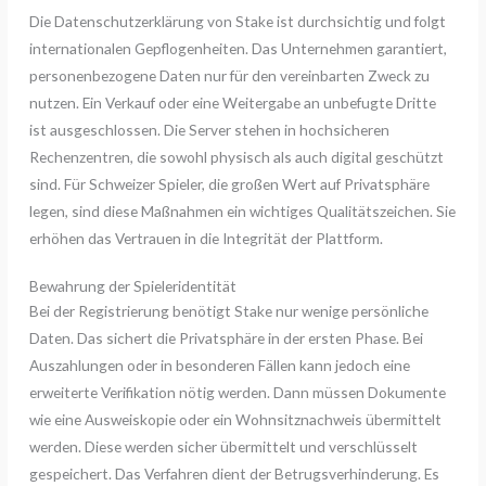
Die Datenschutzerklärung von Stake ist durchsichtig und folgt
internationalen Gepflogenheiten. Das Unternehmen garantiert,
personenbezogene Daten nur für den vereinbarten Zweck zu
nutzen. Ein Verkauf oder eine Weitergabe an unbefugte Dritte
ist ausgeschlossen. Die Server stehen in hochsicheren
Rechenzentren, die sowohl physisch als auch digital geschützt
sind. Für Schweizer Spieler, die großen Wert auf Privatsphäre
legen, sind diese Maßnahmen ein wichtiges Qualitätszeichen. Sie
erhöhen das Vertrauen in die Integrität der Plattform.
Bewahrung der Spieleridentität
Bei der Registrierung benötigt Stake nur wenige persönliche
Daten. Das sichert die Privatsphäre in der ersten Phase. Bei
Auszahlungen oder in besonderen Fällen kann jedoch eine
erweiterte Verifikation nötig werden. Dann müssen Dokumente
wie eine Ausweiskopie oder ein Wohnsitznachweis übermittelt
werden. Diese werden sicher übermittelt und verschlüsselt
gespeichert. Das Verfahren dient der Betrugsverhinderung. Es