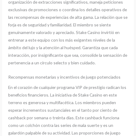
organización de extracciones significativos, maneja peticiones
exclusivas de promociones o coordina los detalles operativos de
las recompensas de experiencias de alta gama. La relación que se
forja es de seguridad y familiaridad. El miembro se siente
genuinamente valorado y apreciado. Stake Casino invirtió en
entrenar a este equipo con los más exigentes niveles de la
ámbito del lujo y la atención al huésped. Garantiza que cada
interacción, por insignificante que sea, consolide la sensación de
pertenencia a un círculo selecto y bien cuidado.
Recompensas monetarias y incentivos de juego potenciados
En el corazón de cualquier programa VIP de prestigio radican los
beneficios financieros. La iniciativa de Stake Casino en este
terreno es generosa y multifacética. Los miembros pueden
esperar incrementos sustanciales en el tanto por ciento de
cashback por semana o treinta días. Este cashback funciona
como un colchón contra las series de mala suerte y es un
galardón palpable de su actividad. Las proporciones de juego