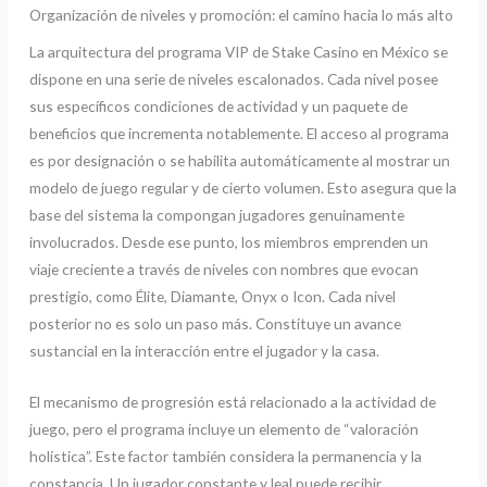
Organización de niveles y promoción: el camino hacia lo más alto
La arquitectura del programa VIP de Stake Casino en México se
dispone en una serie de niveles escalonados. Cada nivel posee
sus específicos condiciones de actividad y un paquete de
beneficios que incrementa notablemente. El acceso al programa
es por designación o se habilita automáticamente al mostrar un
modelo de juego regular y de cierto volumen. Esto asegura que la
base del sistema la compongan jugadores genuinamente
involucrados. Desde ese punto, los miembros emprenden un
viaje creciente a través de niveles con nombres que evocan
prestigio, como Élite, Diamante, Onyx o Icon. Cada nivel
posterior no es solo un paso más. Constituye un avance
sustancial en la interacción entre el jugador y la casa.
El mecanismo de progresión está relacionado a la actividad de
juego, pero el programa incluye un elemento de “valoración
holística”. Este factor también considera la permanencia y la
constancia. Un jugador constante y leal puede recibir