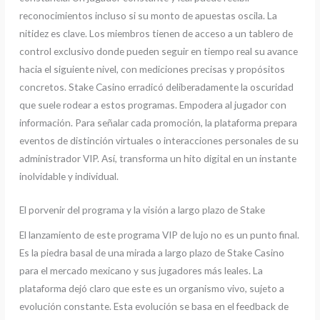
reconocimientos incluso si su monto de apuestas oscila. La
nitidez es clave. Los miembros tienen de acceso a un tablero de
control exclusivo donde pueden seguir en tiempo real su avance
hacia el siguiente nivel, con mediciones precisas y propósitos
concretos. Stake Casino erradicó deliberadamente la oscuridad
que suele rodear a estos programas. Empodera al jugador con
información. Para señalar cada promoción, la plataforma prepara
eventos de distinción virtuales o interacciones personales de su
administrador VIP. Así, transforma un hito digital en un instante
inolvidable y individual.
El porvenir del programa y la visión a largo plazo de Stake
El lanzamiento de este programa VIP de lujo no es un punto final.
Es la piedra basal de una mirada a largo plazo de Stake Casino
para el mercado mexicano y sus jugadores más leales. La
plataforma dejó claro que este es un organismo vivo, sujeto a
evolución constante. Esta evolución se basa en el feedback de