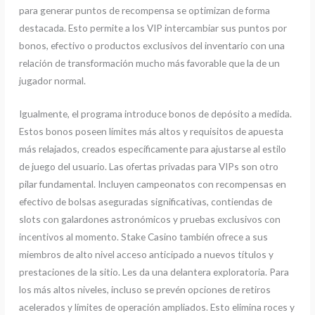
para generar puntos de recompensa se optimizan de forma
destacada. Esto permite a los VIP intercambiar sus puntos por
bonos, efectivo o productos exclusivos del inventario con una
relación de transformación mucho más favorable que la de un
jugador normal.
Igualmente, el programa introduce bonos de depósito a medida.
Estos bonos poseen límites más altos y requisitos de apuesta
más relajados, creados específicamente para ajustarse al estilo
de juego del usuario. Las ofertas privadas para VIPs son otro
pilar fundamental. Incluyen campeonatos con recompensas en
efectivo de bolsas aseguradas significativas, contiendas de
slots con galardones astronómicos y pruebas exclusivos con
incentivos al momento. Stake Casino también ofrece a sus
miembros de alto nivel acceso anticipado a nuevos títulos y
prestaciones de la sitio. Les da una delantera exploratoria. Para
los más altos niveles, incluso se prevén opciones de retiros
acelerados y límites de operación ampliados. Esto elimina roces y