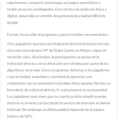
relacionarse, compartir estrategias en juegos permitidos y
recibir anuncios privilegiados. Esta táctica de doble vía, física y
digital, desarrolla un sentido de pertenencia y lealtad difícil de
igualar.
Formas de acceder al programa y pasos iniciales recomendados
A los jugadores que buscan integrarse de este exclusivo círculo,
el acceso al programa VIP de Stake Casino en México sigue un
recorrido claro. Al principio, la participación se apoya en la
invitación directa o en la detección por sistema por parte de los
algoritmos de la web. Estos programas detectan a los jugadores
cuya actividad, asiduidad y cantidad de apuestas son
coherentes con los parámetros iniciales del programa. No hay un
formulario de solicitud abierta, lo cual preserva su exclusividad.
Los jugadores que creen que su cuenta podría cumplir pueden
mostrar su interés contactando al servicio de atención al cliente
habitual. Sin embargo, la última palabra depende de el equipo
interno de VIPs.