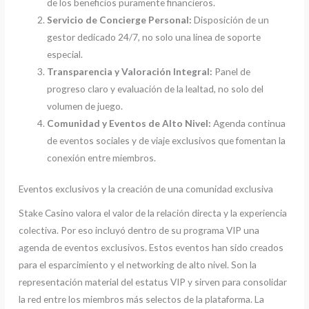
de los beneficios puramente financieros.
Servicio de Concierge Personal:
Disposición de un
gestor dedicado 24/7, no solo una línea de soporte
especial.
Transparencia y Valoración Integral:
Panel de
progreso claro y evaluación de la lealtad, no solo del
volumen de juego.
Comunidad y Eventos de Alto Nivel:
Agenda continua
de eventos sociales y de viaje exclusivos que fomentan la
conexión entre miembros.
Eventos exclusivos y la creación de una comunidad exclusiva
Stake Casino valora el valor de la relación directa y la experiencia
colectiva. Por eso incluyó dentro de su programa VIP una
agenda de eventos exclusivos. Estos eventos han sido creados
para el esparcimiento y el networking de alto nivel. Son la
representación material del estatus VIP y sirven para consolidar
la red entre los miembros más selectos de la plataforma. La