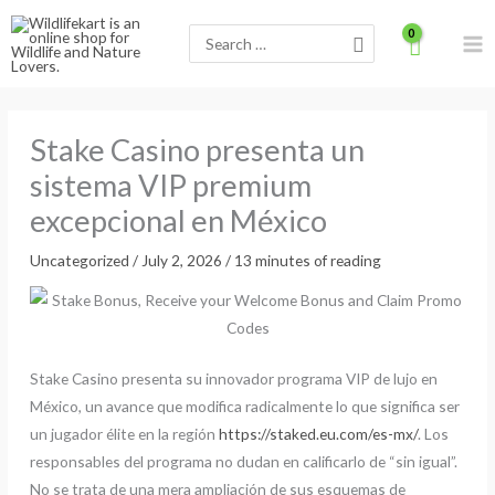
Skip
Search
to
for:
content
Stake Casino presenta un
sistema VIP premium
excepcional en México
Uncategorized
/
July 2, 2026
/
13 minutes of reading
Stake Casino presenta su innovador programa VIP de lujo en
México, un avance que modifica radicalmente lo que significa ser
un jugador élite en la región
https://staked.eu.com/es-mx/
. Los
responsables del programa no dudan en calificarlo de “sin igual”.
No se trata de una mera ampliación de sus esquemas de