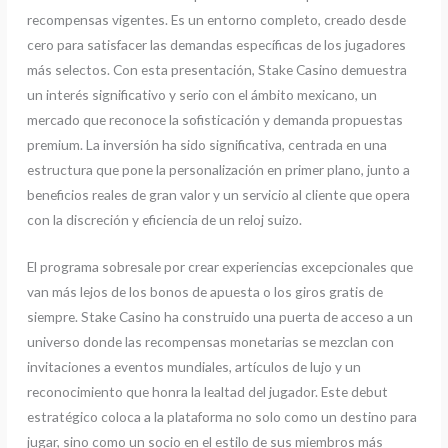
recompensas vigentes. Es un entorno completo, creado desde
cero para satisfacer las demandas específicas de los jugadores
más selectos. Con esta presentación, Stake Casino demuestra
un interés significativo y serio con el ámbito mexicano, un
mercado que reconoce la sofisticación y demanda propuestas
premium. La inversión ha sido significativa, centrada en una
estructura que pone la personalización en primer plano, junto a
beneficios reales de gran valor y un servicio al cliente que opera
con la discreción y eficiencia de un reloj suizo.
El programa sobresale por crear experiencias excepcionales que
van más lejos de los bonos de apuesta o los giros gratis de
siempre. Stake Casino ha construido una puerta de acceso a un
universo donde las recompensas monetarias se mezclan con
invitaciones a eventos mundiales, artículos de lujo y un
reconocimiento que honra la lealtad del jugador. Este debut
estratégico coloca a la plataforma no solo como un destino para
jugar, sino como un socio en el estilo de sus miembros más