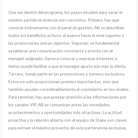
Una vez dentro del programa, los pasos iniciales para sacar el
máximo partido la vivencia son concretos. Primero, hay que
conocer íntimamente con el panel de gestión. Allí se describen
todos los beneficios activos, el avance hacia el nivel superior y
las promociones únicas vigentes. Segundo, es fundamental
establecer una comunicación constante y pronta con el
manager asignado. Darse a conocer y expresar intereses o
metas puede facilitar a que el manager ajuste aún más la oferta.
Tercero, tomar parte en las promociones y torneos exclusivos.
Estos no solo proporcionan premios importantes, sino que
también ayudan considerablemente al crecimiento en los niveles.
Para terminar, hay que prestar atención a las informaciones por
los canales VIP. Allí se comunican antes las novedades,
acontecimientos y oportunidades más atractivas. La actitud
proactiva y la relación abierta con el equipo de Stake son claves
para extraer el máximo provecho de esta pertenencia exclusiva.