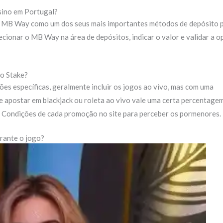
sino em Portugal?
 o MB Way como um dos seus mais importantes métodos de depósito 
ecionar o MB Way na área de depósitos, indicar o valor e validar a 
no Stake?
s específicas, geralmente incluir os jogos ao vivo, mas com uma
e apostar em blackjack ou roleta ao vivo vale uma certa percentage
e Condições de cada promoção no site para perceber os pormenores.
rante o jogo?