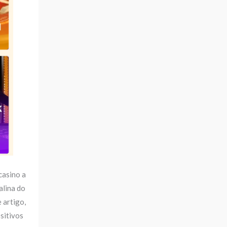
casino a
alina do
 artigo,
sitivos