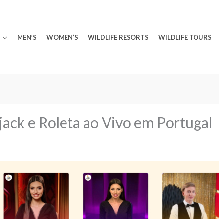
MEN’S
WOMEN’S
WILDLIFE RESORTS
WILDLIFE TOURS
jack e Roleta ao Vivo em Portugal