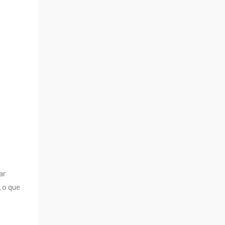
ar
 o que