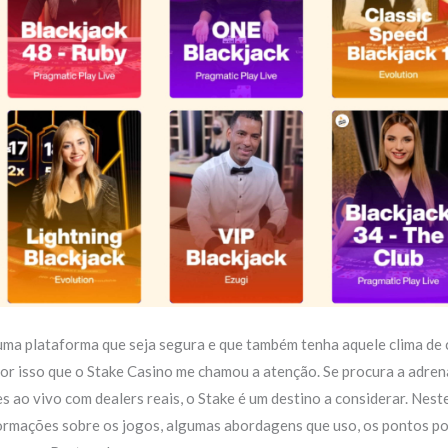
uma plataforma que seja segura e que também tenha aquele clima de 
 por isso que o Stake Casino me chamou a atenção. Se procura a adren
 ao vivo com dealers reais, o Stake é um destino a considerar. Neste
formações sobre os jogos, algumas abordagens que uso, os pontos po