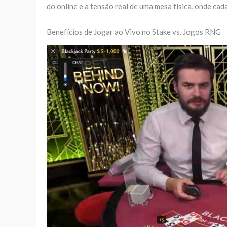
do online e a tensão real de uma mesa física, onde cada
Benefícios de Jogar ao Vivo no Stake vs. Jogos RNG