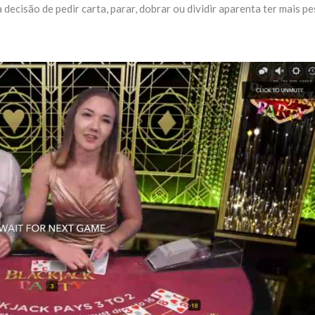
 decisão de pedir carta, parar, dobrar ou dividir aparenta ter mais pe