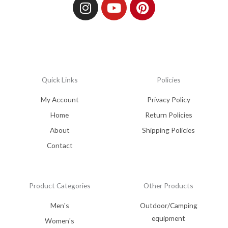
Quick Links
Policies
My Account
Privacy Policy
Home
Return Policies
About
Shipping Policies
Contact
Product Categories
Other Products
Men's
Outdoor/Camping
equipment
Women's