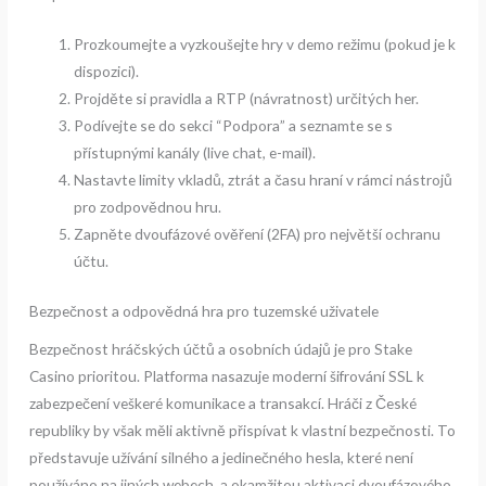
Prozkoumejte a vyzkoušejte hry v demo režimu (pokud je k
dispozici).
Projděte si pravidla a RTP (návratnost) určitých her.
Podívejte se do sekci “Podpora” a seznamte se s
přístupnými kanály (live chat, e-mail).
Nastavte limity vkladů, ztrát a času hraní v rámci nástrojů
pro zodpovědnou hru.
Zapněte dvoufázové ověření (2FA) pro největší ochranu
účtu.
Bezpečnost a odpovědná hra pro tuzemské uživatele
Bezpečnost hráčských účtů a osobních údajů je pro Stake
Casino prioritou. Platforma nasazuje moderní šifrování SSL k
zabezpečení veškeré komunikace a transakcí. Hráči z České
republiky by však měli aktivně přispívat k vlastní bezpečnosti. To
představuje užívání silného a jedinečného hesla, které není
používáno na jiných webech, a okamžitou aktivaci dvoufázového