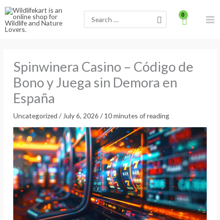
Skip
Search
to
for:
content
Spinwinera Casino – Código de
Bono y Juega sin Demora en
España
Uncategorized
/
July 6, 2026
/
10 minutes of reading