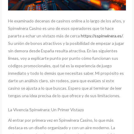
He examinado decenas de casinos online a lo largo de los años, y
Spinwinera Casino es uno de esos operadores que te hace
pararte a echar un vistazo más de cerca
https://sspinwinera.es/
.
Su unión de bonos atractivos y la posibilidad de empezar a jugar
sin demora desde España resulta atractiva. En las siguientes
líneas, voy a explicarte punto por punto cómo funcionan sus
códigos promocionales, qué tal es la experiencia de juego
inmediato y todo lo demás que necesitas saber. Mi propósito es
darte un análisis claro, sin rodeos, para que evalúes si este
casino se ajusta a lo que buscas. Espero que al terminar de leer
tengas una idea precisa de lo que ofrece y de sus limitaciones.
La Vivencia Spinwinera: Un Primer Vistazo
Al entrar por primera vez en Spinwinera Casino, lo que más
destaca es un diseño organizado y con un aire moderno. La