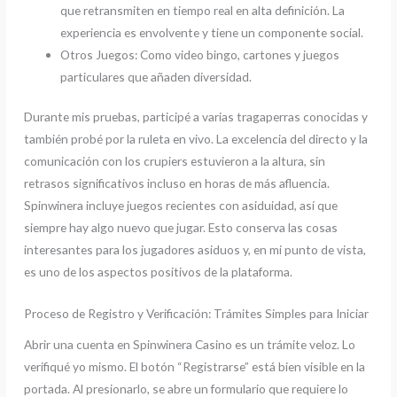
que retransmiten en tiempo real en alta definición. La
experiencia es envolvente y tiene un componente social.
Otros Juegos: Como video bingo, cartones y juegos
particulares que añaden diversidad.
Durante mis pruebas, participé a varias tragaperras conocidas y
también probé por la ruleta en vivo. La excelencia del directo y la
comunicación con los crupiers estuvieron a la altura, sin
retrasos significativos incluso en horas de más afluencia.
Spinwinera incluye juegos recientes con asiduidad, así que
siempre hay algo nuevo que jugar. Esto conserva las cosas
interesantes para los jugadores asiduos y, en mi punto de vista,
es uno de los aspectos positivos de la plataforma.
Proceso de Registro y Verificación: Trámites Simples para Iniciar
Abrir una cuenta en Spinwinera Casino es un trámite veloz. Lo
verifiqué yo mismo. El botón “Registrarse” está bien visible en la
portada. Al presionarlo, se abre un formulario que requiere lo