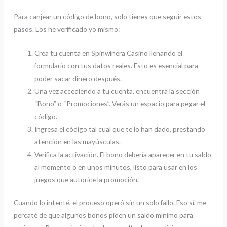
Para canjear un código de bono, solo tienes que seguir estos
pasos. Los he verificado yo mismo:
Crea tu cuenta en Spinwinera Casino llenando el
formulario con tus datos reales. Esto es esencial para
poder sacar dinero después.
Una vez accediendo a tu cuenta, encuentra la sección
“Bono” o “Promociones”. Verás un espacio para pegar el
código.
Ingresa el código tal cual que te lo han dado, prestando
atención en las mayúsculas.
Verifica la activación. El bono debería aparecer en tu saldo
al momento o en unos minutos, listo para usar en los
juegos que autorice la promoción.
Cuando lo intenté, el proceso operó sin un solo fallo. Eso sí, me
percaté de que algunos bonos piden un saldo mínimo para