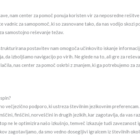
žave, nam center za pomoč ponuja koristen vir za neposredne rešitve
 vadnic za samopomoč, ki so zasnovane tako, da nas vodijo skozi 
 za samostojno reševanje težav.
strukturirana postavitev nam omogoča učinkovito iskanje informacij
a, da izboljšamo navigacijo po virih. Ne glede na to, ali gre za rešev
lačila, nas center za pomoč oskrbi z znanjem, ki ga potrebujemo za z
espin?
no večjezično podporo, ki ustreza številnim jezikovnim preferencam.
čini, finščini, norveščini in drugih jezikih, kar zagotavlja, da vas 
op ne le optimizira našo izkušnjo, temveč izkazuje tudi zavezanost i
kov zagotavljamo, da smo vedno dosegljivi igralcem iz številnih okoli