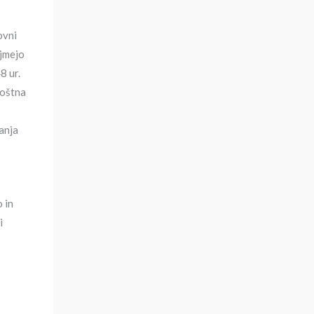
ovni
ejmejo
8 ur.
poštna
anja
 in
i