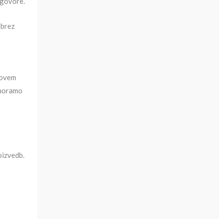
dgovore.
 brez
hovem
 moramo
oizvedb.