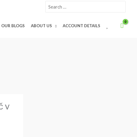
Search
for:
W
OUR BLOGS
ABOUT US
ACCOUNT DETAILS
I
S
H
L
I
S
T
č v