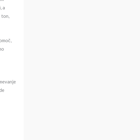
, a
 ton,
pomoč,
mo
umevanje
ede