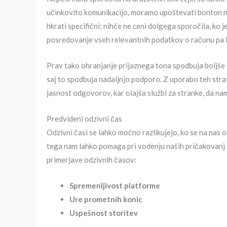
učinkovito komunikacijo, moramo upoštevati bonton nep
hkrati specifični; nihče ne ceni dolgega sporočila, ko
posredovanje vseh relevantnih podatkov o računu pa 
Prav tako ohranjanje prijaznega tona spodbuja boljše 
saj to spodbuja nadaljnjo podporo. Z uporabo teh str
jasnost odgovorov, kar olajša službi za stranke, da n
Predvideni odzivni čas
Odzivni časi se lahko močno razlikujejo, ko se na na
tega nam lahko pomaga pri vodenju naših pričakovanj in
primerjave odzivnih časov:
Spremenljivost platforme
Ure prometnih konic
Uspešnost storitev