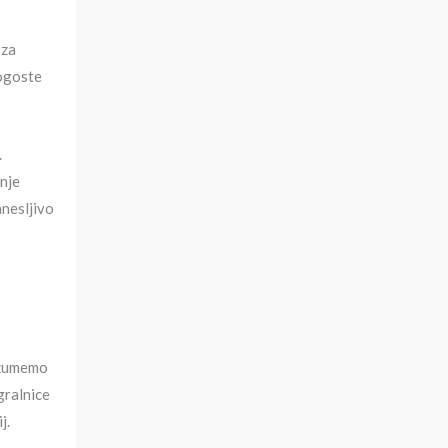
 za
pogoste
.
anje
anesljivo
razumemo
gralnice
j.