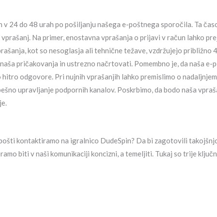
v 24 do 48 urah po pošiljanju našega e-poštnega sporočila. Ta čas
h vprašanj. Na primer, enostavna vprašanja o prijavi v račun lahko pr
ašanja, kot so nesoglasja ali tehnične težave, vzdržujejo približno 4
 naša pričakovanja in ustrezno načrtovati. Pomembno je, da naša e-
hitro odgovore. Pri nujnih vprašanjih lahko premislimo o nadaljnjem
pešno upravljanje podpornih kanalov. Poskrbimo, da bodo naša vpraš
je.
pošti kontaktiramo na igralnico DudeSpin? Da bi zagotovili takojšnjo
 biti v naši komunikaciji koncizni, a temeljiti. Tukaj so trije ključn