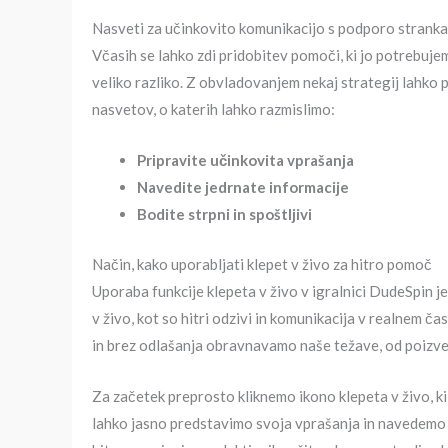
Nasveti za učinkovito komunikacijo s podporo strank
Včasih se lahko zdi pridobitev pomoči, ki jo potrebuj
veliko razliko. Z obvladovanjem nekaj strategij lahko p
nasvetov, o katerih lahko razmislimo:
Pripravite učinkovita vprašanja
Navedite jedrnate informacije
Bodite strpni in spoštljivi
Način, kako uporabljati klepet v živo za hitro pomoč
Uporaba funkcije klepeta v živo v igralnici DudeSpin 
v živo, kot so hitri odzivi in komunikacija v realnem
in brez odlašanja obravnavamo naše težave, od poizve
Za začetek preprosto kliknemo ikono klepeta v živo, 
lahko jasno predstavimo svoja vprašanja in navedemo 