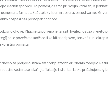
osrednih sporočil. To pomeni, da smo pri svojih vprašanjih jedrnati
 je pomembna jasnost. Začetek z vljudnim pozdravom ustvari pozitiven
lahko pospeši naš postopek podpore.
odzivno okolje. Ključnega pomena je izraziti hvaležnost za prejeto 
ategij ne le povečamo možnosti za hiter odgovor, temveč tudi okrepi
am koristno pomaga.
s obrnemo za podporo strankam prek platform družbenih medijev. Raz
 optimizaciji naše izkušnje. Tukaj je tisto, kar lahko pričakujemo gl