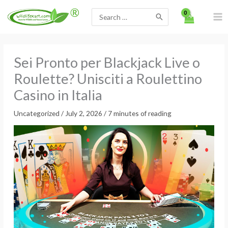
Skip
Search
to
for:
content
Sei Pronto per Blackjack Live o
Roulette? Unisciti a Roulettino
Casino in Italia
Uncategorized
/
July 2, 2026
/
7 minutes of reading