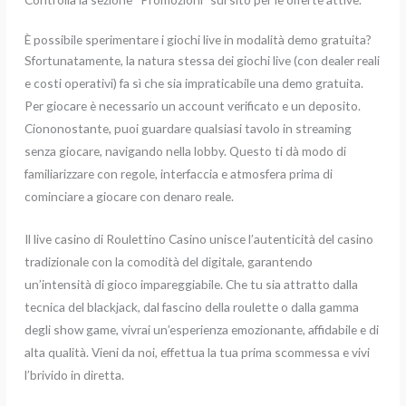
È possibile sperimentare i giochi live in modalità demo gratuita?
Sfortunatamente, la natura stessa dei giochi live (con dealer reali
e costi operativi) fa sì che sia impraticabile una demo gratuita.
Per giocare è necessario un account verificato e un deposito.
Ciononostante, puoi guardare qualsiasi tavolo in streaming
senza giocare, navigando nella lobby. Questo ti dà modo di
familiarizzare con regole, interfaccia e atmosfera prima di
cominciare a giocare con denaro reale.
Il live casino di Roulettino Casino unisce l’autenticità del casino
tradizionale con la comodità del digitale, garantendo
un’intensità di gioco impareggiabile. Che tu sia attratto dalla
tecnica del blackjack, dal fascino della roulette o dalla gamma
degli show game, vivrai un’esperienza emozionante, affidabile e di
alta qualità. Vieni da noi, effettua la tua prima scommessa e vivi
l’brivido in diretta.