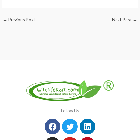
←
Previous Post
Next Post
→
Follow Us
Facebook
Instagram
Twitter
Youtube
Linkedin
Pinterest