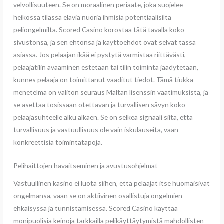
velvollisuuteen. Se on moraalinen periaate, joka suojelee
heikossa tilassa eläviä nuoria ihmisiä potentiaalisilta
peliongelmilta. Scored Casino korostaa tätä tavalla koko
sivustonsa, ja sen ehtonsa ja käyttöehdot ovat selvät tässä
asiassa. Jos pelaajan ikää ei pystytä varmistaa riittävästi,
pelaajatilin avaaminen estetään tai tilin toiminta jäädytetään,
kunnes pelaaja on toimittanut vaaditut tiedot. Tämä tiukka
menetelmä on välitön seuraus Maltan lisenssin vaatimuksista, ja
se asettaa tosissaan otettavan ja turvallisen sävyn koko
pelaajasuhteelle alku alkaen. Se on selkeä signaali siitä, että
turvallisuus ja vastuullisuus ole vain iskulauseita, vaan
konkreettisia toimintatapoja.
Pelihaittojen havaitseminen ja avustusohjelmat
Vastuullinen kasino ei luota siihen, että pelaajat itse huomaisivat
ongelmansa, vaan se on aktiivinen osallistuja ongelmien
ehkäisyssä ja tunnistamisessa. Scored Casino käyttää
monipuolisia keinoja tarkkailla pelikäyttäytymistä mahdollisten