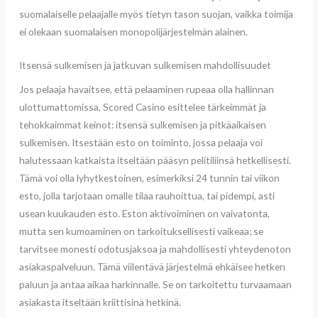
suomalaiselle pelaajalle myös tietyn tason suojan, vaikka toimija
ei olekaan suomalaisen monopolijärjestelmän alainen.
Itsensä sulkemisen ja jatkuvan sulkemisen mahdollisuudet
Jos pelaaja havaitsee, että pelaaminen rupeaa olla hallinnan
ulottumattomissa, Scored Casino esittelee tärkeimmät ja
tehokkaimmat keinot: itsensä sulkemisen ja pitkäaikaisen
sulkemisen. Itsestään esto on toiminto, jossa pelaaja voi
halutessaan katkaista itseltään pääsyn pelitiliinsä hetkellisesti.
Tämä voi olla lyhytkestoinen, esimerkiksi 24 tunnin tai viikon
esto, jolla tarjotaan omalle tilaa rauhoittua, tai pidempi, asti
usean kuukauden esto. Eston aktivoiminen on vaivatonta,
mutta sen kumoaminen on tarkoituksellisesti vaikeaa; se
tarvitsee monesti odotusjaksoa ja mahdollisesti yhteydenoton
asiakaspalveluun. Tämä viilentävä järjestelmä ehkäisee hetken
paluun ja antaa aikaa harkinnalle. Se on tarkoitettu turvaamaan
asiakasta itseltään kriittisinä hetkinä.