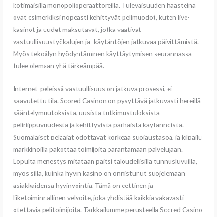
kotimaisilla monopolioperaattoreilla. Tulevaisuuden haasteina
ovat esimerkiksi nopeasti kehittyvät pelimuodot, kuten live-
kasinot ja uudet maksutavat, jotka vaativat
vastuullisuustyökalujen ja -käytäntöjen jatkuvaa päivittämistä.
Myös tekoälyn hyödyntäminen käyttäytymisen seurannassa
tulee olemaan yhä tärkeämpää.
Internet-peleissä vastuullisuus on jatkuva prosessi, ei
saavutettu tila. Scored Casinon on pysyttävä jatkuvasti hereillä
sääntelymuutoksista, uusista tutkimustuloksista
peliriippuvuudesta ja kehittyvistä parhaista käytännöistä.
Suomalaiset pelaajat odottavat korkeaa suojaustasoa, ja kilpailu
markkinoilla pakottaa toimijoita parantamaan palvelujaan.
Lopulta menestys mitataan paitsi taloudellisilla tunnusluvuilla,
myös sillä, kuinka hyvin kasino on onnistunut suojelemaan
asiakkaidensa hyvinvointia. Tämä on eettinen ja
liiketoiminnallinen velvoite, joka yhdistää kaikkia vakavasti
otettavia pelitoimijoita. Tarkkailumme perusteella Scored Casino