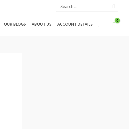
Search
for:
W
OUR BLOGS
ABOUT US
ACCOUNT DETAILS
I
S
H
L
I
S
T