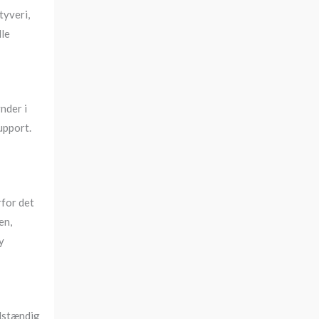
tyveri,
lle
nder i
upport.
rfor det
en,
y
ldstændig