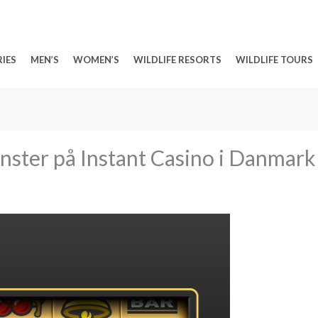
IES
MEN’S
WOMEN’S
WILDLIFE RESORTS
WILDLIFE TOURS
nster på Instant Casino i Danmark