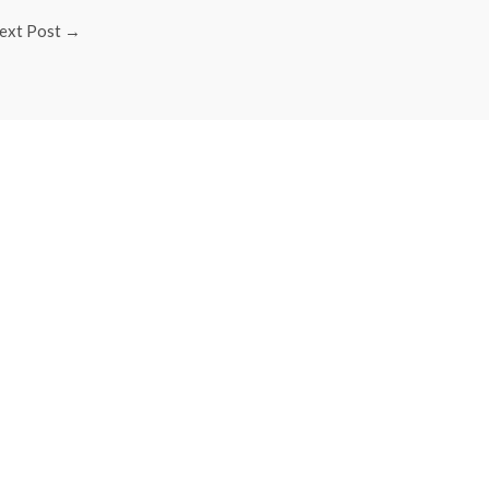
ext Post
→