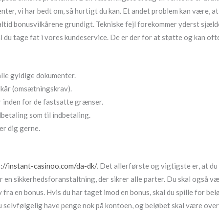
ter, vi har bedt om, så hurtigt du kan. Et andet problem kan være, at
altid bonusvilkårene grundigt. Tekniske fejl forekommer yderst sjæld
l du tage fat i vores kundeservice. De er der for at støtte og kan oft
alle gyldige dokumenter.
vilkår (omsætningskrav).
 inden for de fastsatte grænser.
betaling som til indbetaling.
er dig gerne.
s://instant-casinoo.com/da-dk/
. Det allerførste og vigtigste er, at du
er en sikkerhedsforanstaltning, der sikrer alle parter. Du skal også v
fra en bonus. Hvis du har taget imod en bonus, skal du spille for bel
l du selvfølgelig have penge nok på kontoen, og beløbet skal være over