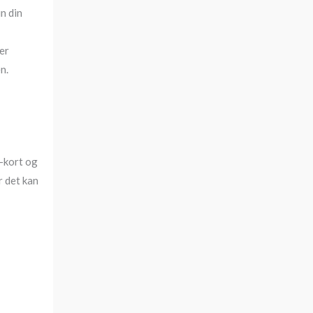
n din
er
n.
d-kort og
r det kan