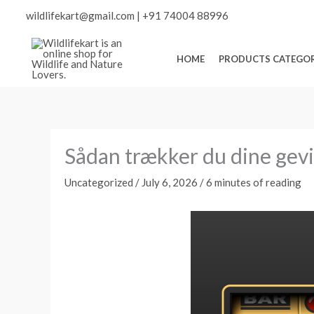
Skip
wildlifekart@gmail.com
|
+91 74004 88996
to
content
HOME
PRODUCTS CATEGOR
Sådan trækker du dine gevi
Uncategorized
/
July 6, 2026
/
6 minutes of reading