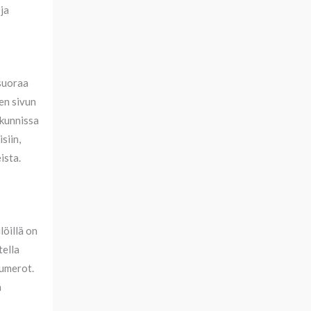
ja
 suoraa
en sivun
ekunnissa
siin,
ista.
löillä on
tella
numerot.
ä