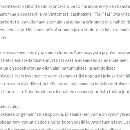
nnioittavat välitöntä ihmiskontaktia. Se toimii myös erityisen haasta
Numeromme on saatavilla vaivattomasti casinomme “Tuki” tai “Ota yhte
n tarkoitettu palvelemaan suomalaisia pelaajia erinomaisella mahdolli
teva edustaja. Hän kommunikoi suomea ja on koulutettu käsittelemä
ihin.
s on kanssakäymisen dynaaminen luonne. Äänensävystä ja puhumisno
oit heti tiedustella täsmennystä tai vaatia avaamaan asian uudelleen
lua on suositeltavaa olla valmiina tunnuksesi ja mahdolliset
nnisteet. Näin kykenemme varmistamaan tilisi nopeasti ja keskittämä
at on usein vikkelämpi, puhelin antaa laajemman ja henkilökohtaise
sä tilanteissa. Puhelintuki on olennainen osa monipuolista tukitarjo
aikataulut
selkeää ongelmanratkaisupolkua. Ensimmäinen vaihe on kysymykses
okoaa tarvittavat tiedot sinulta, kuten edellä kuvatut tunnisteet. U
odin lunastamisessa, ratkaisu tehdään saman keskustelun aikana.