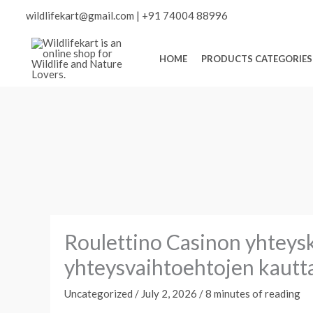
Skip
Scroll
wildlifekart@gmail.com
|
+91 74004 88996
to
content
to
HOME
PRODUCTS CATEGORIES
Top
Roulettino Casinon yhteysk
yhteysvaihtoehtojen kaut
Uncategorized
/
July 2, 2026
/
8 minutes of reading