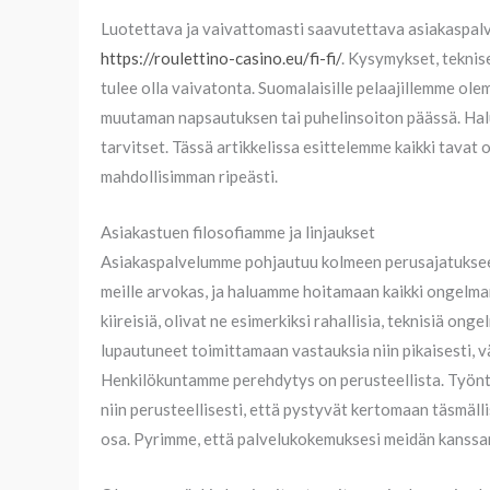
Luotettava ja vaivattomasti saavutettava asiakaspal
https://roulettino-casino.eu/fi-fi/
. Kysymykset, teknise
tulee olla vaivatonta. Suomalaisille pelaajillemme ole
muutaman napsautuksen tai puhelinsoiton päässä. Halu
tarvitset. Tässä artikkelissa esittelemme kaikki tava
mahdollisimman ripeästi.
Asiakastuen filosofiamme ja linjaukset
Asiakaspalvelumme pohjautuu kolmeen perusajatukseen
meille arvokas, ja haluamme hoitamaan kaikki ongelman
kiireisiä, olivat ne esimerkiksi rahallisia, teknisiä on
lupautuneet toimittamaan vastauksia niin pikaisesti, v
Henkilökuntamme perehdytys on perusteellista. Työn
niin perusteellisesti, että pystyvät kertomaan täsmälli
osa. Pyrimme, että palvelukokemuksesi meidän kanssam