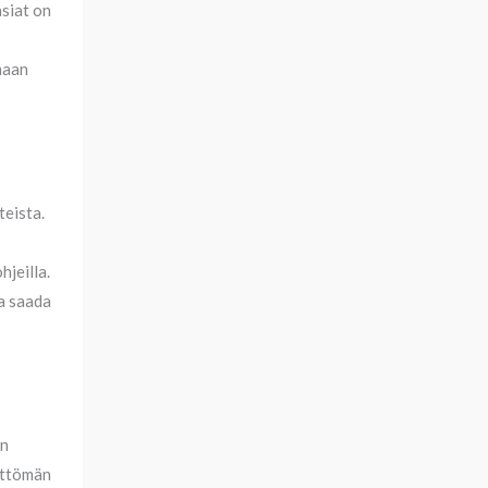
asiat on
maan
teista.
hjeilla.
pa saada
en
littömän