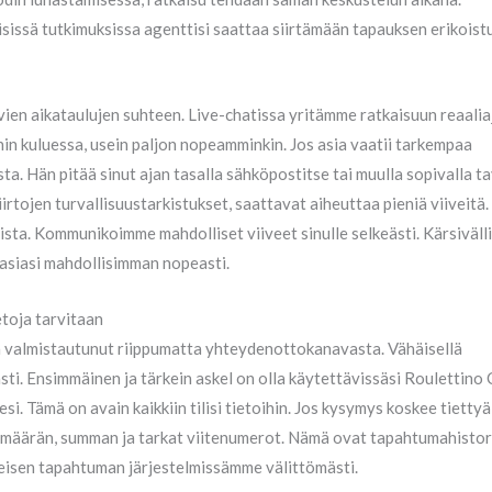
sissä tutkimuksissa agenttisi saattaa siirtämään tapauksen erikoist
en aikataulujen suhteen. Live-chatissa yritämme ratkaisuun reaalia
in kuluessa, usein paljon nopeamminkin. Jos asia vaatii tarkempaa
a. Hän pitää sinut ajan tasalla sähköpostitse tai muulla sopivalla ta
iirtojen turvallisuustarkistukset, saattavat aiheuttaa pieniä viiveitä.
ista. Kommunikoimme mahdolliset viiveet sinulle selkeästi. Kärsiväll
 asiasi mahdollisimman nopeasti.
toja tarvitaan
a valmistautunut riippumatta yhteydenottokanavasta. Vähäisellä
sti. Ensimmäinen ja tärkein askel on olla käytettävissäsi Roulettino
i. Tämä on avain kaikkiin tilisi tietoihin. Jos kysymys koskee tiettyä
ämäärän, summan ja tarkat viitenumerot. Nämä ovat tapahtumahistori
isen tapahtuman järjestelmissämme välittömästi.