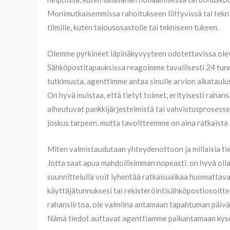
Monimutkaisemmissa rahoitukseen liittyvissä tai tekni
tiimille, kuten talousosastolle tai tekniseen tukeen.
Olemme pyrkineet läpinäkyvyyteen odotettavissa olevi
Sähköpostitapauksissa reagoimme tavallisesti 24 tunn
tutkimusta, agenttimme antaa sinulle arvion aikataulust
On hyvä muistaa, että tietyt toimet, erityisesti rahans
aiheutuvat pankkijärjestelmistä tai vahvistusprosesse
joskus tarpeen, mutta tavoitteemme on aina ratkaista
Miten valmistaudutaan yhteydenottoon ja millaisia tie
Jotta saat apua mahdollisimman nopeasti, on hyvä oll
suunnittelulla voit lyhentää ratkaisuaikaa huomattava
käyttäjätunnuksesi tai rekisteröintisähköpostiosoittees
rahansiirtoa, ole valmiina antamaan tapahtuman päiv
Nämä tiedot auttavat agenttiamme paikantamaan kyse