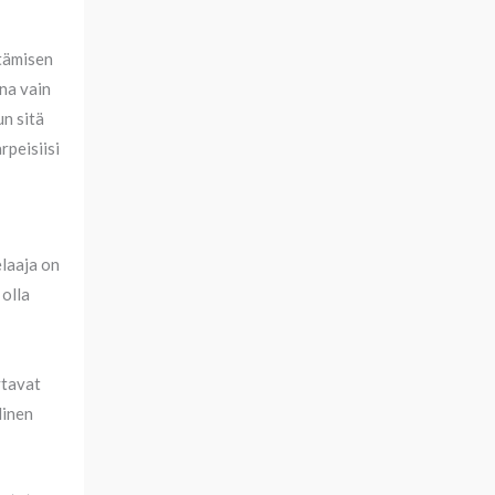
ytämisen
na vain
n sitä
rpeisiisi
laaja on
 olla
ytavat
linen