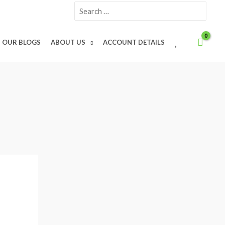
Search
for:
W
OUR BLOGS
ABOUT US
ACCOUNT DETAILS
I
S
H
L
I
S
T