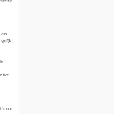
 van
ogelijk
le
an het
t in een