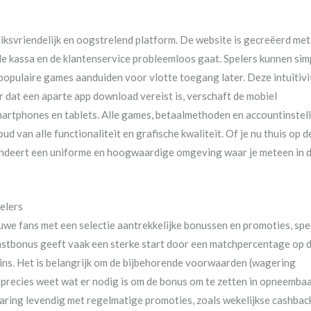
uiksvriendelijk en oogstrelend platform. De website is gecreëerd met
e kassa en de klantenservice probleemloos gaat. Spelers kunnen sim
 populaire games aanduiden voor vlotte toegang later. Deze intuïtivi
r dat een aparte app download vereist is, verschaft de mobiel
artphones en tablets. Alle games, betaalmethoden en accountinstel
ud van alle functionaliteit en grafische kwaliteit. Of je nu thuis op d
andeert een uniforme en hoogwaardige omgeving waar je meteen in d
elers
uwe fans met een selectie aantrekkelijke bonussen en promoties, spe
stbonus geeft vaak een sterke start door een matchpercentage op d
pins. Het is belangrijk om de bijbehorende voorwaarden (wagering
e precies weet wat er nodig is om de bonus om te zetten in opneembaa
ring levendig met regelmatige promoties, zoals wekelijkse cashback