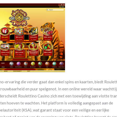
o-ervaring die verder gaat dan enkel spins en kaarten, biedt Roulet
rouwbaarheid en puur spelgenot. In een online wereld waar wachttij
erscheidt Roulettino Casino zich met een toewijding aan vlotte tran
sten hoeven te wachten. Het platform is volledig aangepast aan de
autoriteit (KSA), wat garant staat voor een veilige en eerlijke
r bent of geniet van de spanning van slots, Roulettino brengt de o