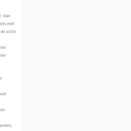
r. Van
lots met
 de actie
biel
zier
e
 met
 en
handen.