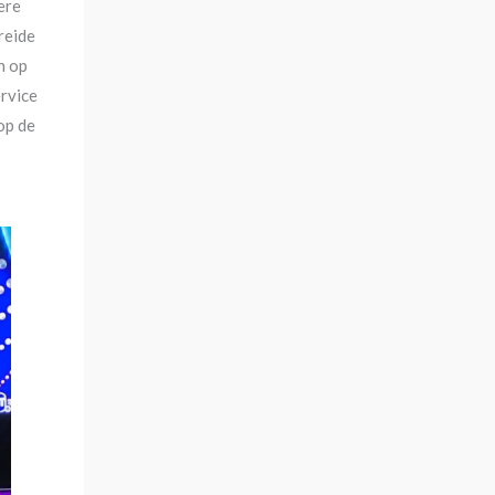
ere
reide
n op
rvice
op de