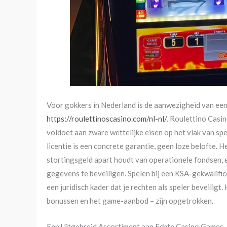
Voor gokkers in Nederland is de aanwezigheid van een 
https://roulettinoscasino.com/nl-nl/
. Roulettino Casi
voldoet aan zware wettelijke eisen op het vlak van sp
licentie is een concrete garantie, geen loze belofte. 
stortingsgeld apart houdt van operationele fondsen, e
gegevens te beveiligen. Spelen bij een KSA-gekwalific
een juridisch kader dat je rechten als speler beveiligt
bonussen en het game-aanbod – zijn opgetrokken.
Een Uitgebreid Assortiment aan Echte Casino Games