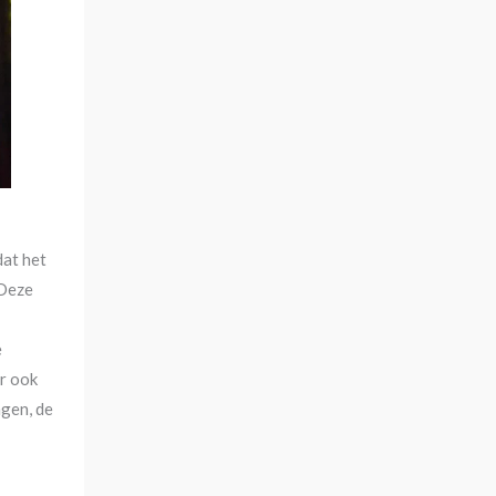
dat het
 Deze
e
ar ook
ngen, de