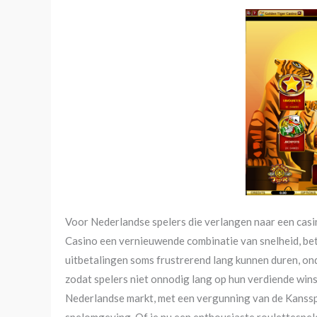
Voor Nederlandse spelers die verlangen naar een casin
Casino een vernieuwende combinatie van snelheid, bet
uitbetalingen soms frustrerend lang kunnen duren, ond
zodat spelers niet onnodig lang op hun verdiende win
Nederlandse markt, met een vergunning van de Kansspel
spelomgeving. Of je nu een enthousiaste roulettespele