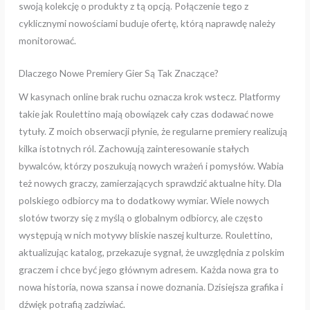
swoją kolekcję o produkty z tą opcją. Połączenie tego z
cyklicznymi nowościami buduje ofertę, którą naprawdę należy
monitorować.
Dlaczego Nowe Premiery Gier Są Tak Znaczące?
W kasynach online brak ruchu oznacza krok wstecz. Platformy
takie jak Roulettino mają obowiązek cały czas dodawać nowe
tytuły. Z moich obserwacji płynie, że regularne premiery realizują
kilka istotnych ról. Zachowują zainteresowanie stałych
bywalców, którzy poszukują nowych wrażeń i pomysłów. Wabia
też nowych graczy, zamierzających sprawdzić aktualne hity. Dla
polskiego odbiorcy ma to dodatkowy wymiar. Wiele nowych
slotów tworzy się z myślą o globalnym odbiorcy, ale często
występują w nich motywy bliskie naszej kulturze. Roulettino,
aktualizując katalog, przekazuje sygnał, że uwzględnia z polskim
graczem i chce być jego głównym adresem. Każda nowa gra to
nowa historia, nowa szansa i nowe doznania. Dzisiejsza grafika i
dźwięk potrafią zadziwiać.