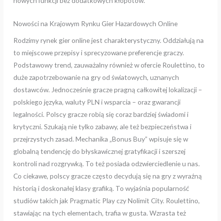
nowych funkcji bez dodatkowych kłopotów.
Nowości na Krajowym Rynku Gier Hazardowych Online
Rodzimy rynek gier online jest charakterystyczny. Oddziałują na
to miejscowe przepisy i sprecyzowane preferencje graczy.
Podstawowy trend, zauważalny również w ofercie Roulettino, to
duże zapotrzebowanie na gry od światowych, uznanych
dostawców. Jednocześnie gracze pragną całkowitej lokalizacji –
polskiego języka, waluty PLN i wsparcia – oraz gwarancji
legalności. Polscy gracze robią się coraz bardziej świadomi i
krytyczni. Szukają nie tylko zabawy, ale też bezpieczeństwa i
przejrzystych zasad. Mechanika „Bonus Buy” wpisuje się w
globalną tendencję do błyskawicznej gratyfikacji i szerszej
kontroli nad rozgrywką. To też posiada odzwierciedlenie u nas.
Co ciekawe, polscy gracze często decydują się na gry z wyraźną
historią i doskonałej klasy grafiką. To wyjaśnia popularność
studiów takich jak Pragmatic Play czy Nolimit City. Roulettino,
stawiając na tych elementach, trafia w gusta. Wzrasta też