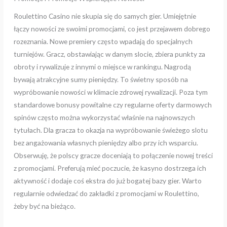
Roulettino Casino nie skupia się do samych gier. Umiejętnie
łączy nowości ze swoimi promocjami, co jest przejawem dobrego
rozeznania. Nowe premiery często wpadają do specjalnych
turniejów. Gracz, obstawiając w danym slocie, zbiera punkty za
obroty i rywalizuje z innymi o miejsce w rankingu. Nagrodą
bywają atrakcyjne sumy pieniędzy. To świetny sposób na
wypróbowanie nowości w klimacie zdrowej rywalizacji. Poza tym
standardowe bonusy powitalne czy regularne oferty darmowych
spinów często można wykorzystać właśnie na najnowszych
tytułach. Dla gracza to okazja na wypróbowanie świeżego slotu
bez angażowania własnych pieniędzy albo przy ich wsparciu.
Obserwuję, że polscy gracze doceniają to połączenie nowej treści
z promocjami. Preferują mieć poczucie, że kasyno dostrzega ich
aktywność i dodaje coś ekstra do już bogatej bazy gier. Warto
regularnie odwiedzać do zakładki z promocjami w Roulettino,
żeby być na bieżąco.