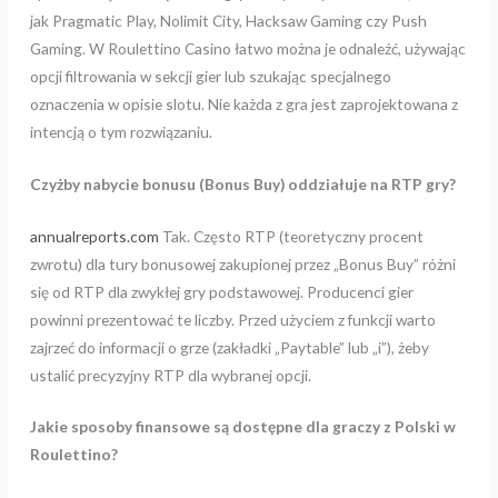
jak Pragmatic Play, Nolimit City, Hacksaw Gaming czy Push
Gaming. W Roulettino Casino łatwo można je odnaleźć, używając
opcji filtrowania w sekcji gier lub szukając specjalnego
oznaczenia w opisie slotu. Nie każda z gra jest zaprojektowana z
intencją o tym rozwiązaniu.
Czyżby nabycie bonusu (Bonus Buy) oddziałuje na RTP gry?
annualreports.com
Tak. Często RTP (teoretyczny procent
zwrotu) dla tury bonusowej zakupionej przez „Bonus Buy” różni
się od RTP dla zwykłej gry podstawowej. Producenci gier
powinni prezentować te liczby. Przed użyciem z funkcji warto
zajrzeć do informacji o grze (zakładki „Paytable” lub „i”), żeby
ustalić precyzyjny RTP dla wybranej opcji.
Jakie sposoby finansowe są dostępne dla graczy z Polski w
Roulettino?