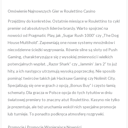
Omówienie Najnowszych Gier w Roulettino Casino
Przejdźmy do konkretów. Ostatnie miesiące w Roulettino to cykl
premier od absolutnych liderów branży. Warto spojrzeć na
nowości od Pragmatic Play, jak „Sugar Rush 1000” czy „The Dog
House Multihold”. Zapewniają one nowe systemy mnożników i
niecodzienne ścieżki wygrywania. Równie silne są sloty od Push
Gaming, charakteryzujące się z wysokiej zmienności i wielkich
potencjalnych wypłat. „Razor Shark” czy „Jammin’ Jars 2” to już
hity, a ich następcy utrzymują wysoką poprzeczkę. Nie sposób
pominąć twórców takich jak Hacksaw Gaming czy Nolimit City.
Specjalizują się one w grach z opcją „Bonus Buy” i często łamią
schematy. Dla gracza w Polsce opcja do tych tytułów w dniu
światowej premiery to znaczny atut Roulettino. Kasyno nie tylko
je prezentuje, ale też uruchamia wokół nich specjalne promocje
lub turnieje. To ponadto podkręca atmosferę rozgrywki.
Promocje i Promocje Wspierające Nowości