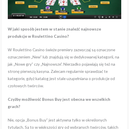
W jaki sposób jestem w stanie znaleźć najnowsze
produkcje w Roulettino Casino?
W Roulettino Casino świeże premiery zazwyczaj są oznaczone
oznaczeniem „New” lub znajdują się w dedykowanej kategorii, na
jak „Nowe gry” czy „Najnowsze”. Nierzadko pojawiają się też na
stronę pierwszą kasyna. Zalecam regularnie sprawdzać te
kategorie, gdyż katalog jest stale uzupełniana o produkcje od
czołowych twórców.
Czyżby możliwość Bonus Buy jest obecna we wszelkich
grach?
Nie, opcja „Bonus Buy” jest aktywna tylko w określonych
tytułach. Są to w większości gry od wybranych twórców, takich