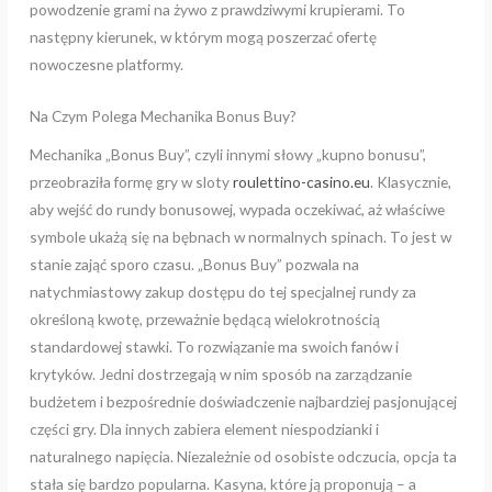
powodzenie grami na żywo z prawdziwymi krupierami. To
następny kierunek, w którym mogą poszerzać ofertę
nowoczesne platformy.
Na Czym Polega Mechanika Bonus Buy?
Mechanika „Bonus Buy”, czyli innymi słowy „kupno bonusu”,
przeobraziła formę gry w sloty
roulettino-casino.eu
. Klasycznie,
aby wejść do rundy bonusowej, wypada oczekiwać, aż właściwe
symbole ukażą się na bębnach w normalnych spinach. To jest w
stanie zająć sporo czasu. „Bonus Buy” pozwala na
natychmiastowy zakup dostępu do tej specjalnej rundy za
określoną kwotę, przeważnie będącą wielokrotnością
standardowej stawki. To rozwiązanie ma swoich fanów i
krytyków. Jedni dostrzegają w nim sposób na zarządzanie
budżetem i bezpośrednie doświadczenie najbardziej pasjonującej
części gry. Dla innych zabiera element niespodzianki i
naturalnego napięcia. Niezależnie od osobiste odczucia, opcja ta
stała się bardzo popularna. Kasyna, które ją proponują – a