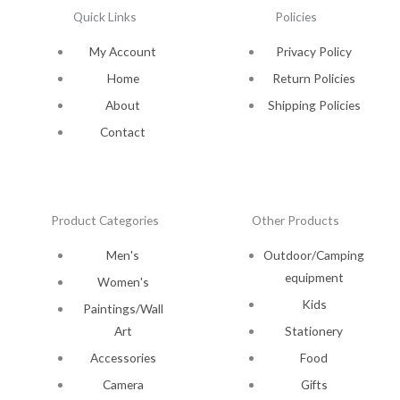
Quick Links
Policies
My Account
Privacy Policy
Home
Return Policies
About
Shipping Policies
Contact
Product Categories
Other Products
Men's
Outdoor/Camping
equipment
Women's
Kids
Paintings/Wall
Art
Stationery
Accessories
Food
Camera
Gifts