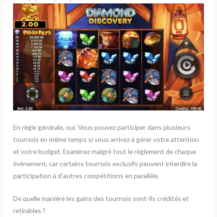
En règle générale, oui. Vous pouvez participer dans plusieurs
tournois en même temps si vous arrivez à gérer votre attention
et votre budget. Examinez malgré tout le règlement de chaque
événement, car certains tournois exclusifs peuvent interdire la
participation à d’autres compétitions en parallèle.
De quelle manière les gains des tournois sont-ils crédités et
retirables ?