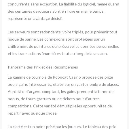
concurrents sans exception. La fiabilité du logiciel, même quand
des centaines de joueurs sont en ligne en même temps,
représente un avantage décisif.
Les serveurs sont redondants, voire triplés, pour prévenir tout
risque de panne. Les connexions sont protégées par un
chiffrement de pointe, ce qui préserve les données personnelles
et les transactions financières tout au long de la session.
Panorama des Prix et des Récompenses
La gamme de tournois de Robocat Casino propose des prize
pools gains intéressants, étalés sur un vaste nombre de places.
Au-delà de l’argent comptant, les gains prennent la forme de
bonus, de tours gratuits ou de tickets pour d’autres
compétitions. Cette variété démultiplie les opportunités de
repartir avec quelque chose.
La clarté est un point prisé par les joueurs. Le tableau des prix