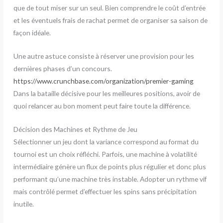
que de tout miser sur un seul. Bien comprendre le coût d’entrée
et les éventuels frais de rachat permet de organiser sa saison de
façon idéale.
Une autre astuce consiste à réserver une provision pour les
dernières phases d’un concours.
https://www.crunchbase.com/organization/premier-gaming
Dans la bataille décisive pour les meilleures positions, avoir de
quoi relancer au bon moment peut faire toute la différence.
Décision des Machines et Rythme de Jeu
Sélectionner un jeu dont la variance correspond au format du
tournoi est un choix réfléchi. Parfois, une machine à volatilité
intermédiaire génère un flux de points plus régulier et donc plus
performant qu’une machine très instable. Adopter un rythme vif
mais contrôlé permet d’effectuer les spins sans précipitation
inutile.