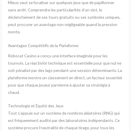
Mieux vaut se focaliser sur quelques jeux que de papillonner
sans arrêt. Comprendre les particularités d’un slot, le
déclenchement de ses tours gratuits ou ses symboles uniques,
peut procurer un avantage non négligeable quand la pression
monte.
Avantages Compétitifs de la Plateforme
Robocat Casino a conçu une interface imaginée pour les
tournois. La réactivité technique est essentielle pour que nul ne
soit pénalisé par des lags pendant une session déterminante. La
plateforme montre un classement en direct, un facteur essentiel
pour que chaque joueur parvienne à ajuster sa stratégie à
chaud.
Technologie et Équité des Jeux
Tout s’appuie sur un système de nombres aléatoires (RNG) qui
est fréquemment audité par des laboratoires indépendants. Ce
système procure l’neutralité de chaque tirage, pour tous les