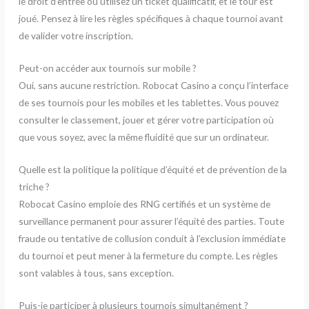
le droit d’entrée ou utilisez un ticket qualificatif, et le tour est
joué. Pensez à lire les règles spécifiques à chaque tournoi avant
de valider votre inscription.
Peut-on accéder aux tournois sur mobile ?
Oui, sans aucune restriction. Robocat Casino a conçu l’interface
de ses tournois pour les mobiles et les tablettes. Vous pouvez
consulter le classement, jouer et gérer votre participation où
que vous soyez, avec la même fluidité que sur un ordinateur.
Quelle est la politique la politique d’équité et de prévention de la
triche ?
Robocat Casino emploie des RNG certifiés et un système de
surveillance permanent pour assurer l’équité des parties. Toute
fraude ou tentative de collusion conduit à l’exclusion immédiate
du tournoi et peut mener à la fermeture du compte. Les règles
sont valables à tous, sans exception.
Puis-je participer à plusieurs tournois simultanément ?