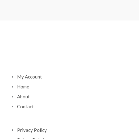
My Account
Home
About
Contact
Privacy Policy