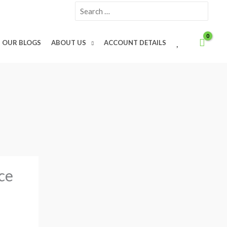
Search
for:
W
OUR BLOGS
ABOUT US
ACCOUNT DETAILS
I
S
H
L
I
S
T
ce