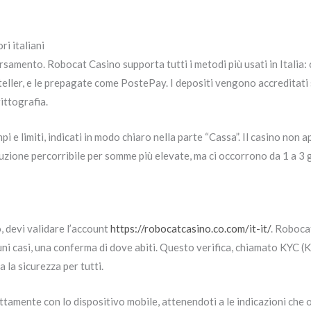
i italiani
versamento. Robocat Casino supporta tutti i metodi più usati in Italia:
eteller, e le prepagate come PostePay. I depositi vengono accreditati
ittografia.
 e limiti, indicati in modo chiaro nella parte “Cassa”. Il casino non a
luzione percorribile per somme più elevate, ma ci occorrono da 1 a 3 
o, devi validare l’account
https://robocatcasino.co.com/it-it/
. Roboca
lcuni casi, una conferma di dove abiti. Questo verifica, chiamato KYC 
la sicurezza per tutti.
ettamente con lo dispositivo mobile, attenendoti a le indicazioni che 