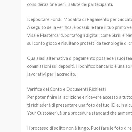
considerazione per il salute dei partecipanti.
Depositare Fondi: Modalità di Pagamento per Giocator
A seguito de la verifica, è possibile fare il tuo primo 
Visa e Mastercard, portafogli digitali come Skrill e N
sul conto gioco e risultano protetti da tecnologie di cr
Qualsiasi alternativa di pagamento possiede i suoi tempi
commissioni sui depositi. Il bonifico bancario è una so
lavorativi per l’accredito.
Verifica del Conto e Documenti Richiesti
Per poter finire la iscrizione e ricevere accesso a tutt
ti richiederà di presentare una foto del tuo ID e, in a
Your Customer), è una procedura standard che aumenta 
Il processo di solito non è lungo. Puoi fare le foto dir