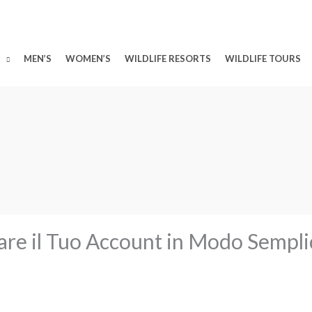
MEN’S
WOMEN’S
WILDLIFE RESORTS
WILDLIFE TOURS
re il Tuo Account in Modo Sempli