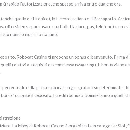
più rapido l’autorizzazione, che spesso arriva entro qualche ora.
anche quella elettronica), la Licenza italiana o il Passaporto. Assicu
rova di residenza, puoi usare una bolletta (luce, gas, telefono) o un es
il tuo nome e indirizzo italiano.
 deposito, Robocat Casino ti propone un bonus di benvenuto. Prima di
e quelli relativi ai requisiti di scommessa (wagering). Il bonus viene a
.
ercentuale della prima ricarica e in giri gratuiti su determinate slo
l bonus” durante il deposito. I crediti bonus si sommeranno a quelli ch
gistrazione
niziare. La lobby di Robocat Casino è organizzata in categorie: Slot, 