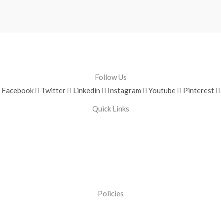
Follow Us
Facebook
Twitter
Linkedin
Instagram
Youtube
Pinterest
Quick Links
Policies