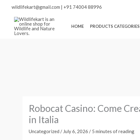
Skip
Scroll
wildlifekart@gmail.com
|
+91 74004 88996
to
content
to
HOME
PRODUCTS CATEGORIES
Top
Robocat Casino: Come Crea
in Italia
Uncategorized
/
July 6, 2026
/
5 minutes of reading