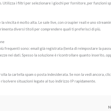
Utilizza i filtri per selezionare i giochi per fornitore, per funzioni sp
la vincita è molto alta. Le sale live, con croupier reali e uno streamin
rimenta diversi titoli per comprendere quali ti preferisci di più.
one
più frequenti sono: email già registrata (tenta di reimpostare la pass
ttezze nei dati. Spesso la soluzione è ricontrollare quanto inserito, o
olla la cartella spam o posta indesiderata. Se non la vedi ancora, cli
 risolvere situazioni legate al tuo indirizzo IP rapidamente.
N