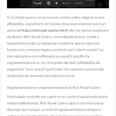
Ci si chiede spesso se un recente casinò online valga la nostra
affidabilità, soprattutto in Svizzera dove la protezione non è un
optional
https://richroyal-casino.net/it-ch/
. Ho deciso esaminare
da diretto Rich Royal Casino, controllando licenze, tutele e
l’esperienza totale. La domanda è evidente: questo gestore
fornisce un contesto legale e protetto per i clienti svizzeri? La
mia valutazione si è soffermata su aspetti specifici: la
regolamentazione, la , la crittografia dei dati, l’affidabilità dei
pagamenti. Sono questi i particolari che separano una portale
qualunque da una meta dove giocare sicuri.
Regolamentazione e regolamentazione di Rich Royal Casino
Il principale controllo per capire se un casinò è autorizzato parte
sempre dalla licenza. Rich Royal Casino agisce con una licenza
rilasciata da Curaçao, un’ente di regolamentazione del gioco
online nota a livello globale. Questa licenza non è una pratica