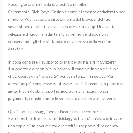
Posso giocare anche da dispositivo mobile?
Certamente. Rich Royal Casino è completamente ottimizzato per
il mobile. Puoi accedere direttamente dal browser del tuo
smartphone o tablet, senza scaricare alcuna app. Una vasta
selezione di giochi si adatta allo schermo del dispositivo,
conservando gli stessi standard di sicurezza della versione
desktop.
In cosa consiste il supporto clienti per gli italiani in Svizzera?
Il supporto è disponibile in italiano. Il canale principale è la live
chat, operativa 24 ore su 24 per assistenza immediata. Per
questioni più complesse puoi usare l’email. Il team è preparato ad
aiutarti con dubbi di tipo tecnico, sulle promozioni o sui
pagamenti, considerando le specificità del mercato svizzero.
Quali sono i passaggi per verificare il mio account?
Per rispettare le norme antiriciclaggio, ti verrà chiesto di inviare
una copia di un documento d’identità, una prova di residenza