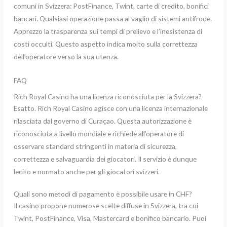
comuni in Svizzera: PostFinance, Twint, carte di credito, bonifici
bancari. Qualsiasi operazione passa al vaglio di sistemi antifrode.
Apprezzo la trasparenza sui tempi di prelievo e l’inesistenza di
costi occulti. Questo aspetto indica molto sulla correttezza
dell’operatore verso la sua utenza.
FAQ
Rich Royal Casino ha una licenza riconosciuta per la Svizzera?
Esatto. Rich Royal Casino agisce con una licenza internazionale
rilasciata dal governo di Curaçao. Questa autorizzazione è
riconosciuta a livello mondiale e richiede all’operatore di
osservare standard stringenti in materia di sicurezza,
correttezza e salvaguardia dei giocatori. Il servizio è dunque
lecito e normato anche per gli giocatori svizzeri.
Quali sono metodi di pagamento è possibile usare in CHF?
Il casino propone numerose scelte diffuse in Svizzera, tra cui
Twint, PostFinance, Visa, Mastercard e bonifico bancario. Puoi