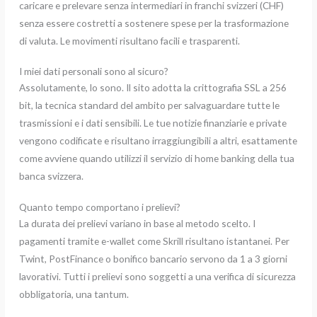
caricare e prelevare senza intermediari in franchi svizzeri (CHF)
senza essere costretti a sostenere spese per la trasformazione
di valuta. Le movimenti risultano facili e trasparenti.
I miei dati personali sono al sicuro?
Assolutamente, lo sono. Il sito adotta la crittografia SSL a 256
bit, la tecnica standard del ambito per salvaguardare tutte le
trasmissioni e i dati sensibili. Le tue notizie finanziarie e private
vengono codificate e risultano irraggiungibili a altri, esattamente
come avviene quando utilizzi il servizio di home banking della tua
banca svizzera.
Quanto tempo comportano i prelievi?
La durata dei prelievi variano in base al metodo scelto. I
pagamenti tramite e-wallet come Skrill risultano istantanei. Per
Twint, PostFinance o bonifico bancario servono da 1 a 3 giorni
lavorativi. Tutti i prelievi sono soggetti a una verifica di sicurezza
obbligatoria, una tantum.