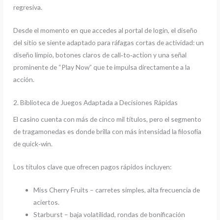
regresiva.
Desde el momento en que accedes al portal de login, el diseño
del sitio se siente adaptado para ráfagas cortas de actividad: un
diseño limpio, botones claros de call‑to‑action y una señal
prominente de “Play Now” que te impulsa directamente a la
acción.
2. Biblioteca de Juegos Adaptada a Decisiones Rápidas
El casino cuenta con más de cinco mil títulos, pero el segmento
de tragamonedas es donde brilla con más intensidad la filosofía
de quick‑win.
Los títulos clave que ofrecen pagos rápidos incluyen:
Miss Cherry Fruits – carretes simples, alta frecuencia de
aciertos.
Starburst – baja volatilidad, rondas de bonificación