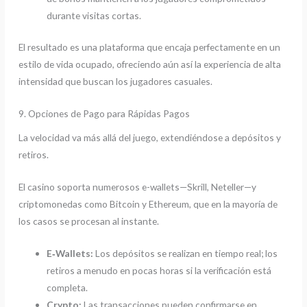
durante visitas cortas.
El resultado es una plataforma que encaja perfectamente en un
estilo de vida ocupado, ofreciendo aún así la experiencia de alta
intensidad que buscan los jugadores casuales.
9. Opciones de Pago para Rápidas Pagos
La velocidad va más allá del juego, extendiéndose a depósitos y
retiros.
El casino soporta numerosos e-wallets—Skrill, Neteller—y
criptomonedas como Bitcoin y Ethereum, que en la mayoría de
los casos se procesan al instante.
E‑Wallets:
Los depósitos se realizan en tiempo real; los
retiros a menudo en pocas horas si la verificación está
completa.
Crypto:
Las transacciones pueden confirmarse en