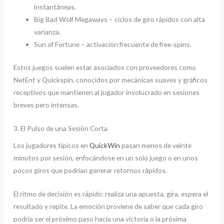
instantáneas.
Big Bad Wolf Megaways – ciclos de giro rápidos con alta
varianza.
Sun of Fortune – activación frecuente de free‑spins.
Estos juegos suelen estar asociados con proveedores como
NetEnt y Quickspin, conocidos por mecánicas suaves y gráficos
receptivos que mantienen al jugador involucrado en sesiones
breves pero intensas.
3. El Pulso de una Sesión Corta
Los jugadores típicos en
QuickWin
pasan menos de veinte
minutos por sesión, enfocándose en un solo juego o en unos
pocos giros que podrían generar retornos rápidos.
El ritmo de decisión es rápido: realiza una apuesta, gira, espera el
resultado y repite. La emoción proviene de saber que cada giro
podría ser el próximo paso hacia una victoria o la próxima