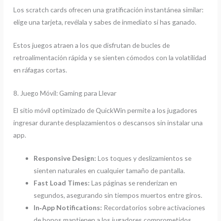
Los scratch cards ofrecen una gratificación instantánea similar:
elige una tarjeta, revélala y sabes de inmediato si has ganado.
Estos juegos atraen a los que disfrutan de bucles de
retroalimentación rápida y se sienten cómodos con la volatilidad
en ráfagas cortas.
8. Juego Móvil: Gaming para Llevar
El sitio móvil optimizado de QuickWin permite a los jugadores
ingresar durante desplazamientos o descansos sin instalar una
app.
Responsive Design:
Los toques y deslizamientos se
sienten naturales en cualquier tamaño de pantalla.
Fast Load Times:
Las páginas se renderizan en
segundos, asegurando sin tiempos muertos entre giros.
In‑App Notifications:
Recordatorios sobre activaciones
de bonos mantienen a los jugadores comprometidos