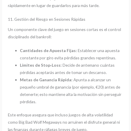
rápidamente en lugar de guardarlos para más tarde.
11. Gestión del Riesgo en Sesiones Rápidas
Un componente clave del juego en sesiones cortas es el control
disciplinado del bankroll:
Cantidades de Apuesta Fijas:
Establecer una apuesta
constante por giro evita pérdidas grandes repentinas.
Límites de Stop‑Loss:
Decide de antemano cuántas
pérdidas aceptarás antes de tomar un descanso.
Metas de Ganancia Rápida:
Apunta a alcanzar un
pequeño umbral de ganancia (por ejemplo, €20) antes de
detenerte; esto mantiene alta la motivación sin perseguir
pérdidas.
Este enfoque asegura que incluso juegos de alta volatilidad
como Big Bad Wolf Megaways no arruinen el disfrute general ni
las finanzas durante ráfagas breves de juego.