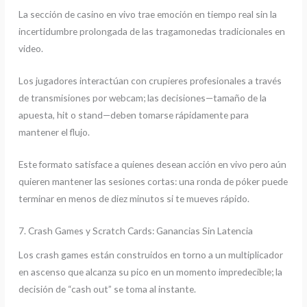
La sección de casino en vivo trae emoción en tiempo real sin la
incertidumbre prolongada de las tragamonedas tradicionales en
video.
Los jugadores interactúan con crupieres profesionales a través
de transmisiones por webcam; las decisiones—tamaño de la
apuesta, hit o stand—deben tomarse rápidamente para
mantener el flujo.
Este formato satisface a quienes desean acción en vivo pero aún
quieren mantener las sesiones cortas: una ronda de póker puede
terminar en menos de diez minutos si te mueves rápido.
7. Crash Games y Scratch Cards: Ganancias Sin Latencia
Los crash games están construidos en torno a un multiplicador
en ascenso que alcanza su pico en un momento impredecible; la
decisión de “cash out” se toma al instante.