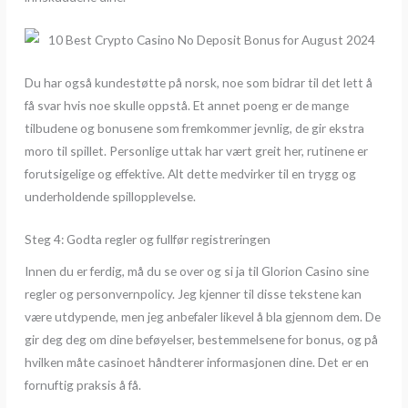
Du har også kundestøtte på norsk, noe som bidrar til det lett å
få svar hvis noe skulle oppstå. Et annet poeng er de mange
tilbudene og bonusene som fremkommer jevnlig, de gir ekstra
moro til spillet. Personlige uttak har vært greit her, rutinene er
forutsigelige og effektive. Alt dette medvirker til en trygg og
underholdende spillopplevelse.
Steg 4: Godta regler og fullfør registreringen
Innen du er ferdig, må du se over og si ja til Glorion Casino sine
regler og personvernpolicy. Jeg kjenner til disse tekstene kan
være utdypende, men jeg anbefaler likevel å bla gjennom dem. De
gir deg deg om dine beføyelser, bestemmelsene for bonus, og på
hvilken måte casinoet håndterer informasjonen dine. Det er en
fornuftig praksis å få.