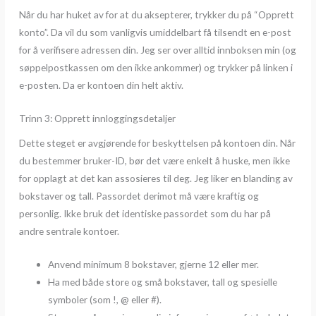
Når du har huket av for at du aksepterer, trykker du på “Opprett
konto”. Da vil du som vanligvis umiddelbart få tilsendt en e-post
for å verifisere adressen din. Jeg ser over alltid innboksen min (og
søppelpostkassen om den ikke ankommer) og trykker på linken i
e-posten. Da er kontoen din helt aktiv.
Trinn 3: Opprett innloggingsdetaljer
Dette steget er avgjørende for beskyttelsen på kontoen din. Når
du bestemmer bruker-ID, bør det være enkelt å huske, men ikke
for opplagt at det kan assosieres til deg. Jeg liker en blanding av
bokstaver og tall. Passordet derimot må være kraftig og
personlig. Ikke bruk det identiske passordet som du har på
andre sentrale kontoer.
Anvend minimum 8 bokstaver, gjerne 12 eller mer.
Ha med både store og små bokstaver, tall og spesielle
symboler (som !, @ eller #).