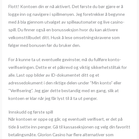
Flott! Kontoen din er nå aktivert. Det første du bør gjøre er å
logge inn og navigere i spillmenyen. Jeg foretrekker å begynne
med å bla gjennom utvalget av spilleautomater og live casino-
spill. Du finner også en bonusseksjon hvor du kan aktivere
velkomsttilbudet ditt. Husk å lese omsetningskravene som
følger med bonusen før du bruker den.
For å kunne ta ut eventuelle gevinster, må du fullføre konto-
verifiseringen. Dette er et påkrevd og viktig sikkerhetstiltak for
alle. Last opp bilder av ID-dokumentet ditt og et
adressedokument i den riktige delen under “Min konto” eller
“Verifisering”. Jeg gjør dette bestandig med en gang, slik at
kontoen er klar når jeg får lyst til å ta ut penger.
Innskudd og første spill
Når kontoen er oppe og går, og eventuelt verifisert, er det på
tide å sette inn penger. Gå til kassaseksjonen og velg din favoritt
betalingsmåte. Glorion Casino har flere alternativer som