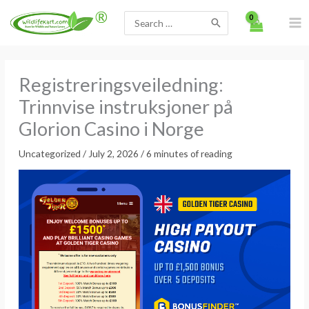
Skip
Search
to
for:
content
Registreringsveiledning:
Trinnvise instruksjoner på
Glorion Casino i Norge
Uncategorized
/
July 2, 2026
/
6 minutes of reading