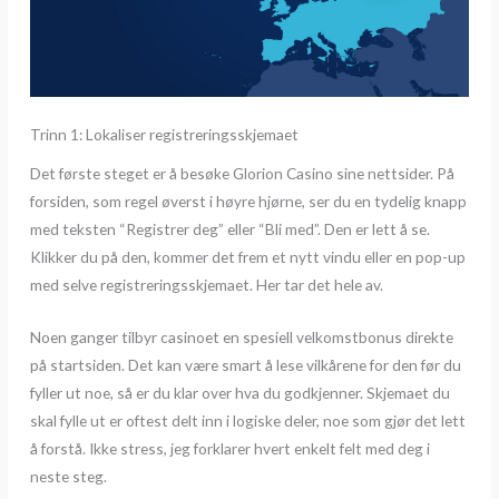
Trinn 1: Lokaliser registreringsskjemaet
Det første steget er å besøke Glorion Casino sine nettsider. På
forsiden, som regel øverst i høyre hjørne, ser du en tydelig knapp
med teksten “Registrer deg” eller “Bli med”. Den er lett å se.
Klikker du på den, kommer det frem et nytt vindu eller en pop-up
med selve registreringsskjemaet. Her tar det hele av.
Noen ganger tilbyr casinoet en spesiell velkomstbonus direkte
på startsiden. Det kan være smart å lese vilkårene for den før du
fyller ut noe, så er du klar over hva du godkjenner. Skjemaet du
skal fylle ut er oftest delt inn i logiske deler, noe som gjør det lett
å forstå. Ikke stress, jeg forklarer hvert enkelt felt med deg i
neste steg.