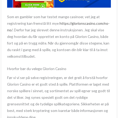
Som en gambler som har testet mange casinoer, vet jeg at
registrering kan fremstå litt mye
https://glorionscasino.com/no-
no/
. Derfor har jeg skrevet denne instruksjonen. Jeg skal vise
deg hvordan du får opprettet en konto på Glorion Casino, både
fort og på en trygg måte. Når du gjennomgår disse stegene, kan
du raskt i gang med å spille, og kontoen din blir klar til å ta imot
velkomsttilbudet.
Hvorfor bør du velege Glorion Casino
Før vi vi ser på selve registreringen, er det greit å forstå hvorfor
Glorion Casino er et godt sted å spille. Plattformen er laget med
norske spillere i sinnet, og sortimentet av spill egner seg godt til
det vi liker. Jeg synes spesielt godt om det ryddige
grensesnittet og de tydelige spillkategoriene. Sikkerheten er på
best, med sterk kryptering som ivaretar både informasjonen og
innskuddene dine.