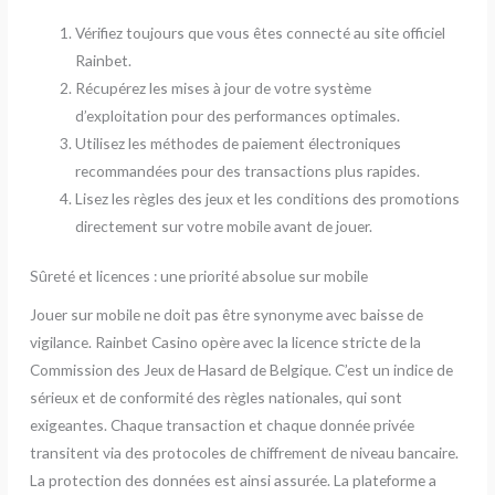
Vérifiez toujours que vous êtes connecté au site officiel
Rainbet.
Récupérez les mises à jour de votre système
d’exploitation pour des performances optimales.
Utilisez les méthodes de paiement électroniques
recommandées pour des transactions plus rapides.
Lisez les règles des jeux et les conditions des promotions
directement sur votre mobile avant de jouer.
Sûreté et licences : une priorité absolue sur mobile
Jouer sur mobile ne doit pas être synonyme avec baisse de
vigilance. Rainbet Casino opère avec la licence stricte de la
Commission des Jeux de Hasard de Belgique. C’est un indice de
sérieux et de conformité des règles nationales, qui sont
exigeantes. Chaque transaction et chaque donnée privée
transitent via des protocoles de chiffrement de niveau bancaire.
La protection des données est ainsi assurée. La plateforme a