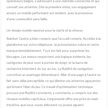
opérateurs belges, s’adressant à une clientèle connectée et qui
connaît ses attentes. Dès la première visite, son engagement
envers un mobile performant est évident, avec la promesse
d’une commodité sans faille.
Un design mobile repensé pour la clarté et la vitesse
Rainbet Casino a bien compris que l’accueil compte. Accédez à la
plateforme sur votre téléphone : la présentation sobre et nette
marque immédiatement. Tout est fait pour supprimer les
blocages. Les menus respectent une logique évidente, les
catégories de jeux sont à portée de doigt, et la barre de
recherche intervient du tac au tac. La fluidité de navigation
constitue un avantage déterminant. Aller d’une page à l’autre se
fait sans délai perceptible, ce qui élimine ces attentes agaçantes
qui brisent l’élan du jeu. Ce travail d’optimisation technique
procure une fluidité constante, y constante, y compris sur des
réseaux mobiles capricieux. L’ergonomie offre une prise en main
intuitive, que vous soyez débutant ou joueur aguerri.