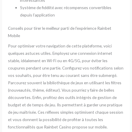
intéressantes
Système de fidélité avec récompenses convertibles
depuis l’application
Conseils pour tirer le meilleur parti de l’expérience Rainbet
Mobile
Pour optimiser votre navigation de cette plateforme, voici
quelques astuces utiles. Employez une connexion internet
stable, idéalement en Wi-Fi ou en 4G/5G, pour éviter les
coupures pendant une partie. Configurez vos notifications selon
vos souhaits, pour être tenu au courant sans être submergé.
Parcourez souvent la bibliothèque de jeux en utilisant les filtres
(nouveautés, thème, éditeur). Vous pourriez y faire de belles
découvertes. Enfin, profitez des outils intégrés de gestion de
budget et de temps de jeu. Ils permettent à garder une pratique
de jeu maîtrisée. Ces réflexes simples optimisent chaque session
et vous donnent la possibilité de profiter à toutes les
fonctionnalités que Rainbet Casino propose sur mobile.