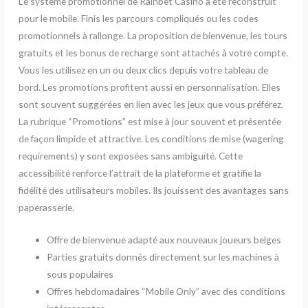
Le système promotionnel de Rainbet Casino a été reconstruit
pour le mobile. Finis les parcours compliqués ou les codes
promotionnels à rallonge. La proposition de bienvenue, les tours
gratuits et les bonus de recharge sont attachés à votre compte.
Vous les utilisez en un ou deux clics depuis votre tableau de
bord. Les promotions profitent aussi en personnalisation. Elles
sont souvent suggérées en lien avec les jeux que vous préférez.
La rubrique “Promotions” est mise à jour souvent et présentée
de façon limpide et attractive. Les conditions de mise (wagering
requirements) y sont exposées sans ambiguïté. Cette
accessibilité renforce l’attrait de la plateforme et gratifie la
fidélité des utilisateurs mobiles. Ils jouissent des avantages sans
paperasserie.
Offre de bienvenue adapté aux nouveaux joueurs belges
Parties gratuits donnés directement sur les machines à
sous populaires
Offres hebdomadaires “Mobile Only” avec des conditions