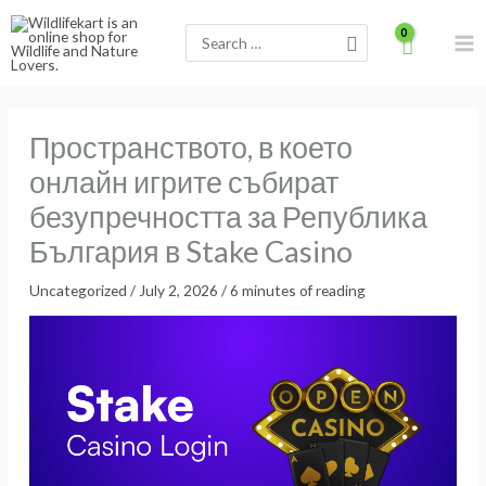
Skip
Search
to
for:
content
Пространството, в което
онлайн игрите събират
безупречността за Република
България в Stake Casino
Uncategorized
/
July 2, 2026
/
6 minutes of reading