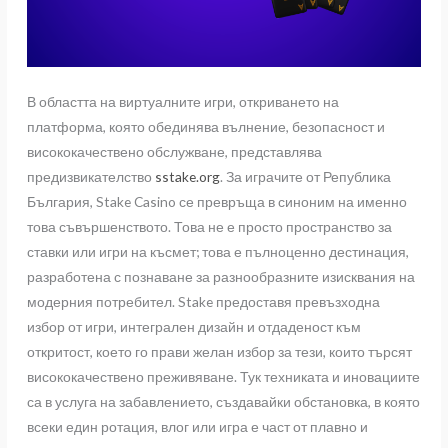
В областта на виртуалните игри, откриването на
платформа, която обединява вълнение, безопасност и
висококачествено обслужване, представлява
предизвикателство
sstake.org
. За играчите от Република
България, Stake Casino се превръща в синоним на именно
това съвършенството. Това не е просто пространство за
ставки или игри на късмет; това е пълноценно дестинация,
разработена с познаване за разнообразните изисквания на
модерния потребител. Stake предоставя превъзходна
избор от игри, интегрален дизайн и отдаденост към
откритост, което го прави желан избор за тези, които търсят
висококачествено преживяване. Тук техниката и иновациите
са в услуга на забавлението, създавайки обстановка, в която
всеки един ротация, влог или игра е част от плавно и