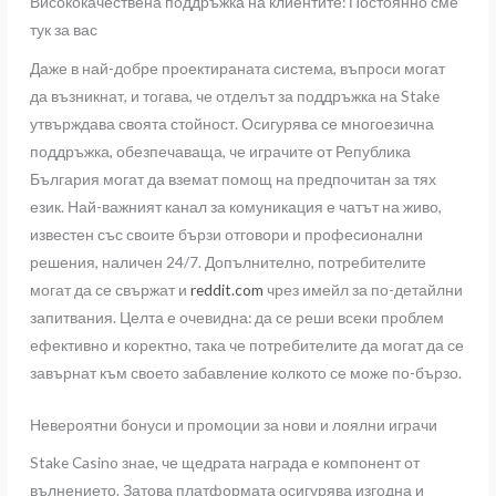
Висококачествена поддръжка на клиентите: Постоянно сме
тук за вас
Даже в най-добре проектираната система, въпроси могат
да възникнат, и тогава, че отделът за поддръжка на Stake
утвърждава своята стойност. Осигурява се многоезична
поддръжка, обезпечаваща, че играчите от Република
България могат да вземат помощ на предпочитан за тях
език. Най-важният канал за комуникация е чатът на живо,
известен със своите бързи отговори и професионални
решения, наличен 24/7. Допълнително, потребителите
могат да се свържат и
reddit.com
чрез имейл за по-детайлни
запитвания. Целта е очевидна: да се реши всеки проблем
ефективно и коректно, така че потребителите да могат да се
завърнат към своето забавление колкото се може по-бързо.
Невероятни бонуси и промоции за нови и лоялни играчи
Stake Casino знае, че щедрата награда е компонент от
вълнението. Затова платформата осигурява изгодна и