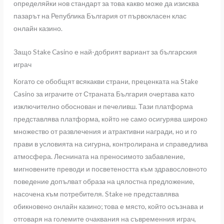
определяйки нов стандарт за това какво може да изисква
пазарът на Република България от първокласен клас
онлайн казино.
Защо Stake Casino е най-добрият вариант за българския
играч
Когато се обобщят всякакви страни, преценката на Stake
Casino за играчите от Страната България очертава като
изключително обоснован и печеливш. Тази платформа
представлява платформа, който не само осигурява широко
множество от развлечения и атрактивни награди, но и го
прави в условията на сигурна, контролирана и справедлива
атмосфера. Леснината на преносимото забавление,
мигновените преводи и посветеността към здравословното
поведение допълват образa на цялостна предложение,
насочена към потребителя. Stake не представлява
обикновено онлайн казино; това е място, който осъзнава и
отговаря на големите очаквания на съвременния играч,