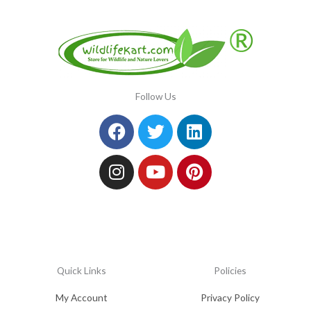
Follow Us
Facebook
Instagram
Twitter
Youtube
Linkedin
Pinterest
Quick Links
Policies
My Account
Privacy Policy