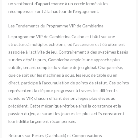
un sentiment d’appartenance à un cercle fermé où les
récompenses sont à la hauteur de l’engagement.
Les Fondements du Programme VIP de Gamblerina
Le programme VIP de Gamblerina Casino est bâti sur une
structure à multiples échelons, où l’ascension est étroitement
associée à l’activité de jeu. Contrairement à des systèmes basés
sur des dépôts purs, Gamblerina emploie une approche plus
subtile, tenant compte du volume de jeu global. Chaque mise,
que ce soit sur les machines à sous, les jeux de table ou en
direct, participe à l’accumulation de points de statut. Ces points
représentent la clé pour progresser à travers les différents
échelons VIP, chacun offrant des privilèges plus élevés au
précédent. Cette mécanique rétribue ainsi la constance et la
passion du jeu, assurant les joueurs les plus actifs constatent
leur fidélité largement récompensée.
Retours sur Pertes (Cashback) et Compensations