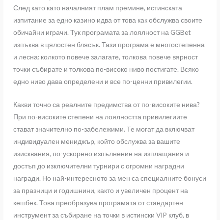
След като като началният плам премине, истинската
изпитание за едно казино идва от това как обслужва своите
обичайни играчи. Тук програмата за лоялност на GGBet
изпъква в цялостен блясък. Тази програма е многостепенна
и лесна: колкото повече залагате, толкова повече вярност
точки събирате и толкова по-високо ниво постигате. Всяко
едно ниво дава определени и все по-ценни привилегии.
Какви точно са реалните предимства от по-високите нива?
При по-високите степени на лоялността привилегиите
стават значително по-забележими. Те могат да включват
индивидуален мениджър, който обслужва за вашите
изисквания, по-ускорено изпълнение на изплащания и
достъп до изключителни турнири с огромни наградни
награди. Но най-интересното за мен са специалните бонуси
за празници и годишнини, както и увеличен процент на
кешбек. Това преобразува програмата от стандартен
инструмент за събиране на точки в истински VIP клуб, в