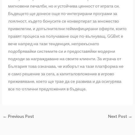
мигновени печалби, но и устойчива ценност от играта си.
Бъдещето ще донесе още по-интегрирани програми за
лоялност, където бонусите се конвертират за множество
привилегии, и допълнителни геймифицирани оферти, които
правят процеса на получаване още по-вълнуващ. GGBet е
вече напред на тази тенденция, непрекъснато
подобрявайки системите си и предоставяйки модерни
подходи за награждаване на своите клиенти. За играча от
България това означава, че изборът на тази платформа не
е само решение за сега, а капиталовложение в игрово
преживяване, което ще трае да се развива и да осигурява
все по-отлични предложения в бъдеще.
←
Previous Post
Next Post
→