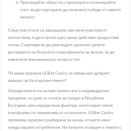
Прегледайте областта с промоции и селектирайте
слот, за да стартирате да печелите победи от самото
начало!
След тези етапи са завършени, вие вече участник от
екосистема, където всяко едно ваше действие предоставя
полза. Съветвам ви да разгледате щателно целите
регламенти на бонусите и изискванията за залози, за да
извлечете максималната полза от тях.
По каква причина GGBet Casino се явява най-добрият
вариант за българския клиент?
Определянето на онлайн казино все е индивидуално
преценка, но щом се отнася за пазара в Република
България, има определени фактори, които карат някоя
платформа по-приемлива от останалите. GGBet Casino
проявява сериозно разбиране за онова, от което имат
нужда нашите потребители. На начално позиция е темата с