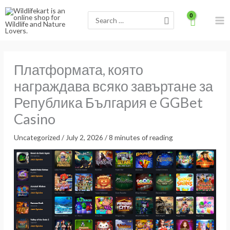
Skip
Search
to
for:
content
Платформата, която
награждава всяко завъртане за
Република България е GGBet
Casino
Uncategorized
/
July 2, 2026
/
8 minutes of reading