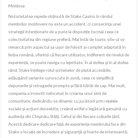
Moldova
Notorietatea repede obținută de Stake Casino în rândul
membrilor moldoveni nu este un accident, ci consecința unei
strategii intenționate de a pune la dispoziție tocmai ceea ce
colectivitatea din regiune preferă. Mai întâi de toate, site-ul se
remarcă prin aspectul sa ușor de folosit și complet adaptată în
limba română, oferind că fiecare utilizator, indiferent de nivelul de
experiență, se poate naviga cu lejeritate. În al doilea și în al doilea
rând, Stake înțelege rolul sistemelor de plată accesibile,
adăugând variante cunoscute în zonă, ceea ce simplifică
depunerile și retragerile prompte și fără bătăi de cap. Mai mult,
compania a investit neîncetat în crearea unui simț de
comunitate, dedicându-se dinamic cu jucătorii prin rețelele
sociale și acțiuni deosebite, creând astfel o legătură genuină cu
audiența din Chișinău, Bălți, Cahul și din fiecare colțurile țării.
Acestă dedicare dedicare față de experiența membrului face din
Stake o locație de încredere și siguranță și foarte de interesantă.