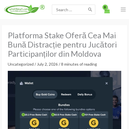
Skip
Search
to
for:
content
Platforma Stake Oferă Cea Mai
Bună Distracție pentru Jucători
Participanților din Moldova
Uncategorized
/
July 2, 2026
/
8 minutes of reading