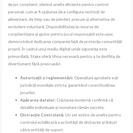
de joc conștient, oferind unelte eficiente pentru control
personal, cum ar fi opțiunea de a configura restricții de
alimentare, de timp sau de pierderi, precum și alternativa de
excludere voluntară. Disponibilitatea la resurse de
conștientizare și ajutor pentru jocul responsabil este ușor,
demonstrând dedicarea companiei față de protecția comunității
proprii. În cadrul unui mediu digital unde siguranța este
primordială, Stake oferă tihna necesară pentru a te desfăta de
divertisment fără preocupări.
Autorizații
și
reglementări:
Operațiuni aprobate sub
jurisdicții mondiale stricte, garantând corectitudinea
jocurilor.
Apărarea
datelor:
Criptarea modernă confirmă că
detaliile individuale și monetare rămân secrete.
Distracție Controlată:
Un set extins de unelte pentru
controlul echilibrată a activității de distracție și linkuri
către entități de suport.