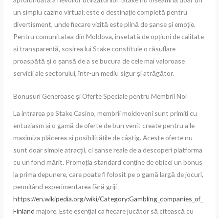
un simplu cazino virtual; este o destinație completă pentru
divertisment, unde fiecare vizită este plină de șanse și emoție.
Pentru comunitatea din Moldova, însetată de opțiuni de calitate
și transparență, sosirea lui Stake constituie o răsuflare
proaspătă și o șansă de a se bucura de cele mai valoroase
servicii ale sectorului, într-un mediu sigur și atrăgător.
Bonusuri Generoase și Oferte Speciale pentru Membrii Noi
La intrarea pe Stake Casino, membrii moldoveni sunt primiți cu
entuziasm și o gamă de oferte de bun venit create pentru a le
maximiza plăcerea și posibilitățile de câștig. Aceste oferte nu
sunt doar simple atracții, ci șanse reale de a descoperi platforma
cu un fond mărit. Promoția standard conține de obicei un bonus
la prima depunere, care poate fi folosit pe o gamă largă de jocuri,
permițând experimentarea fără griji
https://en.wikipedia.org/wiki/Category:Gambling_companies_of_
Finland
majore. Este esențial ca fiecare jucător să citească cu