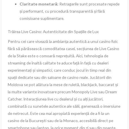
Claritate
monetară:
Retragerile sunt procesate repede
și performant, cu procedură transparentă și fără
comisioane suplimentare.
Trăirea Live Casino: Autenticitate din Spațiile de Lux
Pentru cei care visează la ambianța autentică a unui casino fizic
fără să părăsească comoditatea casei, secțiunea de Live Casino
de la Stake este o comoară neprețuită. Aici, tehnologia de
streaming de înaltă calitate te aduce față în față cu dealeri
experimentați și simpatici, care conduc jocul în timp real din
spații dedicate sau din saloane de casino reale. Jucătorii din
Moldova se pot alătura la mese de ruletă, blackjack, baccarat și
la multe variante inovatoare precum Monopoly Live sau Dream
Catcher. Interacțiunea live cu dealerul și cu alți jucători,
combinată cu sunetele autentice ale sălii, generează o imersiune
de netrecut. Este cea mai apropiată experiență de a fi la un
casino de la București sau de la Monaco, accesibilă direct pe
smartphone sau laptop, la orice moment din zi sau din noapte.