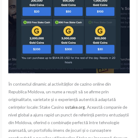
În contextul dinamic al activităților de cazino online din
Republica Moldova, un nume a reușit să se afirme prin
originalitate, varietate și o experiență autentică adaptată
cerințelor locale: Stake Casino
sstake.org
. Această companie de
nivel global a ajuns rapid un punct de referință pentru entuziaștii
din Moldova, oferind o combinație perfectă între tehnologie
avansată, un portofoliu imens de jocuri și o cunoaștere
aprofundată a nevoilor utilizatorilor. Stake nu înseamnă doar un