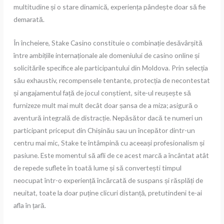
multitudine și o stare dinamică, experiența pândește doar să fie
demarată.
În încheiere, Stake Casino constituie o combinație desăvârșită
între ambițiile internaționale ale domeniului de casino online și
solicitările specifice ale participantului din Moldova. Prin selecția
său exhaustiv, recompensele tentante, protecția de necontestat
și angajamentul față de jocul conștient, site-ul reușește să
furnizeze mult mai mult decât doar șansa de a miza; asigură o
aventură integrală de distracție. Nepăsător dacă te numeri un
participant priceput din Chișinău sau un începător dintr-un
centru mai mic, Stake te întâmpină cu aceeași profesionalism și
pasiune. Este momentul să afli de ce acest marcă a încântat atât
de repede suflete în toată lume și să convertești timpul
neocupat într-o experiență încărcată de suspans și răsplăți de
neuitat, toate la doar puține clicuri distanță, pretutindeni te-ai
afla în țară.