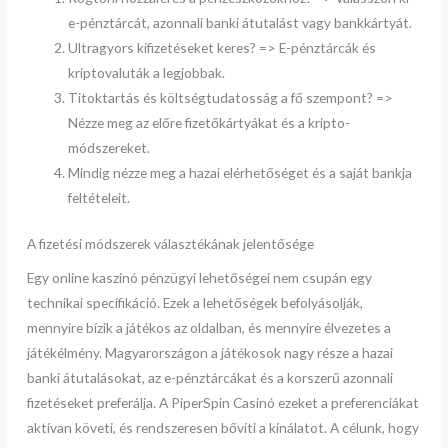
e-pénztárcát, azonnali banki átutalást vagy bankkártyát.
Ultragyors kifizetéseket keres? => E-pénztárcák és
kriptovaluták a legjobbak.
Titoktartás és költségtudatosság a fő szempont? =>
Nézze meg az előre fizetőkártyákat és a kripto-
módszereket.
Mindig nézze meg a hazai elérhetőséget és a saját bankja
feltételeit.
A fizetési módszerek választékának jelentősége
Egy online kaszinó pénzügyi lehetőségei nem csupán egy
technikai specifikáció. Ezek a lehetőségek befolyásolják,
mennyire bízik a játékos az oldalban, és mennyire élvezetes a
játékélmény. Magyarországon a játékosok nagy része a hazai
banki átutalásokat, az e-pénztárcákat és a korszerű azonnali
fizetéseket preferálja. A PiperSpin Casinó ezeket a preferenciákat
aktívan követi, és rendszeresen bővíti a kínálatot. A célunk, hogy