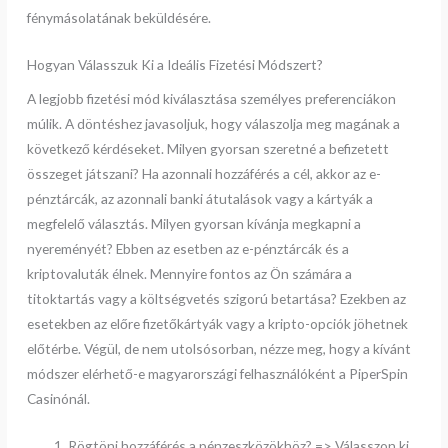
fénymásolatának beküldésére.
Hogyan Válasszuk Ki a Ideális Fizetési Módszert?
A legjobb fizetési mód kiválasztása személyes preferenciákon
múlik. A döntéshez javasoljuk, hogy válaszolja meg magának a
következő kérdéseket. Milyen gyorsan szeretné a befizetett
összeget játszani? Ha azonnali hozzáférés a cél, akkor az e-
pénztárcák, az azonnali banki átutalások vagy a kártyák a
megfelelő választás. Milyen gyorsan kívánja megkapni a
nyereményét? Ebben az esetben az e-pénztárcák és a
kriptovaluták élnek. Mennyire fontos az Ön számára a
titoktartás vagy a költségvetés szigorú betartása? Ezekben az
esetekben az előre fizetőkártyák vagy a kripto-opciók jöhetnek
előtérbe. Végül, de nem utolsósorban, nézze meg, hogy a kívánt
módszer elérhető-e magyarországi felhasználóként a PiperSpin
Casinónál.
Rögtöni hozzáférés a pénzeszközökhöz? => Válasszon ki