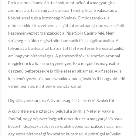
Ezek azonnali banki átutalások, mint például a magyar giro
azonnali átutalás vagy az európai Trustly, kiváló választás a
közvetlenség és a biztonság híveinek. E módszerekkel a
módszerekkel közvetlenül a saját internetbankja környezetéből
kezdeményezhet tranzakciót a PiperSpin Casinó felé. Nem
szükséges külön regisztrálni harmadik fél szolgáltatásába. A
folyamat a bankja által biztosított hitelesítésen keresztül zajlik,
ami nagyon biztonságos. A pénzeszközök jellemzően azonnal
megjelennek a kaszinó egyenlegén. Ez a megoldás magasabb
összegű befizetésekre is tökéletesen alkalmas. A kifizetések is
kezdeményezhetők bankszámlára, bár a jóváírás itt nagyobb időt
vehet igénybe, mint egy e-pénztárcánál.
Digitális pénztárcák: A Gyorsaság és Diszkréció Szakértői
A különféle e-pénztárcák, például a Skrill, a Neteller vagy a
PayPal, nagy népszerűségnek örvendenek a magyar játékosok
között. Ideálisak azok részére, akik sebes tranzakciót valamint
egy extra biztonsági fokozatot kutatnak. A pénzügyi művelet