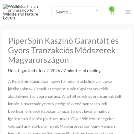
Skip
Search
to
for:
content
PiperSpin Kaszinó Garantált és
Gyors Tranzakciós Módszerek
Magyarországon
Uncategorized
/
July 2, 2026
/
7 minutes of reading
A PiperSpin Casinóban egyértelműen érzékeljük: a magyar
játékosoknak kiemelt szempont a pénzügyi tranzakciók
akadálymentes végrehajtása. A feltöltésnek gyorsaságnak kell
lennie, a nyereményeknek pedig zökkenőmentesen kell
beérkeznie. Ennek kapcsán a hazai terület kívánalmaihoz
igazítottuk fizetési platformunkat. Olyasféle lehetőségeket
válogattunk egybe, amelyek Magyarországon bárki képpen
ismerősek és egyszerűen használhatók, és természetesen