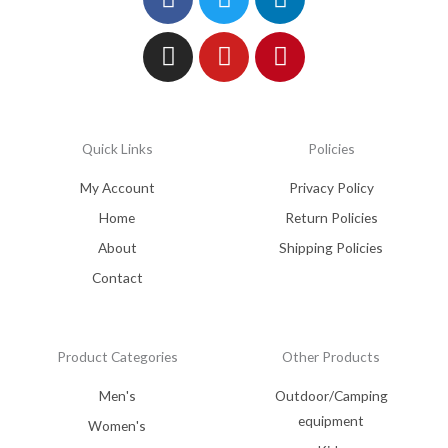
Quick Links
Policies
My Account
Privacy Policy
Home
Return Policies
About
Shipping Policies
Contact
Product Categories
Other Products
Men's
Outdoor/Camping
equipment
Women's