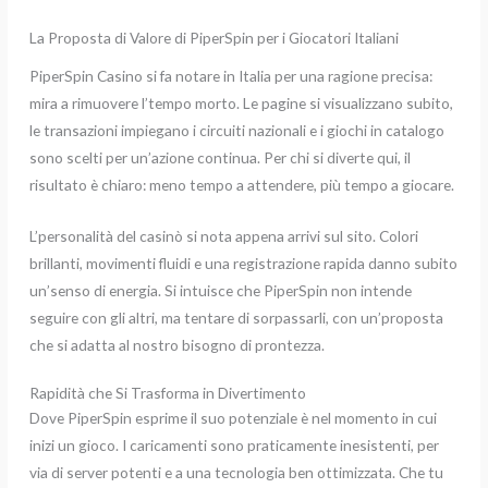
La Proposta di Valore di PiperSpin per i Giocatori Italiani
PiperSpin Casino si fa notare in Italia per una ragione precisa:
mira a rimuovere l’tempo morto. Le pagine si visualizzano subito,
le transazioni impiegano i circuiti nazionali e i giochi in catalogo
sono scelti per un’azione continua. Per chi si diverte qui, il
risultato è chiaro: meno tempo a attendere, più tempo a giocare.
L’personalità del casinò si nota appena arrivi sul sito. Colori
brillanti, movimenti fluidi e una registrazione rapida danno subito
un’senso di energia. Si intuisce che PiperSpin non intende
seguire con gli altri, ma tentare di sorpassarli, con un’proposta
che si adatta al nostro bisogno di prontezza.
Rapidità che Si Trasforma in Divertimento
Dove PiperSpin esprime il suo potenziale è nel momento in cui
inizi un gioco. I caricamenti sono praticamente inesistenti, per
via di server potenti e a una tecnologia ben ottimizzata. Che tu