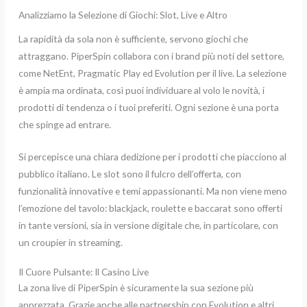
Analizziamo la Selezione di Giochi: Slot, Live e Altro
La rapidità da sola non è sufficiente, servono giochi che
attraggano. PiperSpin collabora con i brand più noti del settore,
come NetEnt, Pragmatic Play ed Evolution per il live. La selezione
è ampia ma ordinata, così puoi individuare al volo le novità, i
prodotti di tendenza o i tuoi preferiti. Ogni sezione è una porta
che spinge ad entrare.
Si percepisce una chiara dedizione per i prodotti che piacciono al
pubblico italiano. Le slot sono il fulcro dell’offerta, con
funzionalità innovative e temi appassionanti. Ma non viene meno
l’emozione del tavolo: blackjack, roulette e baccarat sono offerti
in tante versioni, sia in versione digitale che, in particolare, con
un croupier in streaming.
Il Cuore Pulsante: Il Casino Live
La zona live di PiperSpin è sicuramente la sua sezione più
apprezzata. Grazie anche alle partnership con Evolution e altri