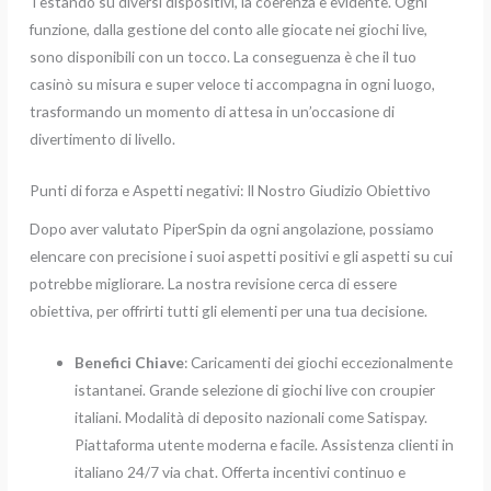
Testando su diversi dispositivi, la coerenza è evidente. Ogni
funzione, dalla gestione del conto alle giocate nei giochi live,
sono disponibili con un tocco. La conseguenza è che il tuo
casinò su misura e super veloce ti accompagna in ogni luogo,
trasformando un momento di attesa in un’occasione di
divertimento di livello.
Punti di forza e Aspetti negativi: Il Nostro Giudizio Obiettivo
Dopo aver valutato PiperSpin da ogni angolazione, possiamo
elencare con precisione i suoi aspetti positivi e gli aspetti su cui
potrebbe migliorare. La nostra revisione cerca di essere
obiettiva, per offrirti tutti gli elementi per una tua decisione.
Benefici Chiave
: Caricamenti dei giochi eccezionalmente
istantanei. Grande selezione di giochi live con croupier
italiani. Modalità di deposito nazionali come Satispay.
Piattaforma utente moderna e facile. Assistenza clienti in
italiano 24/7 via chat. Offerta incentivi continuo e