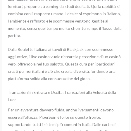
fornitori, propone streaming da studi dedicati. Qui la rapidità si
combina con il rapporto umano. I dealer si esprimono in italiano,
l’ambiente è raffinato e le scommesse vengono gestite al
momento, senza quel tempo morto che interrompe il flusso della
partita.
Dalla Roulette Italiana ai tavoli di Blackjack con scommesse
aggiuntive, il live casino vuole ricreare la percezione di un casinò
vero, offrendola nel tuo salotto. Questa cura per i particolari
creati per noi italiani è ciò che crea la diversità, fondendo una
piattaforma solida alla consuetudine del gioco.
Transazioni in Entrata e Uscita: Transazioni alla Velocità della
Luce
Per un’avventura davvero fluida, anche i versamenti devono
essere all’altezza. PiperSpin è forte su questo fronte,
supportando tutti i sistemi più comuni in Italia. Dalle carte di