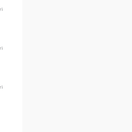
ri
ri
ri