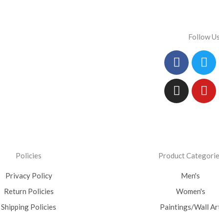
Follow U
Facebo
Instag
Tw
Yo
Policies
Product Categori
Privacy Policy
Men's
Return Policies
Women's
Shipping Policies
Paintings/Wall Ar