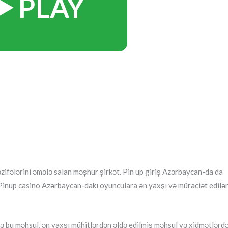
▶️ PLAY
əzifələrini əmələ salan məşhur şirkət. Pin up giriş Azərbaycan-da da
 Pinup casino Azərbaycan-dakı oyunculara ən yaxşı və müraciət edilən
ə bu məhsul, ən yaxşı mühitlərdən əldə edilmiş məhsul və xidmətlərd