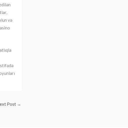
edilən
lar,
olun və
Casino
atlıqla
istifadə
 oyunları
ext Post
→