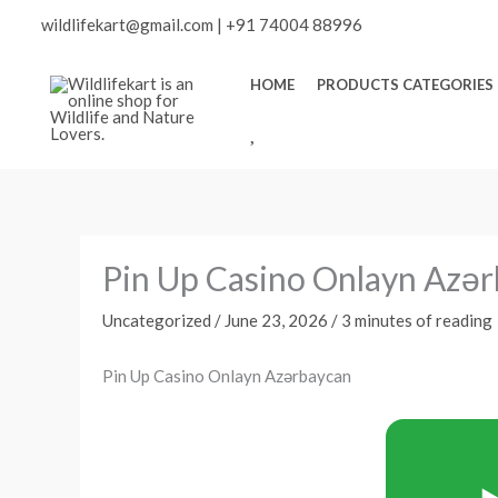
Skip
wildlifekart@gmail.com
|
+91 74004 88996
to
content
HOME
PRODUCTS CATEGORIES
W
I
S
H
L
I
Pin Up Casino Onlayn Azə
S
Uncategorized
/
June 23, 2026
T
/
3 minutes of reading
Pin Up Casino Onlayn Azərbaycan