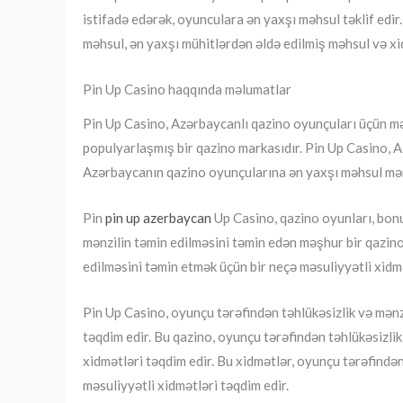
istifadə edərək, oyunculara ən yaxşı məhsul təklif edir.
məhsul, ən yaxşı mühitlərdən əldə edilmiş məhsul və xi
Pin Up Casino haqqında məlumatlar
Pin Up Casino, Azərbaycanlı qazino oyunçuları üçün mə
populyarlaşmış bir qazino markasıdır. Pin Up Casino,
Azərbaycanın qazino oyunçularına ən yaxşı məhsul mər
Pin
pin up azerbaycan
Up Casino, qazino oyunları, bonus
mənzilin təmin edilməsini təmin edən məşhur bir qazino
edilməsini təmin etmək üçün bir neçə məsuliyyətli xidmə
Pin Up Casino, oyunçu tərəfindən təhlükəsizlik və mənz
təqdim edir. Bu qazino, oyunçu tərəfindən təhlükəsizlik
xidmətləri təqdim edir. Bu xidmətlər, oyunçu tərəfindən
məsuliyyətli xidmətləri təqdim edir.