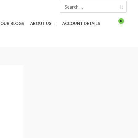
Search
for:
OUR BLOGS
ABOUT US
ACCOUNT DETAILS