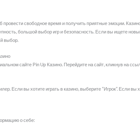
соб провести свободное время и получить приятные эмоции. Казин
пность, большой выбор игр и безопасность. Если вы ищете новы
ый выбор.
азино
иальном сайте Pin Up Казино. Перейдите на сайт, кликнув на ссы
илер. Если вы хотите играть в казино, выберите “Игрок”. Если вы 
формацию о себе: