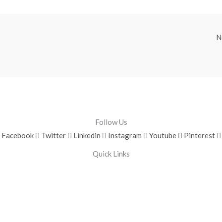
N
Follow Us
Facebook
Twitter
Linkedin
Instagram
Youtube
Pinterest
Quick Links