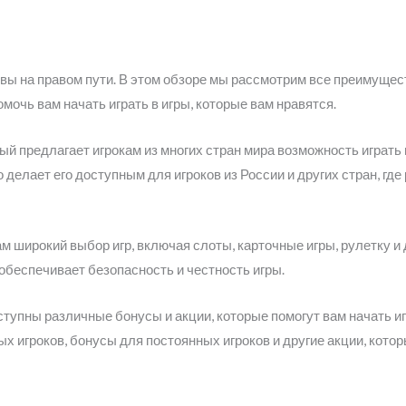
 вы на правом пути. В этом обзоре мы рассмотрим все преимущес
мочь вам начать играть в игры, которые вам нравятся.
ый предлагает игрокам из многих стран мира возможность играть 
 делает его доступным для игроков из России и других стран, где
 широкий выбор игр, включая слоты, карточные игры, рулетку и 
 обеспечивает безопасность и честность игры.
ступны различные бонусы и акции, которые помогут вам начать иг
 игроков, бонусы для постоянных игроков и другие акции, кото