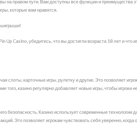
 вы на правом пути. Вам доступны все функции и преимущества э
игры, которые вам нравятся.
 выигрыши!
n Up Casino, убедитесь, что вы достигли возраста 18 лет и что и
чая слоты, карточные игры, рулетку и другие. Это позволяет игро
оме того, казино регулярно добавляет новые игры, чтобы игроки н
его безопасность. Казино использует современные технологии д
кций. Это позволяет игрокам чувствовать себя уверенно, когда 