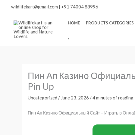
Skip
wildlifekart@gmail.com
|
+91 74004 88996
to
content
HOME
PRODUCTS CATEGORIES
W
I
S
H
L
I
Пин Ап Казино Официаль
S
Pin Up
T
Uncategorized
/
June 23, 2026
/
4 minutes of reading
Пин Ап Казино Официальный Сайт – Играть в Онлай