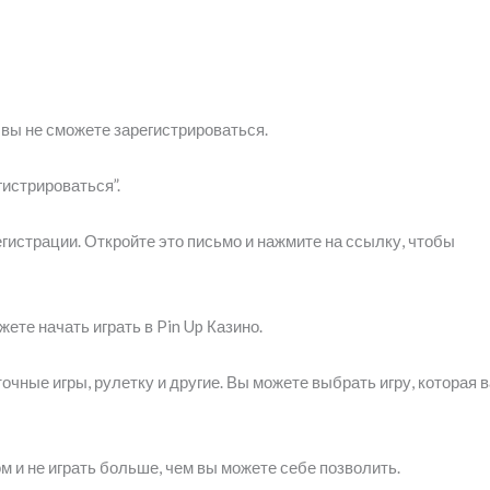
 вы не сможете зарегистрироваться.
истрироваться”.
гистрации. Откройте это письмо и нажмите на ссылку, чтобы
ете начать играть в Pin Up Казино.
очные игры, рулетку и другие. Вы можете выбрать игру, которая 
м и не играть больше, чем вы можете себе позволить.