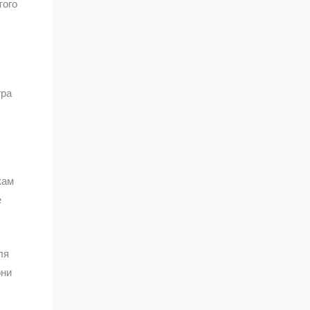
того
гра
кам
е
ля
они