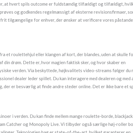
t hvert spils outcome er fuldstændig tilfældigt og tilfældigt, hvil
fprøves og godkendes regelmæssigt af eksterne revisionsfirmaer, s
 frit tilgængelige for enhver, der ønsker at verificere vores påstande
et roulettehjul eller klangen af kort, der blandes, uden at skulle f
af din drøm. Dette er, hvor magien faktisk sker, og hvor skaber en
ysiske verden. Via beskyttede, højkvalitets video-streams følger du 
essionel dealer leder spillet. Du kan interagere med dealeren og med
 der er besværlig at finde andre steder online. Det er ikke bare et sp
casinoer i verden. Du kan finde mellem mange roulette-borde, blackjac
m Catcher og Monopoly Live. Vi tilbyder også særlige høj-roller bo
alinger. Teknologien bag er state-of-the-art, hvilket garanterer en