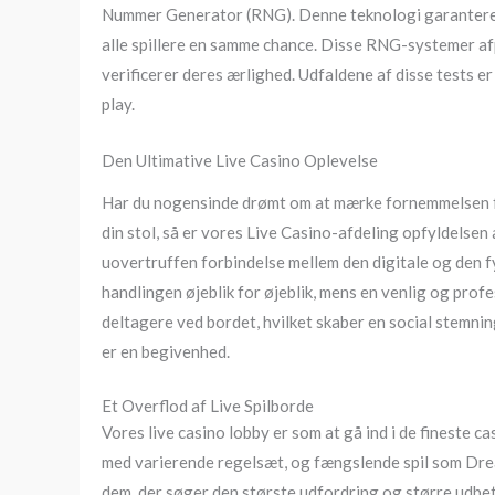
Nummer Generator (RNG). Denne teknologi garanterer, a
alle spillere en samme chance. Disse RNG-systemer a
verificerer deres ærlighed. Udfaldene af disse tests er
play.
Den Ultimative Live Casino Oplevelse
Har du nogensinde drømt om at mærke fornemmelsen fra 
din stol, så er vores Live Casino-afdeling opfyldelsen 
uovertruffen forbindelse mellem den digitale og den f
handlingen øjeblik for øjeblik, mens en venlig og prof
deltagere ved bordet, hvilket skaber en social stemning,
er en begivenhed.
Et Overflod af Live Spilborde
Vores live casino lobby er som at gå ind i de fineste 
med varierende regelsæt, og fængslende spil som Drea
dem, der søger den største udfordring og større udbet