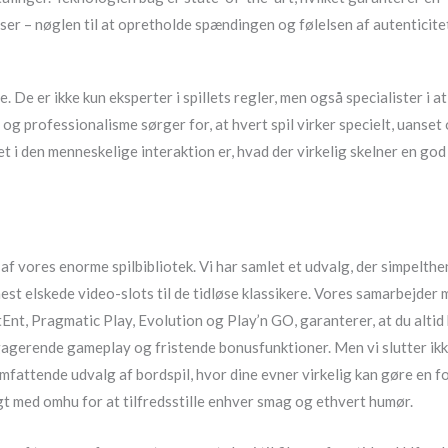
lser – nøglen til at opretholde spændingen og følelsen af autenticite
 De er ikke kun eksperter i spillets regler, men også specialister i a
 professionalisme sørger for, at hvert spil virker specielt, uanset
et i den menneskelige interaktion er, hvad der virkelig skelner en god 
 af vores enorme spilbibliotek. Vi har samlet et udvalg, der simpelthe
est elskede video-slots til de tidløse klassikere. Vores samarbejder 
tEnt, Pragmatic Play, Evolution og Play’n GO, garanterer, at du altid
ngagerende gameplay og fristende bonusfunktioner. Men vi slutter ikk
mfattende udvalg af bordspil, hvor dine evner virkelig kan gøre en fo
gt med omhu for at tilfredsstille enhver smag og ethvert humør.