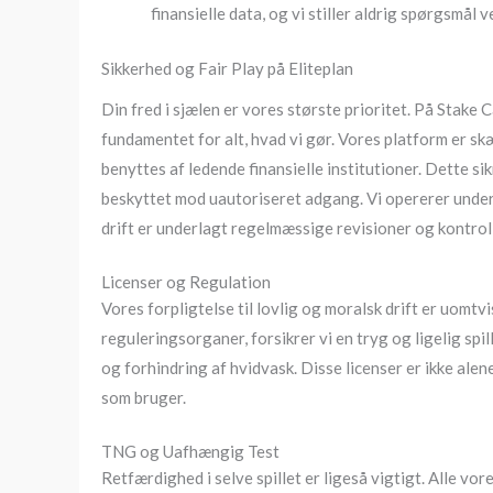
finansielle data, og vi stiller aldrig spørgsmål 
Sikkerhed og Fair Play på Eliteplan
Din fred i sjælen er vores største prioritet. På Stake C
fundamentet for alt, hvad vi gør. Vores platform er s
benyttes af ledende finansielle institutioner. Dette sik
beskyttet mod uautoriseret adgang. Vi opererer under 
drift er underlagt regelmæssige revisioner og kontro
Licenser og Regulation
Vores forpligtelse til lovlig og moralsk drift er uomtvi
reguleringsorganer, forsikrer vi en tryg og ligelig spi
og forhindring af hvidvask. Disse licenser er ikke alen
som bruger.
TNG og Uafhængig Test
Retfærdighed i selve spillet er ligeså vigtigt. Alle vo