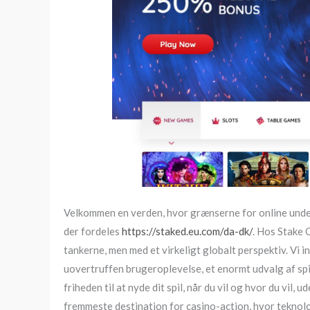
Velkommen en verden, hvor grænserne for online underh
der fordeles
https://staked.eu.com/da-dk/
. Hos Stake C
tankerne, men med et virkeligt globalt perspektiv. Vi 
uovertruffen brugeroplevelse, et enormt udvalg af spil o
friheden til at nyde dit spil, når du vil og hvor du vil
fremmeste destination for casino-action, hvor teknol