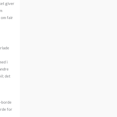
ket giver
om
 om fair
orlade
med i
 andre
il; det
k-borde
rde for