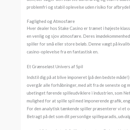
problemfri og stabil oplevelse uden risiko for afbryde
Faglighed og Atmosfære
Hver dealer hos Stake Casino er trænet i højeste klasse.
en venlig og sjov atmosfære. Deres imødekommenhed og
spiller for små eller store beløb. Denne vægt på kvalit
casino-oplevelse fra en fantastisk en.
Et Grænseløst Univers af Spil
Indstil dig på at blive imponeret (på den bedste måde!)
overgår alle forhåbninger, med alt fra de seneste og m
ubetinget førende spilleudviklere i industrien, som Ne
mulighed for at spille spil med imponerende grafik, e
For den analytisk tænkende spiller præsenterer vi et o
Betragt på det som dit personlige spilleparadis, udval