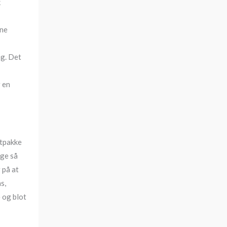
k
nne
ng. Det
r en
stpakke
ige så
 på at
s,
e og blot