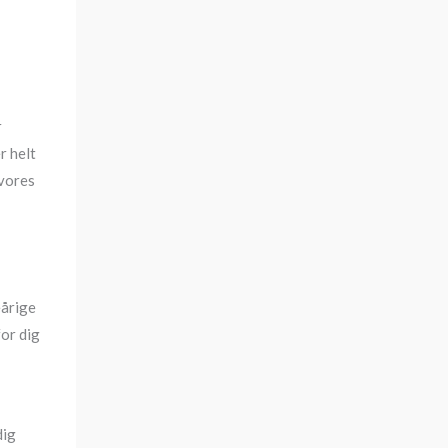
r
r helt
 vores
eårige
for dig
dig