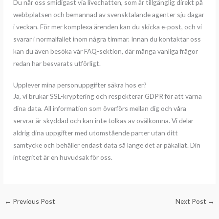
Du når oss smidigast via livechatten, som är tillgänglig direkt på
webbplatsen och bemannad av svensktalande agenter sju dagar
i veckan. För mer komplexa ärenden kan du skicka e-post, och vi
svarar i normalfallet inom några timmar. Innan du kontaktar oss
kan du även besöka vår FAQ-sektion, där många vanliga frågor
redan har besvarats utförligt.
Upplever mina personuppgifter säkra hos er?
Ja, vi brukar SSL-kryptering och respekterar GDPR för att värna
dina data. All information som överförs mellan dig och våra
servrar är skyddad och kan inte tolkas av ovälkomna. Vi delar
aldrig dina uppgifter med utomstående parter utan ditt
samtycke och behåller endast data så länge det är påkallat. Din
integritet är en huvudsak för oss.
←
Previous Post
Next Post
→