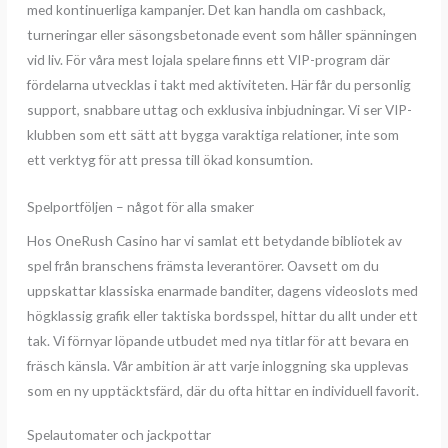
med kontinuerliga kampanjer. Det kan handla om cashback,
turneringar eller säsongsbetonade event som håller spänningen
vid liv. För våra mest lojala spelare finns ett VIP-program där
fördelarna utvecklas i takt med aktiviteten. Här får du personlig
support, snabbare uttag och exklusiva inbjudningar. Vi ser VIP-
klubben som ett sätt att bygga varaktiga relationer, inte som
ett verktyg för att pressa till ökad konsumtion.
Spelportföljen – något för alla smaker
Hos OneRush Casino har vi samlat ett betydande bibliotek av
spel från branschens främsta leverantörer. Oavsett om du
uppskattar klassiska enarmade banditer, dagens videoslots med
högklassig grafik eller taktiska bordsspel, hittar du allt under ett
tak. Vi förnyar löpande utbudet med nya titlar för att bevara en
fräsch känsla. Vår ambition är att varje inloggning ska upplevas
som en ny upptäcktsfärd, där du ofta hittar en individuell favorit.
Spelautomater och jackpottar