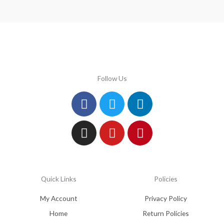
Follow Us
Facebook
Instagram
Twitter
Youtube
Linkedin
Pinterest
Quick Links
Policies
My Account
Privacy Policy
Home
Return Policies