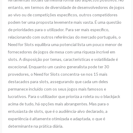
entanto, em termos de diversidade de desenvolvedores de jogos
ao vivo ou de competições específicos, outros competidores
podem ter uma proposta levemente mais vasta. É uma questão
de prioridades para o utilizador. Para ser mais específico,
relacionando com outros referências do mercado português, o
Need for Slots equilibra uma potencial lista um pouco menor de
fornecedores de jogos de mesa com uma riqueza incrível em
slots. A disposição por temas, características e volatilidade é
excecional. Enquanto um casino generalista pode ter 30
provedores, o Need for Slots concentra-se nos 15 mais
destacados para slots, assegurando que cada um deles
permanece incluído com os seus jogos mais famosos e
lucrativos. Para o utilizador que prioriza a roleta ou o blackjack
acima de tudo, há opções mais abrangentes. Mas para o
entusiasta de slots, que é o audiência-alvo declarado, a
experiência é altamente otimizada e adaptada, o que é
determinante na prática diária.