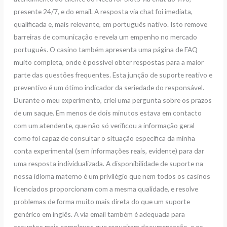
presente 24/7, e do email. A resposta via chat foi imediata,
qualificada e, mais relevante, em português nativo. Isto remove
barreiras de comunicação e revela um empenho no mercado
português. O casino também apresenta uma página de FAQ
muito completa, onde é possível obter respostas para a maior
parte das questões frequentes. Esta junção de suporte reativo e
preventivo é um ótimo indicador da seriedade do responsável.
Durante o meu experimento, criei uma pergunta sobre os prazos
de um saque. Em menos de dois minutos estava em contacto
com um atendente, que não só verificou a informação geral
como foi capaz de consultar o situação específica da minha
conta experimental (sem informações reais, evidente) para dar
uma resposta individualizada. A disponibilidade de suporte na
nossa idioma materno é um privilégio que nem todos os casinos
licenciados proporcionam com a mesma qualidade, e resolve
problemas de forma muito mais direta do que um suporte
genérico em inglês. A via email também é adequada para
assuntos mais complexos que requeiram documentação, e os