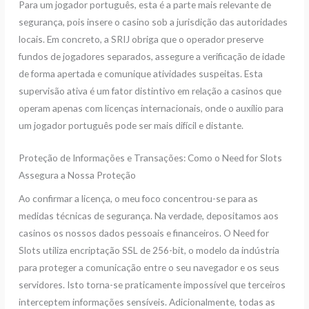
Para um jogador português, esta é a parte mais relevante de
segurança, pois insere o casino sob a jurisdição das autoridades
locais. Em concreto, a SRIJ obriga que o operador preserve
fundos de jogadores separados, assegure a verificação de idade
de forma apertada e comunique atividades suspeitas. Esta
supervisão ativa é um fator distintivo em relação a casinos que
operam apenas com licenças internacionais, onde o auxílio para
um jogador português pode ser mais difícil e distante.
Proteção de Informações e Transações: Como o Need for Slots
Assegura a Nossa Proteção
Ao confirmar a licença, o meu foco concentrou-se para as
medidas técnicas de segurança. Na verdade, depositamos aos
casinos os nossos dados pessoais e financeiros. O Need for
Slots utiliza encriptação SSL de 256-bit, o modelo da indústria
para proteger a comunicação entre o seu navegador e os seus
servidores. Isto torna-se praticamente impossível que terceiros
interceptem informações sensíveis. Adicionalmente, todas as