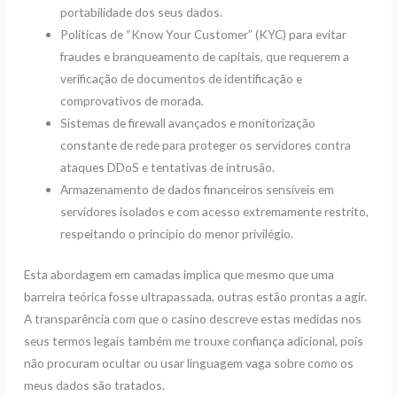
portabilidade dos seus dados.
Políticas de “Know Your Customer” (KYC) para evitar
fraudes e branqueamento de capitais, que requerem a
verificação de documentos de identificação e
comprovativos de morada.
Sistemas de firewall avançados e monitorização
constante de rede para proteger os servidores contra
ataques DDoS e tentativas de intrusão.
Armazenamento de dados financeiros sensíveis em
servidores isolados e com acesso extremamente restrito,
respeitando o princípio do menor privilégio.
Esta abordagem em camadas implica que mesmo que uma
barreira teórica fosse ultrapassada, outras estão prontas a agir.
A transparência com que o casino descreve estas medidas nos
seus termos legais também me trouxe confiança adicional, pois
não procuram ocultar ou usar linguagem vaga sobre como os
meus dados são tratados.