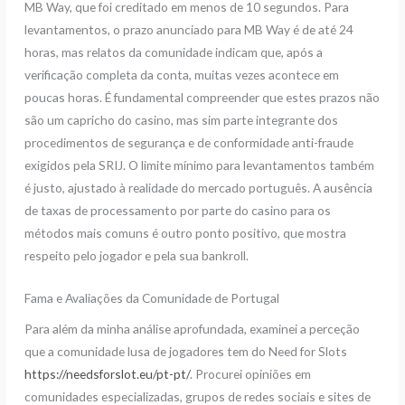
MB Way, que foi creditado em menos de 10 segundos. Para
levantamentos, o prazo anunciado para MB Way é de até 24
horas, mas relatos da comunidade indicam que, após a
verificação completa da conta, muitas vezes acontece em
poucas horas. É fundamental compreender que estes prazos não
são um capricho do casino, mas sim parte integrante dos
procedimentos de segurança e de conformidade anti-fraude
exigidos pela SRIJ. O limite mínimo para levantamentos também
é justo, ajustado à realidade do mercado português. A ausência
de taxas de processamento por parte do casino para os
métodos mais comuns é outro ponto positivo, que mostra
respeito pelo jogador e pela sua bankroll.
Fama e Avaliações da Comunidade de Portugal
Para além da minha análise aprofundada, examinei a perceção
que a comunidade lusa de jogadores tem do Need for Slots
https://needsforslot.eu/pt-pt/
. Procurei opiniões em
comunidades especializadas, grupos de redes sociais e sites de