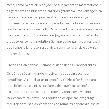
mesa, como roleta ou blackjack, os fundamentos matemáticos e
os geradores de números aleatórios garantem uma vantagem da
casa conhecida e fixa, previsível. Aqui reside a diferença
fundamental entre jogar num operador regulado e em sites não
regulamentados, onde os RTPs são modificados arbitrariamente
para prejudicar os jogadores. Os jogos com dealers ao vivo de
produtores como a Evolution Gaming aumentam a confiança, já
que vemos o jogo ocorrer ao vivo, sem interferência eletrônica
nos resultados.
Ofertas e Campanhas: Termos e Disposições Transparentes
Os bônus são um grande atrativo, mas podem esconder
armadilhas. Ao analisar as promoções do Need for Slots para
principiantes e clientes regulares, dediquei uma atenção
particular aos conhecidos “Termos e Condições”. A minha
impressão foi favorável: os requisitos de apostas (wagering
requirements) são apresentados de forma transparente, assim