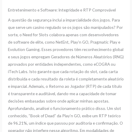
Entretenimento e Software: Integridade e RTP Comprovável
A questão da segurança inclui a imparcialidade dos jogos. Para
que serve um casino regulado se os jogos são manipulados? Por
sorte, o Need for Slots colabora apenas com desenvolvedores
de software de elite, como NetEnt, Play’n GO, Pragmatic Play e
Evolution Gaming. Esses provedores têm reconhecimento global
e seus jogos empregam Geradores de Números Aleatórios (RNG)
aprovados por entidades independentes, como eCOGRA ou
iTech Labs. Isto garante que cada rotação do slot, cada carta
distribuída e cada resultado da roleta é completamente aleatório
e imparcial. Ademais, o Retorno ao Jogador (RTP) de cada título
é transparente e auditável, dando-me a capacidade de tomar
decisões embasadas sobre onde aplicar minhas apostas.
Aprofundando, analisei o funcionamento prático disso. Um slot
conhecido, “Book of Dead” da Play’n GO, exibe um RTP teórico
de 96.21%, um índice que passou por auditoria e confirmação. O
operador não interfere nesse algoritmo. Em modalidades de