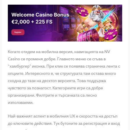
Когато отидем на мобилна версия, навигацията на NV
Casino се променя добре. Главното меню се сгъва в
“хамбургер” иконка. При клик се появява странична лента с
опциите. Интересното е, че структурата там остава много
сходна до тази на десктоп версията. Това поддържа
чувството за познатост. Категориите игри са добре
организирани. Филтрите и търсачката са лесно
използваеми.
Най-важният аспект в мобилния UX е скоростта на достъп
до ключовите действия. Тук бутоните за регистрация и вход