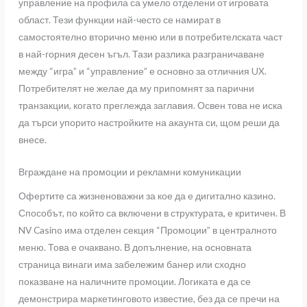
управление на профила са умело отделени от игровата
област. Тези функции най-често се намират в
самостоятелно вторично меню или в потребителската част
в най-горния десен ъгъл. Тази разлика разграничаване
между “игра” и “управление” е основно за отличния UX.
Потребителят не желае да му припомнят за парични
транзакции, когато преглежда заглавия. Освен това не иска
да търси упорито настройките на акаунта си, щом реши да
внесе.
Вграждане на промоции и рекламни комуникации
Офертите са жизненоважни за кое да е дигитално казино.
Способът, по който са включени в структурата, е критичен. В
NV Casino има отделен секция “Промоции” в централното
меню. Това е очаквано. В допълнение, на основната
страница винаги има забележим банер или сходно
показване на наличните промоции. Логиката е да се
демонстрира маркетинговото известие, без да се пречи на