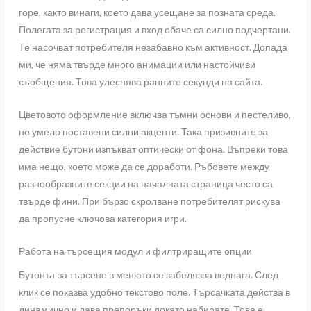
горе, както винаги, което дава усещане за позната среда.
Полегата за регистрация и вход обаче са силно подчертани.
Те насочват потребителя незабавно към активност. Допада
ми, че няма твърде много анимации или настойчиви
съобщения. Това улеснява ранните секунди на сайта.
Цветовото оформление включва тъмни основи и пестеливо,
но умело поставени силни акценти. Така призивните за
действие бутони изпъкват оптически от фона. Въпреки това
има нещо, което може да се доработи. Ръбовете между
разнообразните секции на началната страница често са
твърде фини. При бързо скролване потребителят рискува
да пропусне ключова категория игри.
Работа на търсещия модул и филтриращите опции
Бутонът за търсене в менюто се забелязва веднага. След
клик се показва удобно текстово поле. Търсачката действа в
динамично и дава препоръки докато набирате. Това е