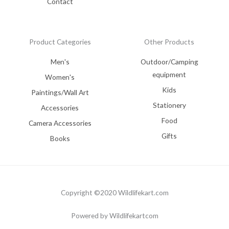
Contact
Product Categories
Other Products
Men's
Outdoor/Camping
equipment
Women's
Kids
Paintings/Wall Art
Stationery
Accessories
Food
Camera Accessories
Gifts
Books
Copyright ©2020 Wildlifekart.com
Powered by Wildlifekartcom