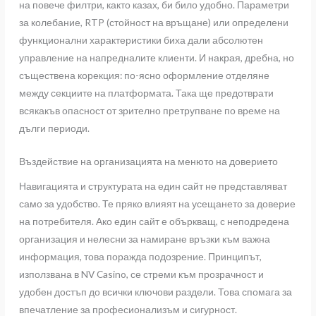
на повече филтри, както казах, би било удобно. Параметри
за колебание, RTP (стойност на връщане) или определени
функционални характеристики биха дали абсолютен
управление на напредналите клиенти. И накрая, дребна, но
съществена корекция: по-ясно оформление отделяне
между секциите на платформата. Така ще предотврати
всякакъв опасност от зрително претрупване по време на
дълги периоди.
Въздействие на организацията на менюто на доверието
Навигацията и структурата на един сайт не представляват
само за удобство. Те пряко влияят на усещането за доверие
на потребителя. Ако един сайт е объркващ, с неподредена
организация и нелесни за намиране връзки към важна
информация, това поражда подозрение. Принципът,
използвана в NV Casino, се стреми към прозрачност и
удобен достъп до всички ключови раздели. Това спомага за
впечатление за професионализъм и сигурност.