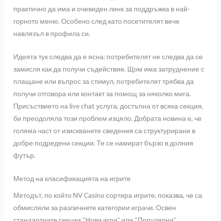
практично да има и очевиден линк за поддръжка в най-
горното меню. Особено след като посетителят вече
навлязъл в профила си.
Идеята тук следва да е ясна: потребителят не следва да се
замисля как да получи съдействие. Щом има затруднение с
плащане или въпрос за стимул, потребителят трябва да
получи отговора или контакт за помощ за няколко мига.
Присъствието на live chat услуга, достъпна от всяка секция,
би преодоляла този проблем изцяло. Добрата новина е, че
голяма част от изискваните сведения са структурирани в
добре подредени секции. Те се намират бързо в долния
футър.
Метод на класификацията на игрите
Методът, по който NV Casino сортира игрите, показва, че са
обмисляли за различните категории играчи. Освен
стандартните секции “Нови игри” или “Популярни”,