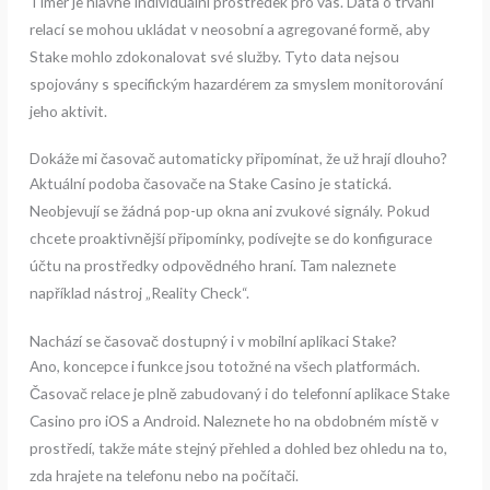
Timer je hlavně individuální prostředek pro vás. Data o trvání
relací se mohou ukládat v neosobní a agregované formě, aby
Stake mohlo zdokonalovat své služby. Tyto data nejsou
spojovány s specifickým hazardérem za smyslem monitorování
jeho aktivit.
Dokáže mi časovač automaticky připomínat, že už hrají dlouho?
Aktuální podoba časovače na Stake Casino je statická.
Neobjevují se žádná pop-up okna ani zvukové signály. Pokud
chcete proaktivnější připomínky, podívejte se do konfigurace
účtu na prostředky odpovědného hraní. Tam naleznete
například nástroj „Reality Check“.
Nachází se časovač dostupný i v mobilní aplikaci Stake?
Ano, koncepce i funkce jsou totožné na všech platformách.
Časovač relace je plně zabudovaný i do telefonní aplikace Stake
Casino pro iOS a Android. Naleznete ho na obdobném místě v
prostředí, takže máte stejný přehled a dohled bez ohledu na to,
zda hrajete na telefonu nebo na počítači.