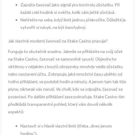
Zapojte časovač jako signál pro kontrolu zůstatku. Při
každé celé hodině si ověřte, kolik vám ještě zůstává.
Nehřešte na sebe, když limit jednou překročíte. Důležité je
vytvořit si návyk, ne být bezchybný.
Jak vlastně moderní časovač na Stake Casino pracuje?
Funguje to skutečně snadno. Jakmile se přihlásíte na svůj účet
na Stake Casino, časovač se samovolně spustí. Objevíte ho
většinou v nějakém z koutů obrazovky, mnohdy vedle zůstatku
nebo nastavení účtu. Zobrazuje, jaké množství času uběhlo od
tvého přihlášení, ve podobě hodin a minuty. A jenom tam tak tiše
plyne, nikterak vás neruší. Ve chvíli, kdy se odpojíte, časovač se
pozastaví. Po dalším přihlášení zase pokračuje. Stake Casino tím
předkládá transparentní pohled, který vám dovolí několik
aspektů:
Nastavit si v hlavě vlastní limit (třeba „dnes jenom
hodinu“).