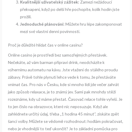
Kvalitnější uživatelský zážitek:
Zamezí nežádoucí
překvapení, když po delší hře pochopíte, kolik hodin jste
prožili.
Jednoduché plánování:
Můžete hru lépe zakomponovat
mezi své vlastní denní povinnosti.
Proč je důležité hlídat čas v online casinu?
Online casino je prostředí bez samozřejmých přestávek.
Nečekáte, až vám barman připraví drink, neodcházíte k
výhernímu automatu na kávu. Jste vtaženi do stálého proudu
zábavy. Právě tohle plynutí lehce vede k tomu, že přestáváte
vnímat čas. Pro nás v Česku, kde si mnoho lidí jde večer zahrát
jako způsob relaxace, je to známý jev. Sami pak mnohdy stěží
rozeznáme, kdy už máme přestat. Časovač relace tohle vyřeší. Je
to jen číslo na obrazovce, které nic neposuzuje. Když ale
zahlédnete určitý údaj, třeba „1 hodina 45 minut“, získáte zpět
šanci volby. Můžete se vědomě rozhodnout: hodlám pokračovat,
nebo je vhodnější to teď ukončit? Je to základní pomůcka pro