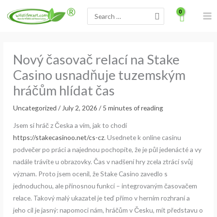
Skip
Search
to
for:
content
Nový časovač relací na Stake
Casino usnadňuje tuzemským
hráčům hlídat čas
Uncategorized
/
July 2, 2026
/
5 minutes of reading
Jsem si hráč z Česka a vím, jak to chodí
https://stakecasinoo.net/cs-cz
. Usednete k online casinu
podvečer po práci a najednou pochopíte, že je půl jedenácté a vy
nadále trávíte u obrazovky. Čas v nadšení hry zcela ztrácí svůj
význam. Proto jsem ocenil, že Stake Casino zavedlo s
jednoduchou, ale přínosnou funkcí – integrovaným časovačem
relace. Takový malý ukazatel je teď přímo v herním rozhraní a
jeho cíl je jasný: napomoci nám, hráčům v Česku, mít představu o