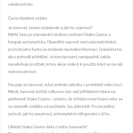
sebekontrolu.
Často kladené otázky
Je časovač sezení vyžadován a jde ho vypnout?
Měřič času je standardní složkou rozhraní Stake Casino a
funguje automaticky. Okamžité vypnutí není uskutečnitelné,
protože jeho funkcí je dodávat neutrální informaci. Dokážete ho
ale v pohodě přehlížet. Je koncipovaný nenápadně, takže
neovlivňuje prožitek ze hry, ale je stále k k použití, když se na něj
máte kouknout.
Pauzuje se časovač, když změním záložku v prohlížeči nebo hru?
Nikoli, časovač počítá celkovou čas vaší přihlášené relace na
platformě Stake Casino. I přesto, že střídáte mezi hrami nebo se
na okamžik vzdálíte od počítače, čas dále běží. Pouze jediný
způsob, jak ho pauznout, je kompletní odlogování z účtu.
Ukládá Stake Casino data z mého časovače?