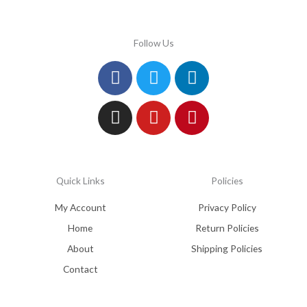
Follow Us
Facebook
Instagram
Twitter
Youtube
Linkedin
Pinterest
Quick Links
Policies
My Account
Privacy Policy
Home
Return Policies
About
Shipping Policies
Contact