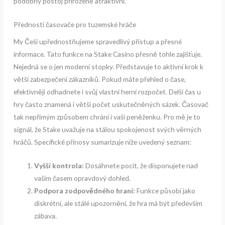
podobný postoj přirozeně atraktivní.
Přednosti časovače pro tuzemské hráče
My Češi upřednostňujeme spravedlivý přístup a přesné
informace. Tato funkce na Stake Casino přesně tohle zajišťuje.
Nejedná se o jen moderní stopky. Představuje to aktivní krok k
větší zabezpečení zákazníků. Pokud máte přehled o čase,
efektivněji odhadnete i svůj vlastní herní rozpočet. Delší čas u
hry často znamená i větší počet uskutečněných sázek. Časovač
tak nepřímým způsobem chrání i vaši peněženku. Pro mě je to
signál, že Stake uvažuje na stálou spokojenost svých věrných
hráčů. Specifické přínosy sumarizuje níže uvedený seznam:
Vyšší kontrola:
Dosáhnete pocit, že disponujete nad
vaším časem opravdový dohled.
Podpora zodpovědného hraní:
Funkce působí jako
diskrétní, ale stálé upozornění, že hra má být především
zábava.