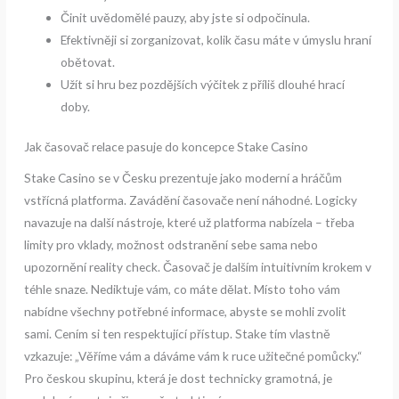
Činit uvědomělé pauzy, aby jste si odpočinula.
Efektivněji si zorganizovat, kolik času máte v úmyslu hraní
obětovat.
Užít si hru bez pozdějších výčitek z příliš dlouhé hrací
doby.
Jak časovač relace pasuje do koncepce Stake Casino
Stake Casino se v Česku prezentuje jako moderní a hráčům
vstřícná platforma. Zavádění časovače není náhodné. Logicky
navazuje na další nástroje, které už platforma nabízela – třeba
limity pro vklady, možnost odstranění sebe sama nebo
upozornění reality check. Časovač je dalším intuitivním krokem v
téhle snaze. Nediktuje vám, co máte dělat. Místo toho vám
nabídne všechny potřebné informace, abyste se mohli zvolit
sami. Cením si ten respektující přístup. Stake tím vlastně
vzkazuje: „Věříme vám a dáváme vám k ruce užitečné pomůcky.“
Pro českou skupinu, která je dost technicky gramotná, je