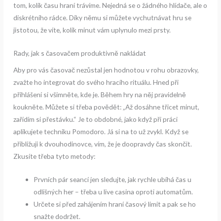
tom, kolik času hraní trávíme. Nejedná se o žádného hlídače, ale o
diskrétního rádce. Díky němu si můžete vychutnávat hru se
jistotou, že víte, kolik minut vám uplynulo mezi prsty.
Rady, jak s časovačem produktivně nakládat
Aby pro vás časovač nezůstal jen hodnotou v rohu obrazovky,
zvažte ho integrovat do svého hracího rituálu. Hned při
přihlášení si všimněte, kde je. Během hry na něj pravidelně
koukněte. Můžete si třeba povědět: „Až dosáhne třicet minut,
zařídím si přestávku.“ Je to obdobné, jako když při práci
aplikujete techniku Pomodoro. Já si na to už zvykl. Když se
přibližuji k dvouhodinovce, vím, že je doopravdy čas skončit.
Zkusíte třeba tyto metody:
Prvních pár seancí jen sledujte, jak rychle ubíhá čas u
odlišných her – třeba u live casina oproti automatům.
Určete si před zahájením hraní časový limit a pak se ho
snažte dodržet.