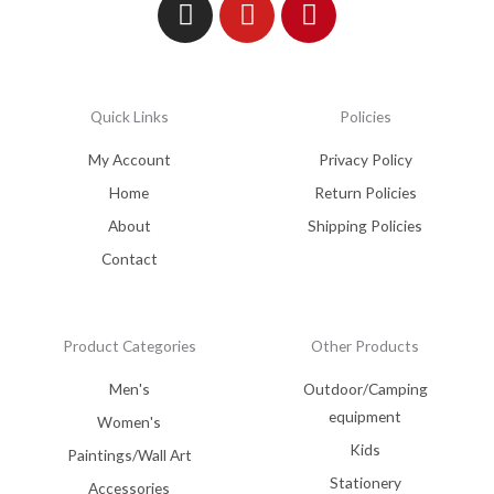
Quick Links
Policies
My Account
Privacy Policy
Home
Return Policies
About
Shipping Policies
Contact
Product Categories
Other Products
Men's
Outdoor/Camping
equipment
Women's
Kids
Paintings/Wall Art
Stationery
Accessories