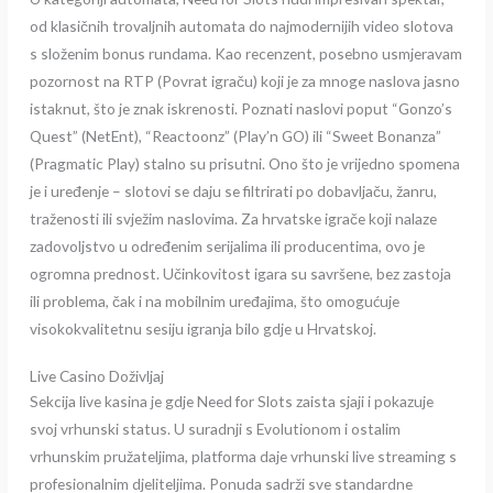
od klasičnih trovaljnih automata do najmodernijih video slotova
s složenim bonus rundama. Kao recenzent, posebno usmjeravam
pozornost na RTP (Povrat igraču) koji je za mnoge naslova jasno
istaknut, što je znak iskrenosti. Poznati naslovi poput “Gonzo’s
Quest” (NetEnt), “Reactoonz” (Play’n GO) ili “Sweet Bonanza”
(Pragmatic Play) stalno su prisutni. Ono što je vrijedno spomena
je i uređenje – slotovi se daju se filtrirati po dobavljaču, žanru,
traženosti ili svježim naslovima. Za hrvatske igrače koji nalaze
zadovoljstvo u određenim serijalima ili producentima, ovo je
ogromna prednost. Učinkovitost igara su savršene, bez zastoja
ili problema, čak i na mobilnim uređajima, što omogućuje
visokokvalitetnu sesiju igranja bilo gdje u Hrvatskoj.
Live Casino Doživljaj
Sekcija live kasina je gdje Need for Slots zaista sjaji i pokazuje
svoj vrhunski status. U suradnji s Evolutionom i ostalim
vrhunskim pružateljima, platforma daje vrhunski live streaming s
profesionalnim djeliteljima. Ponuda sadrži sve standardne