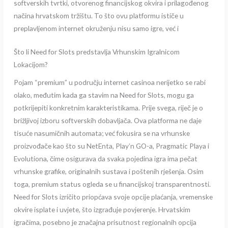
softverskih tvrtki, otvorenog financijskog okvira i prilagođenog
načina hrvatskom tržištu. To što ovu platformu ističe u
preplavljenom internet okruženju nisu samo igre, već i
Što li Need for Slots predstavlja Vrhunskim Igralnicom
Lokacijom?
Pojam “premium” u području internet casinoa nerijetko se rabi
olako, međutim kada ga stavim na Need for Slots, mogu ga
potkrijepiti konkretnim karakteristikama. Prije svega, riječ je o
brižljivoj izboru softverskih dobavljača. Ova platforma ne daje
tisuće nasumičnih automata; već fokusira se na vrhunske
proizvođače kao što su NetEnta, Play’n GO-a, Pragmatic Playa i
Evolutiona, čime osigurava da svaka pojedina igra ima pečat
vrhunske grafike, originalnih sustava i poštenih rješenja. Osim
toga, premium status ogleda se u financijskoj transparentnosti.
Need for Slots izričito priopćava svoje opcije plaćanja, vremenske
okvire isplate i uvjete, što izgrađuje povjerenje. Hrvatskim
igračima, posebno je značajna prisutnost regionalnih opcija