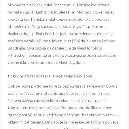
stolove za blackjack, rulet i baccarat, ali i brojne inovativne
formate poput “Lightning Roulette” ili “Monopoly Live”. Video
kvaliteta je vrhunska, s glatkom interakcijom koja oponaša
atmosferu fizičkog kasina. Za hrvatske igrače, prisutnost
dealerica koje pričaju hrvatski jezik na određenim stolovima je
značajan detalj koji unosi lokalni duh i čini da iskustvo intimno
ugodnijim. Ova pažnja na detalje čini da Need for Slots
vrhunskom opcijom za one koji pokušavaju pronaći autentično
casino iskustvo iz udobnosti vlastitog doma.
Pogodnosti za Hrvatske Igrače: Osim Bonusova
Dok se razne platforme bore za pažnju igrača agresivnim bonus
akcijama, Need for Slots pristupa ovoj temi na nježniji način.
Njihova pažnja nije na velikim volumenima, već na trajnim i
transparentnim promocijama. Ponuda dobrodošlice za nove
igrače postoji, ali su uvjeti jasno definirani, bez skrivenih zamki u
okladnim zahtjevima. Ono što je za mene kao analitičara od veće