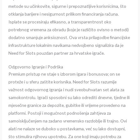
metode su učinkovite, sigurne i prepoznatljive korisnicima, što
otklanja barijere i nesigurnost prilikom financiranja računa.
Isplate se procesiraju efikasno, a transparentnost oko
potrebnog vremena za obradu (koje je različito ovisno o metodi)
dodatno smanjuje anksioznost. Ova vrsta prilagodbe financijske
infrastrukture lokalnim navikama nedvojbeno signalizira da je
Need for Slots pouzdan partner za hrvatske igrače.
Odgovorno Igranje i Podrška
Premium pristup ne staje s izborom igara i bonusova; on se
proteže i u sferu zaštite korisnika. Need for Slots razumije
važnost odgovornog igranja i nudi sveobuhvatan set alata za
samokontrolu. Igrači sposobni su lako odrediti dnevne, tjedne ili
mjesečne granice za depozite, gubitke ili vrijeme provedeno na
platformi. Postoji i mogućnost podnošenja zahtjeva za
samoisključenjem na zadano vremensko razdoblje ili trajno. Ovi
alati ne nalaze se duboko u postavkama, već su lako dostupni,
što stimulira njihovu upotrebu. Za one koji imaju potrebu za