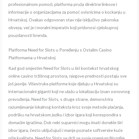
profesionalnom pomoći, platforma pruža direktne linkove i
informacije o organizacijama za pomoć ovisnicima o kockanju u
Hrvatskoj. Ovakav odgovoran stav nije isključivo zakonska
obveza, već je i moralni imperativ koji pridonosi cjelokupnoj
pouzdanosti brenda.
Platforma Need for Slots u Poređenju s Ostalim Casino
Platformama u Hrvatskoj
Kad god smjestim Need for Slots u širi kontekst hrvatskog
online casino tržišnog prostora, njegove prednosti postaju sve
još jasnije. Višestruke platforme koje djeluju u Hrvatskoj su
internacionalni giganti koji ne ulažu u lokalizaciju izvan osnovnog
prevođenja. Need for Slots, s druge strane, demonstrira
razumijevanje lokalnog konteksta kroz svoje metode plaćanja,
podršku na hrvatskom jeziku i izbor igara koji korespondira s
domaćim igračima. Dok neki suparnici mogu imati donekle širi
izbor igara, često uključujući i manje poznate softverske kuće
niže kvalitete, Need for Slots se drži se svoje premium filozofije.