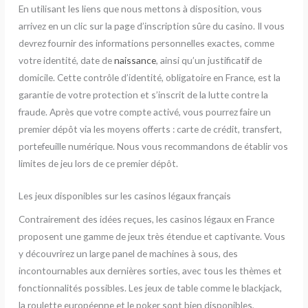
En utilisant les liens que nous mettons à disposition, vous
arrivez en un clic sur la page d’inscription sûre du casino. Il vous
devrez fournir des informations personnelles exactes, comme
votre identité, date de
naissance
, ainsi qu’un justificatif de
domicile. Cette contrôle d’identité, obligatoire en France, est la
garantie de votre protection et s’inscrit de la lutte contre la
fraude. Après que votre compte activé, vous pourrez faire un
premier dépôt via les moyens offerts : carte de crédit, transfert,
portefeuille numérique. Nous vous recommandons de établir vos
limites de jeu lors de ce premier dépôt.
Les jeux disponibles sur les casinos légaux français
Contrairement des idées reçues, les casinos légaux en France
proposent une gamme de jeux très étendue et captivante. Vous
y découvrirez un large panel de machines à sous, des
incontournables aux dernières sorties, avec tous les thèmes et
fonctionnalités possibles. Les jeux de table comme le blackjack,
la roulette européenne et le poker sont bien disponibles,