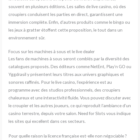
souvent en plusieurs éditions. Les salles de live casino, où des
croupiers conduisent les parties en direct, garantissent une
immersion complète. Enfin, d’autres produits comme le bingo ou
les jeux à gratter étoffent cette proposition, le tout dans un
environnement sûr.
Focus sur les machines à sous et le live dealer
Les fans de machines à sous seront comblés par la diversité des
catalogues proposés. Des éditeurs comme NetEnt, Play’n GO ou
Yggdrasil y présentent leurs titres aux univers graphiques et
sonores raffinés. Pour le live casino, l’expérience est au
programme avec des studios professionnels, des croupiers
chaleureux et une interactivité fluide. Vous pouvez discuter avec
le croupier et les autres joueurs, ce qui reproduit l’ambiance d’un
casino terrestre, depuis votre salon. Need for Slots vous indique
les sites qui excellent dans ces secteurs.
Pour quelle raison la licence française est-elle non négociable ?