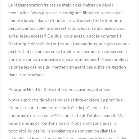
La réglementation française établit des limites de dépôt
mensuelles. Vous pouvez les configurer librement dans votre
compte joueur, dans la fourchette autorisée. Cette fonction,
perçue parfois comme une restriction, est un outil majeur pour
éviter le jeu excessif. De plus, vous avez un accès constant à
l’historique détaillé de toutes vos transactions, vos gains et vos
pertes. Cette transparence totale vous permet de conserver le
contrôle sur votre activité de jeu à tout moment. Need for Slots
valorise les casinos qui mettent en avant ces outils de gestion
dans leur interface.
Pourquoi Need for Slots retient vos casinos autorisés
Notre approche de sélection est stricte et claire. La première
étape est constamment de contrôler la présence et la
conformité de la licence ANJ sur le site de l’établissement. Mais
nous ne nous contentons pas là. Nous analysons aussi la
notoriété du casino, la excellence de son service clientèle,
joignable en français et rapide. Nous examinons la diversité des