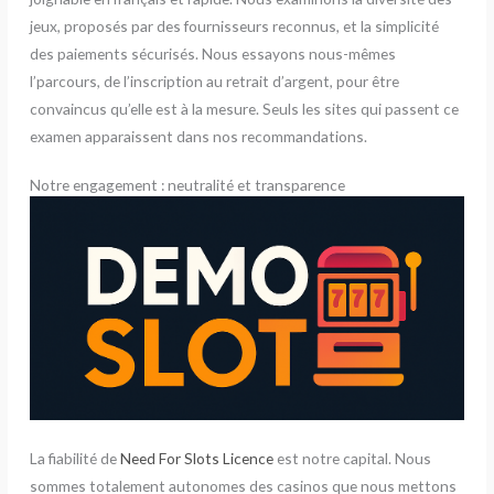
jeux, proposés par des fournisseurs reconnus, et la simplicité
des paiements sécurisés. Nous essayons nous-mêmes
l’parcours, de l’inscription au retrait d’argent, pour être
convaincus qu’elle est à la mesure. Seuls les sites qui passent ce
examen apparaissent dans nos recommandations.
Notre engagement : neutralité et transparence
La fiabilité de
Need For Slots Licence
est notre capital. Nous
sommes totalement autonomes des casinos que nous mettons