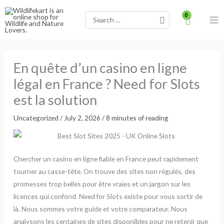
Skip
Search
to
for:
content
En quête d’un casino en ligne
légal en France ? Need for Slots
est la solution
Uncategorized
/
July 2, 2026
/
8 minutes of reading
Chercher un casino en ligne fiable en France peut rapidement
tourner au casse-tête. On trouve des sites non régulés, des
promesses trop belles pour être vraies et un jargon sur les
licences qui confond. Need for Slots existe pour vous sortir de
là. Nous sommes votre guide et votre comparateur. Nous
analysons les centaines de sites disponibles pour ne retenir que