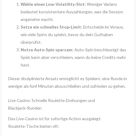
Wähle einen Low‑Volatility‑Slot:
Weniger Varianz
bedeutet konsistentere Auszahlungen, was die Session
angenehm macht.
Setze ein schnelles Stop‑Limit:
Entscheide im Voraus,
wie viele Spins du spielst, bevor du dein Guthaben
überprüfst.
Nutze Auto‑Spin sparsam:
Auto‑Spin beschleunigt das
Spiel, kann aber verschleiern, wann du keine Credits mehr
hast.
Dieser disziplinierte Ansatz ermöglicht es Spielern, eine Runde in
weniger als fünf Minuten abzuschließen und zufrieden zu gehen.
Live‑Casino: Schnelle Roulette‑Drehungen und
Blackjack‑Runden
Das Live‑Casino ist für sofortige Action ausgelegt.
Roulette‑Tische bieten oft: