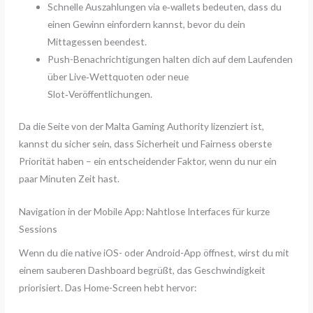
Schnelle Auszahlungen via e‑wallets bedeuten, dass du
einen Gewinn einfordern kannst, bevor du dein
Mittagessen beendest.
Push-Benachrichtigungen halten dich auf dem Laufenden
über Live‑Wettquoten oder neue
Slot‑Veröffentlichungen.
Da die Seite von der Malta Gaming Authority lizenziert ist,
kannst du sicher sein, dass Sicherheit und Fairness oberste
Priorität haben – ein entscheidender Faktor, wenn du nur ein
paar Minuten Zeit hast.
Navigation in der Mobile App: Nahtlose Interfaces für kurze
Sessions
Wenn du die native iOS- oder Android-App öffnest, wirst du mit
einem sauberen Dashboard begrüßt, das Geschwindigkeit
priorisiert. Das Home-Screen hebt hervor: