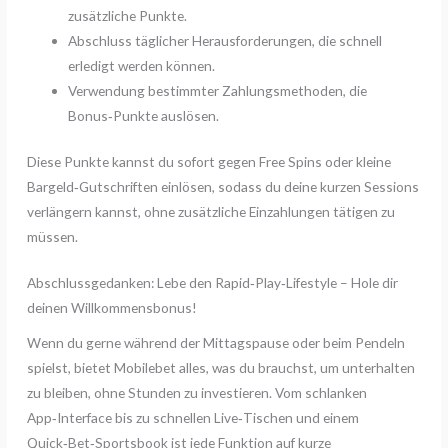
zusätzliche Punkte.
Abschluss täglicher Herausforderungen, die schnell
erledigt werden können.
Verwendung bestimmter Zahlungsmethoden, die
Bonus‑Punkte auslösen.
Diese Punkte kannst du sofort gegen Free Spins oder kleine
Bargeld‑Gutschriften einlösen, sodass du deine kurzen Sessions
verlängern kannst, ohne zusätzliche Einzahlungen tätigen zu
müssen.
Abschlussgedanken: Lebe den Rapid‑Play‑Lifestyle – Hole dir
deinen Willkommensbonus!
Wenn du gerne während der Mittagspause oder beim Pendeln
spielst, bietet Mobilebet alles, was du brauchst, um unterhalten
zu bleiben, ohne Stunden zu investieren. Vom schlanken
App‑Interface bis zu schnellen Live‑Tischen und einem
Quick‑Bet‑Sportsbook ist jede Funktion auf kurze