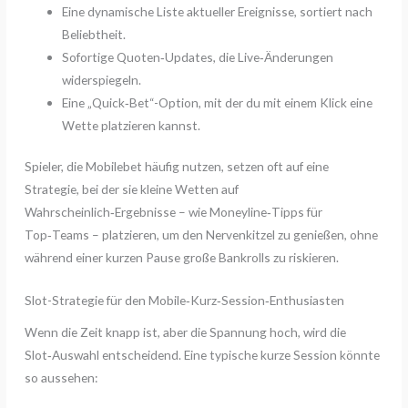
Eine dynamische Liste aktueller Ereignisse, sortiert nach
Beliebtheit.
Sofortige Quoten‑Updates, die Live‑Änderungen
widerspiegeln.
Eine „Quick‑Bet“-Option, mit der du mit einem Klick eine
Wette platzieren kannst.
Spieler, die Mobilebet häufig nutzen, setzen oft auf eine
Strategie, bei der sie kleine Wetten auf
Wahrscheinlich‑Ergebnisse – wie Moneyline‑Tipps für
Top‑Teams – platzieren, um den Nervenkitzel zu genießen, ohne
während einer kurzen Pause große Bankrolls zu riskieren.
Slot-Strategie für den Mobile‑Kurz‑Session‑Enthusiasten
Wenn die Zeit knapp ist, aber die Spannung hoch, wird die
Slot‑Auswahl entscheidend. Eine typische kurze Session könnte
so aussehen: