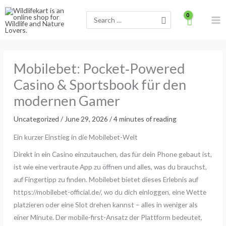
Skip
Search
to
for:
content
Mobilebet: Pocket‑Powered
Casino & Sportsbook für den
modernen Gamer
Uncategorized
/
June 29, 2026
/
4 minutes of reading
Ein kurzer Einstieg in die Mobilebet-Welt
Direkt in ein Casino einzutauchen, das für dein Phone gebaut ist,
ist wie eine vertraute App zu öffnen und alles, was du brauchst,
auf Fingertipp zu finden. Mobilebet bietet dieses Erlebnis auf
https://mobilebet-official.de/, wo du dich einloggen, eine Wette
platzieren oder eine Slot drehen kannst – alles in weniger als
einer Minute. Der mobile-first-Ansatz der Plattform bedeutet,