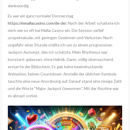
denkwürdig
Es war ein ganz normaler Donnerstag
https://mmafiacasino.com/de-de/
. Nach der Arbeit schaltete ich
mich wie so oft bei Mafia Casino ein. Die Session verlief
unspektakulär, mit geringen Gewinnen und Verlusten. Nach
ungefähr einer Stunde stellte ich um zu einem progressiven
Jackpot-Automat, den ich schätzte. Mein Rhythmus war
konstant: gelassen, ohne Hektik. Dann, völlig überraschend,
erstarrte der Bildschirm. Es gab keine beeindruckende
Animation, keinen Countdown. Anstelle der üblichen Symbole
tauchte eine neue Anordnung auf. Darauf stand eine riesige Zahl
und die Worte “Major Jackpot Gewonnen”. Mit der Routine war
es abrupt vorbei.