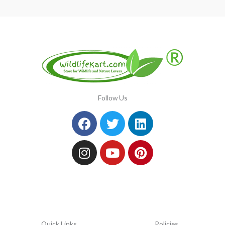
Follow Us
Facebook
Instagram
Twitter
Youtube
Linkedin
Pinterest
Quick Links
Policies