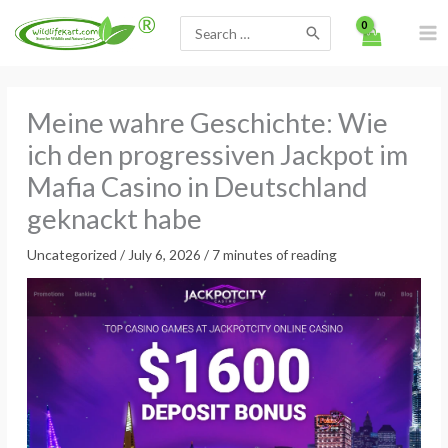
Skip
Search
to
for:
content
Meine wahre Geschichte: Wie
ich den progressiven Jackpot im
Mafia Casino in Deutschland
geknackt habe
Uncategorized
/
July 6, 2026
/
7 minutes of reading