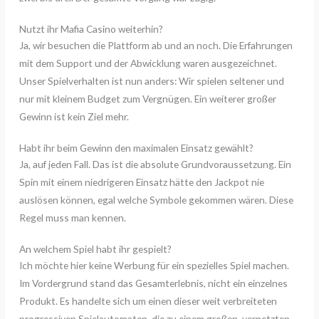
Nutzt ihr Mafia Casino weiterhin?
Ja, wir besuchen die Plattform ab und an noch. Die Erfahrungen
mit dem Support und der Abwicklung waren ausgezeichnet.
Unser Spielverhalten ist nun anders: Wir spielen seltener und
nur mit kleinem Budget zum Vergnügen. Ein weiterer großer
Gewinn ist kein Ziel mehr.
Habt ihr beim Gewinn den maximalen Einsatz gewählt?
Ja, auf jeden Fall. Das ist die absolute Grundvoraussetzung. Ein
Spin mit einem niedrigeren Einsatz hätte den Jackpot nie
auslösen können, egal welche Symbole gekommen wären. Diese
Regel muss man kennen.
An welchem Spiel habt ihr gespielt?
Ich möchte hier keine Werbung für ein spezielles Spiel machen.
Im Vordergrund stand das Gesamterlebnis, nicht ein einzelnes
Produkt. Es handelte sich um einen dieser weit verbreiteten
progressiven Spielautomaten, die zu einem großen, vernetzten