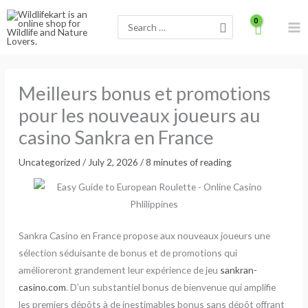
Skip
Search
to
for:
content
Meilleurs bonus et promotions
pour les nouveaux joueurs au
casino Sankra en France
Uncategorized
/
July 2, 2026
/
8 minutes of reading
Sankra Casino en France propose aux nouveaux joueurs une
sélection séduisante de bonus et de promotions qui
amélioreront grandement leur expérience de jeu
sankran-
casino.com
. D’un substantiel bonus de bienvenue qui amplifie
les premiers dépôts à de inestimables bonus sans dépôt offrant