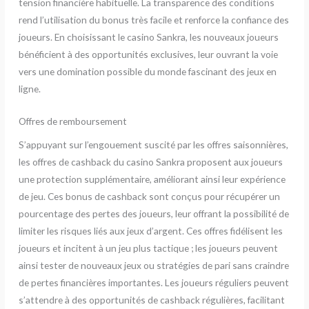
tension financière habituelle. La transparence des conditions
rend l’utilisation du bonus très facile et renforce la confiance des
joueurs. En choisissant le casino Sankra, les nouveaux joueurs
bénéficient à des opportunités exclusives, leur ouvrant la voie
vers une domination possible du monde fascinant des jeux en
ligne.
Offres de remboursement
S’appuyant sur l’engouement suscité par les offres saisonnières,
les offres de cashback du casino Sankra proposent aux joueurs
une protection supplémentaire, améliorant ainsi leur expérience
de jeu. Ces bonus de cashback sont conçus pour récupérer un
pourcentage des pertes des joueurs, leur offrant la possibilité de
limiter les risques liés aux jeux d’argent. Ces offres fidélisent les
joueurs et incitent à un jeu plus tactique ; les joueurs peuvent
ainsi tester de nouveaux jeux ou stratégies de pari sans craindre
de pertes financières importantes. Les joueurs réguliers peuvent
s’attendre à des opportunités de cashback régulières, facilitant