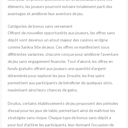
éléments, les joueurs pourront extraire totalement parti des
avantages et améliorer leur aventure de jeu.
Catégories de bonus sans versement
Offrant de nouvelles opportunités aux joueurs, les offres sans
dépôt sont devenus un atout majeur des casinos en ligne
comme Sankra Site de jeux. Ces offres se manifestent sous
différentes variantes, chacune conçue pour améliorer l’aventure
de jeu sans engagement financier. Tout d’abord, les offres en
fonds gratuits offrent aux joueurs une quantité d’argent
déterminée pour explorer les jeux. Ensuite, les free spins
permettent aux participants de bénéficier de quelques slots,
maximisant ainsi leurs chances de gains.
De plus, certains établissements de jeu proposent des périodes
d’essai pour les jeux de table, permettant ainsi de maîtriser les
stratégies sans risque. Chaque type de bonus sans dépôt a
pour but d’attirer les participants, leur donnant l’occasion de