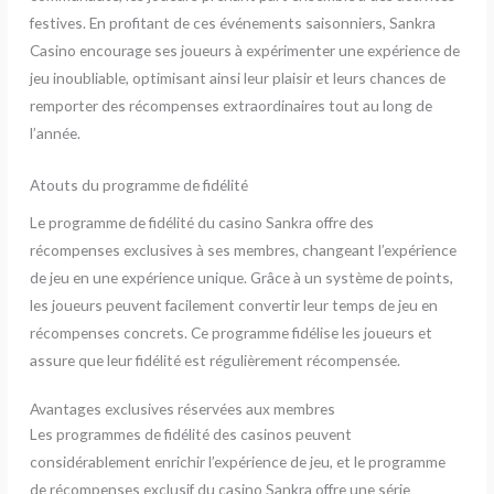
festives. En profitant de ces événements saisonniers, Sankra
Casino encourage ses joueurs à expérimenter une expérience de
jeu inoubliable, optimisant ainsi leur plaisir et leurs chances de
remporter des récompenses extraordinaires tout au long de
l’année.
Atouts du programme de fidélité
Le programme de fidélité du casino Sankra offre des
récompenses exclusives à ses membres, changeant l’expérience
de jeu en une expérience unique. Grâce à un système de points,
les joueurs peuvent facilement convertir leur temps de jeu en
récompenses concrets. Ce programme fidélise les joueurs et
assure que leur fidélité est régulièrement récompensée.
Avantages exclusives réservées aux membres
Les programmes de fidélité des casinos peuvent
considérablement enrichir l’expérience de jeu, et le programme
de récompenses exclusif du casino Sankra offre une série