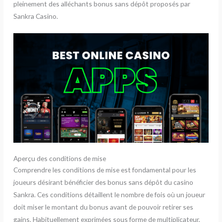
pleinement des alléchants bonus sans dépôt proposés par
Sankra Casino.
Aperçu des conditions de mise
Comprendre les conditions de mise est fondamental pour les
joueurs désirant bénéficier des bonus sans dépôt du casino
Sankra. Ces conditions détaillent le nombre de fois où un joueur
doit miser le montant du bonus avant de pouvoir retirer ses
gains. Habituellement exprimées sous forme de multiplicateur,