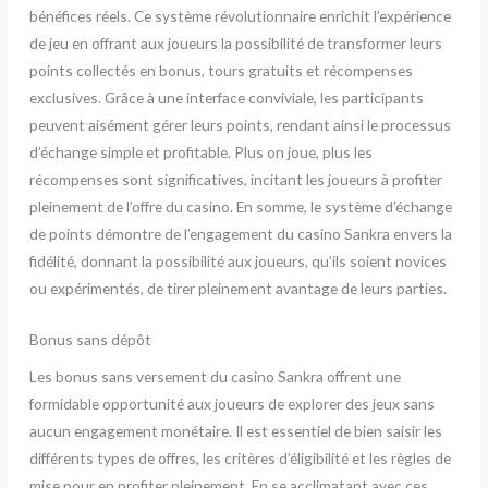
bénéfices réels. Ce système révolutionnaire enrichit l’expérience
de jeu en offrant aux joueurs la possibilité de transformer leurs
points collectés en bonus, tours gratuits et récompenses
exclusives. Grâce à une interface conviviale, les participants
peuvent aisément gérer leurs points, rendant ainsi le processus
d’échange simple et profitable. Plus on joue, plus les
récompenses sont significatives, incitant les joueurs à profiter
pleinement de l’offre du casino. En somme, le système d’échange
de points démontre de l’engagement du casino Sankra envers la
fidélité, donnant la possibilité aux joueurs, qu’ils soient novices
ou expérimentés, de tirer pleinement avantage de leurs parties.
Bonus sans dépôt
Les bonus sans versement du casino Sankra offrent une
formidable opportunité aux joueurs de explorer des jeux sans
aucun engagement monétaire. Il est essentiel de bien saisir les
différents types de offres, les critères d’éligibilité et les règles de
mise pour en profiter pleinement. En se acclimatant avec ces