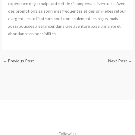
expérience de jeu palpitante et de récompenses éventuels. Avec
des promotions saisonnières fréquentes et des privilèges retour
d’argent, les utilisateurs sont non seulement les reçus, mais
aussi poussés à se lancer dans une aventure passionnante et
abondante en possibilités.
←
Previous Post
Next Post
→
Follow Us