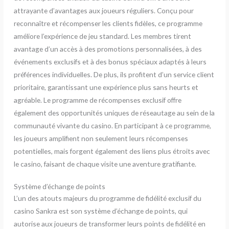
attrayante d’avantages aux joueurs réguliers. Conçu pour
reconnaître et récompenser les clients fidèles, ce programme
améliore l’expérience de jeu standard. Les membres tirent
avantage d’un accès à des promotions personnalisées, à des
événements exclusifs et à des bonus spéciaux adaptés à leurs
préférences individuelles. De plus, ils profitent d’un service client
prioritaire, garantissant une expérience plus sans heurts et
agréable. Le programme de récompenses exclusif offre
également des opportunités uniques de réseautage au sein de la
communauté vivante du casino. En participant à ce programme,
les joueurs amplifient non seulement leurs récompenses
potentielles, mais forgent également des liens plus étroits avec
le casino, faisant de chaque visite une aventure gratifiante.
Système d’échange de points
L’un des atouts majeurs du programme de fidélité exclusif du
casino Sankra est son système d’échange de points, qui
autorise aux joueurs de transformer leurs points de fidélité en