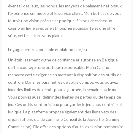
éventail des jeux, les bonus, les moyens de paiement nationaux,
l’expérience sur mobile et le service client. Mon but est de vous
fournir une vision précise et pratique. Si vous cherchez un
casino en ligne avec une atmosphère puissante et une offre
sûre, cette lecture vous plaira.
Engagement responsable et plafonds de jeu
Un établissement digne de confiance et autorisé en Belgique
doit encourager une pratique responsable. Mafia Casino
respecte cette exigence en mettant à disposition des outils de
contrôle. Dans les paramètres de votre compte, vous pouvez
fixer des limites de dépôt pour la journée, la semaine ou le mois.
Vous pouvez aussi définir des limites de pertes ou de temps de
jeu. Ces outils sont précieux pour garder le jeu sous contrôle et
ludique. La plateforme propose également des liens vers des
organisations d’aide comme le Conseil de la Jeuvertie (Gaming
Commission). Elle offre des options d’auto-exclusion temporaire