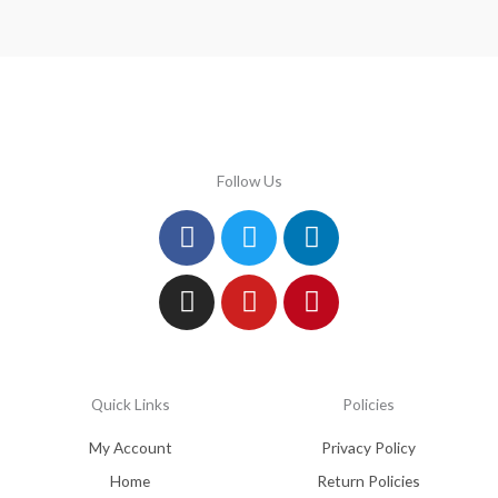
Follow Us
Facebook
Instagram
Twitter
Youtube
Linkedin
Pinterest
Quick Links
Policies
My Account
Privacy Policy
Home
Return Policies