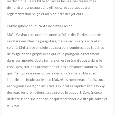
ou définitive. La visibilité et l’accès facile à ces ressources
démontrent une approche éthique, respectueuse à la
réglementation belge et au bien-être des joueurs.
L’atmosphère envoûtante de Mafia Casino
Mafia Casino crée une ambiance spéciale dès l’arrivée. Le thème
se réfère des films de gangsters, mais avec un style actuel et
soigné. L’interface emploie des couleurs sombres, des touches
de rouge et des graphismes qui vous plongent directement
dans son monde. Cette immersion est présente aussi dans le
choix des jeux, des promotions et des ambiances sonores. Ce
qui m’a impressionné, outre le design, c’est la facilité avec
laquelle on circule sur le site. Malgré les nombreux détails, tout
est organisé de façon intuitive. On localise rapidement le lobby
des jeux, les promotions, la caisse ou le support. L’expérience
utilisateur est une priorité, ce qui rend chaque visite plaisante et
efficace.