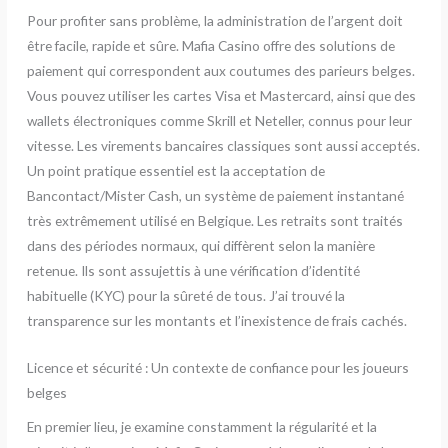
Pour profiter sans problème, la administration de l’argent doit
être facile, rapide et sûre. Mafia Casino offre des solutions de
paiement qui correspondent aux coutumes des parieurs belges.
Vous pouvez utiliser les cartes Visa et Mastercard, ainsi que des
wallets électroniques comme Skrill et Neteller, connus pour leur
vitesse. Les virements bancaires classiques sont aussi acceptés.
Un point pratique essentiel est la acceptation de
Bancontact/Mister Cash, un système de paiement instantané
très extrêmement utilisé en Belgique. Les retraits sont traités
dans des périodes normaux, qui diffèrent selon la manière
retenue. Ils sont assujettis à une vérification d’identité
habituelle (KYC) pour la sûreté de tous. J’ai trouvé la
transparence sur les montants et l’inexistence de frais cachés.
Licence et sécurité : Un contexte de confiance pour les joueurs
belges
En premier lieu, je examine constamment la régularité et la