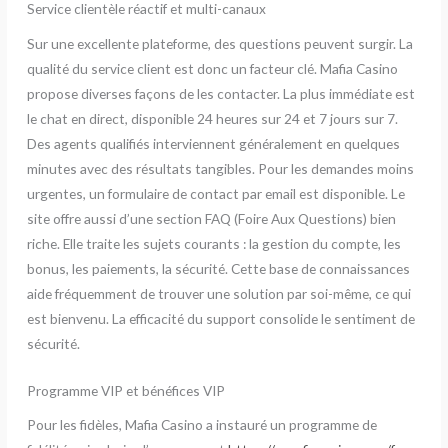
Service clientèle réactif et multi-canaux
Sur une excellente plateforme, des questions peuvent surgir. La
qualité du service client est donc un facteur clé. Mafia Casino
propose diverses façons de les contacter. La plus immédiate est
le chat en direct, disponible 24 heures sur 24 et 7 jours sur 7.
Des agents qualifiés interviennent généralement en quelques
minutes avec des résultats tangibles. Pour les demandes moins
urgentes, un formulaire de contact par email est disponible. Le
site offre aussi d’une section FAQ (Foire Aux Questions) bien
riche. Elle traite les sujets courants : la gestion du compte, les
bonus, les paiements, la sécurité. Cette base de connaissances
aide fréquemment de trouver une solution par soi-même, ce qui
est bienvenu. La efficacité du support consolide le sentiment de
sécurité.
Programme VIP et bénéfices VIP
Pour les fidèles, Mafia Casino a instauré un programme de