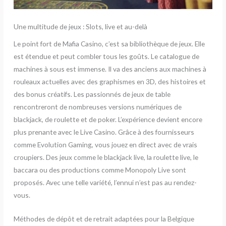
Une multitude de jeux : Slots, live et au-delà
Le point fort de Mafia Casino, c’est sa bibliothèque de jeux. Elle
est étendue et peut combler tous les goûts. Le catalogue de
machines à sous est immense. Il va des anciens aux machines à
rouleaux actuelles avec des graphismes en 3D, des histoires et
des bonus créatifs. Les passionnés de jeux de table
rencontreront de nombreuses versions numériques de
blackjack, de roulette et de poker. L’expérience devient encore
plus prenante avec le Live Casino. Grâce à des fournisseurs
comme Evolution Gaming, vous jouez en direct avec de vrais
croupiers. Des jeux comme le blackjack live, la roulette live, le
baccara ou des productions comme Monopoly Live sont
proposés. Avec une telle variété, l’ennui n’est pas au rendez-
vous.
Méthodes de dépôt et de retrait adaptées pour la Belgique