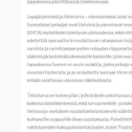
lupauksensa päivittäisessä toiminnassaan.
Lupajärjestelmä ja tietoturva – olennaisimmat asiat su
Suomalaiset pelaajat ovat tietoisia ja panostavat enne
(EMTA) myöntämän toimiluvan alaisuudessa, mikä viitta
edellyttää operaattorin noudattavan rahanpesun torju
varoista ja varmistamaan pelien reiluuden riippumatt
sääntelyjärjestelmää ulkomaisille kasinoille, joten e
tapauksessa lisenssi on avoin asiakirja, jonka pelaaja
sivuston footerista, ja se on kytketty suoraan Viron sä
mitään salattavaa valvonnan näkökulmasta.
Tietoturva on toinen pilari, jolle brändin uskottavuu
kaikessa dataliikenteessä, mikä turvaa henkilö- ja ma
tietosuoja-asetuksen noudattamista koskeviin sääntöihi
kolmansille osapuolille ilman suostumusta. Palvelininfr
vakiintuneiden maksupalveluntarjoajien, kuten Trustlyn