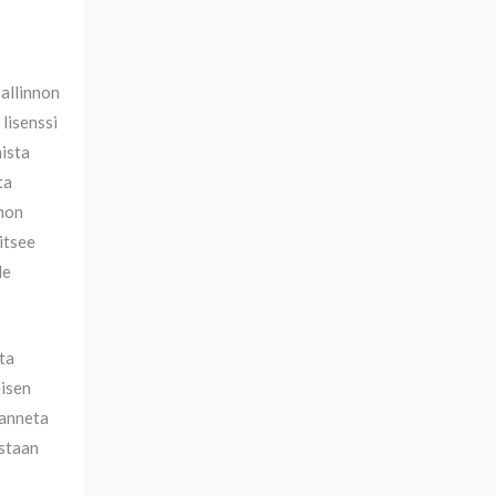
hallinnon
lisenssi
ista
ta
inon
itsee
le
ta
eisen
 anneta
astaan