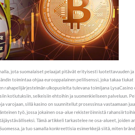
la, jota suomalaiset pelaajat pitävät erityisesti luotettavuuden ja
rändin toimintaa ohjaa eurooppalainen pelilisenssi, joka takaa tiukat
en rahapelijärjestelmän ulkopuolelta tulevana toimijana LysaCasino
n kotiutuksiin, selkeisiin ehtoihin ja suomenkieliseen palveluun. Pe
oja varojaan, sillä kasino on suunnitellut prosessinsa vastaamaan juu
nteinen työ, jossa jokainen osa-alue rekisteröinnistä rahansiirtoihi
äjäystävälliseksi. Tämä artikkeli tarkastelee ne osa-alueet, joiden a
omessa, ja tuo samalla konkreettisia esimerkkejä siitä, miten bränd