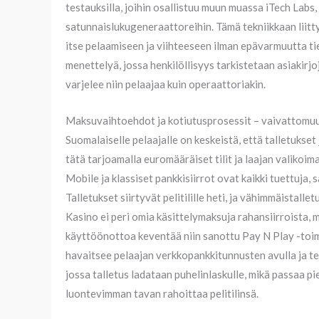
testauksilla, joihin osallistuu muun muassa iTech Labs
satunnaislukugeneraattoreihin. Tämä tekniikkaan liitt
itse pelaamiseen ja viihteeseen ilman epävarmuutta ti
menettelyä, jossa henkilöllisyys tarkistetaan asiakirj
varjelee niin pelaajaa kuin operaattoriakin.
Maksuvaihtoehdot ja kotiutusprosessit – vaivattomuu
Suomalaiselle pelaajalle on keskeistä, että talletukse
tätä tarjoamalla euromääräiset tilit ja laajan valikoim
Mobile ja klassiset pankkisiirrot ovat kaikki tuettuja, s
Talletukset siirtyvät pelitilille heti, ja vähimmäistall
Kasino ei peri omia käsittelymaksuja rahansiirroista, 
käyttöönottoa keventää niin sanottu Pay N Play -toimin
havaitsee pelaajan verkkopankkitunnusten avulla ja te
jossa talletus ladataan puhelinlaskulle, mikä passaa pi
luontevimman tavan rahoittaa pelitilinsä.