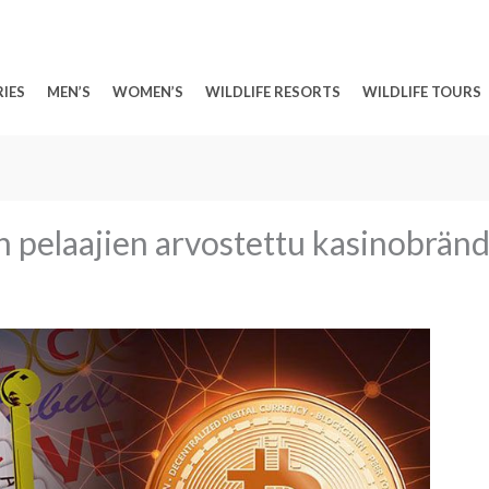
IES
MEN’S
WOMEN’S
WILDLIFE RESORTS
WILDLIFE TOURS
 pelaajien arvostettu kasinobränd