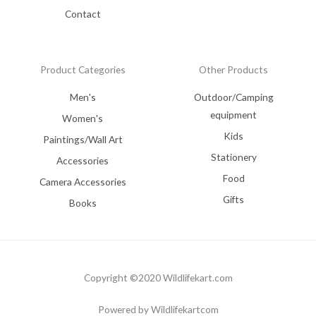
Contact
Product Categories
Other Products
Men's
Outdoor/Camping
equipment
Women's
Kids
Paintings/Wall Art
Stationery
Accessories
Food
Camera Accessories
Gifts
Books
Copyright ©2020 Wildlifekart.com
Powered by Wildlifekartcom