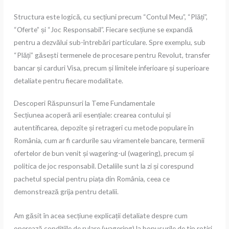
Structura este logică, cu secțiuni precum “Contul Meu”, “Plăți”,
“Oferte” și “Joc Responsabil”. Fiecare secțiune se expandă
pentru a dezvălui sub-întrebări particulare. Spre exemplu, sub
“Plăți” găsești termenele de procesare pentru Revolut, transfer
bancar și carduri Visa, precum și limitele inferioare și superioare
detaliate pentru fiecare modalitate.
Descoperi Răspunsuri la Teme Fundamentale
Secțiunea acoperă arii esențiale: crearea contului și
autentificarea, depozite și retrageri cu metode populare în
România, cum ar fi cardurile sau viramentele bancare, termenii
ofertelor de bun venit și wagering-ul (wagering), precum și
politica de joc responsabil. Detaliile sunt la zi și corespund
pachetul special pentru piața din România, ceea ce
demonstrează grija pentru detalii.
Am găsit în acea secțiune explicații detaliate despre cum
operează condițiile de rulare (wagering) la bonusurile de tip rotiri