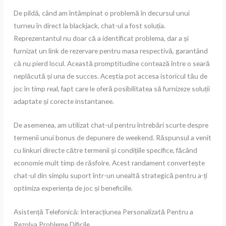
De pildă, când am întâmpinat o problemă în decursul unui
turneu în direct la blackjack, chat-ul a fost soluția.
Reprezentantul nu doar că a identificat problema, dar a și
furnizat un link de rezervare pentru masa respectivă, garantând
că nu pierd locul. Această promptitudine contează între o seară
neplăcută și una de succes. Aceștia pot accesa istoricul tău de
joc în timp real, fapt care le oferă posibilitatea să furnizeze soluții
adaptate și corecte instantanee.
De asemenea, am utilizat chat-ul pentru întrebări scurte despre
termenii unui bonus de depunere de weekend. Răspunsul a venit
cu linkuri directe către termenii și condițiile specifice, făcând
economie mult timp de răsfoire. Acest randament convertește
chat-ul din simplu suport într-un unealtă strategică pentru a-ți
optimiza experiența de joc și beneficiile.
Asistență Telefonică: Interacțiunea Personalizată Pentru a
Rezolva Probleme Dificile