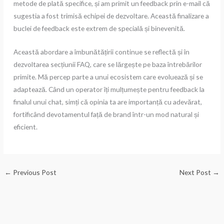
metode de plată specifice, și am primit un feedback prin e-mail că
sugestia a fost trimisă echipei de dezvoltare. Această finalizare a
buclei de feedback este extrem de specială și binevenită.
Această abordare a îmbunătățirii continue se reflectă și în
dezvoltarea secțiunii FAQ, care se lărgește pe baza întrebărilor
primite. Mă percep parte a unui ecosistem care evoluează și se
adaptează. Când un operator îți mulțumește pentru feedback la
finalul unui chat, simți că opinia ta are importanță cu adevărat,
fortificând devotamentul față de brand într-un mod natural și
eficient.
←
Previous Post
Next Post
→