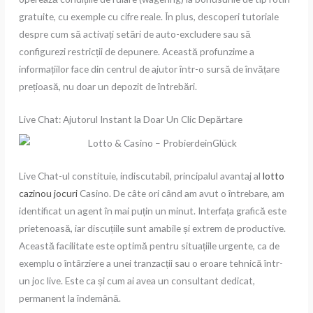
gratuite, cu exemple cu cifre reale. În plus, descoperi tutoriale
despre cum să activați setări de auto-excludere sau să
configurezi restricții de depunere. Această profunzime a
informațiilor face din centrul de ajutor într-o sursă de învățare
prețioasă, nu doar un depozit de întrebări.
Live Chat: Ajutorul Instant la Doar Un Clic Depărtare
Live Chat-ul constituie, indiscutabil, principalul avantaj al
lotto
cazinou jocuri
Casino. De câte ori când am avut o întrebare, am
identificat un agent în mai puțin un minut. Interfața grafică este
prietenoasă, iar discuțiile sunt amabile și extrem de productive.
Această facilitate este optimă pentru situațiile urgente, ca de
exemplu o întârziere a unei tranzacții sau o eroare tehnică într-
un joc live. Este ca și cum ai avea un consultant dedicat,
permanent la îndemână.