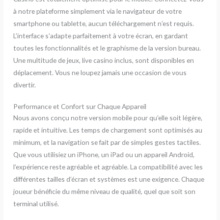
à notre plateforme simplement via le navigateur de votre
smartphone ou tablette, aucun téléchargement n’est requis.
L’interface s’adapte parfaitement à votre écran, en gardant
toutes les fonctionnalités et le graphisme de la version bureau.
Une multitude de jeux, live casino inclus, sont disponibles en
déplacement. Vous ne loupez jamais une occasion de vous
divertir.
Performance et Confort sur Chaque Appareil
Nous avons conçu notre version mobile pour qu’elle soit légère,
rapide et intuitive. Les temps de chargement sont optimisés au
minimum, et la navigation se fait par de simples gestes tactiles.
Que vous utilisiez un iPhone, un iPad ou un appareil Android,
l’expérience reste agréable et agréable. La compatibilité avec les
différentes tailles d’écran et systèmes est une exigence. Chaque
joueur bénéficie du même niveau de qualité, quel que soit son
terminal utilisé.