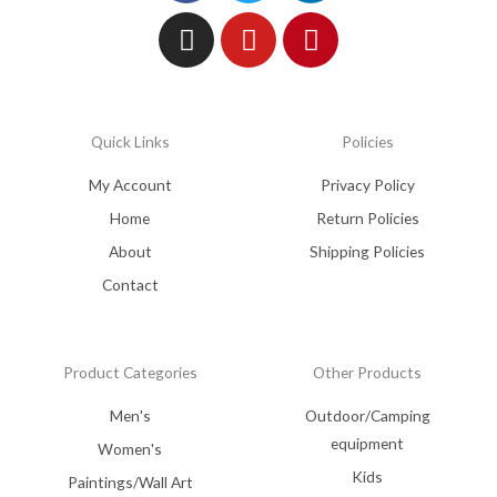
Quick Links
Policies
My Account
Privacy Policy
Home
Return Policies
About
Shipping Policies
Contact
Product Categories
Other Products
Men's
Outdoor/Camping
equipment
Women's
Kids
Paintings/Wall Art