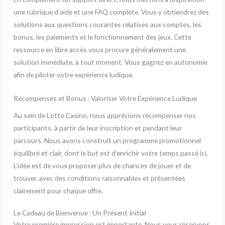
une rubrique d’aide et une FAQ complète. Vous y obtiendrez des
solutions aux questions courantes relatives aux comptes, les
bonus, les paiements et le fonctionnement des jeux. Cette
ressource en libre accès vous procure généralement une
solution immédiate, à tout moment. Vous gagnez en autonomie
afin de piloter votre expérience ludique.
Récompenses et Bonus : Valoriser Votre Expérience Ludique
Au sein de Lotto Casino, nous apprécions récompenser nos
participants, à partir de leur inscription et pendant leur
parcours. Nous avons construit un programme promotionnel
équilibré et clair, dont le but est d’enrichir votre temps passé ici.
L’idée est de vous proposer plus de chances de jouer et de
trouver, avec des conditions raisonnables et présentées
clairement pour chaque offre.
Le Cadeau de Bienvenue : Un Présent Initial
Votre première impression est importante. Nous vous réservons