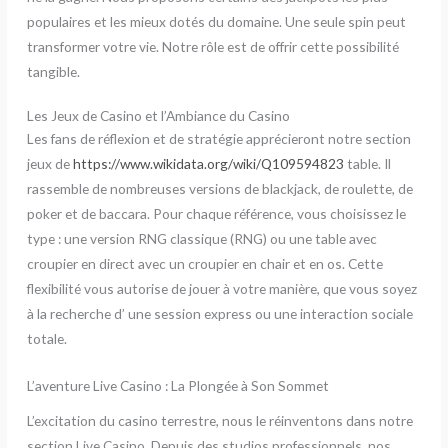
populaires et les mieux dotés du domaine. Une seule spin peut
transformer votre vie. Notre rôle est de offrir cette possibilité
tangible.
Les Jeux de Casino et l’Ambiance du Casino
Les fans de réflexion et de stratégie apprécieront notre section
jeux de
https://www.wikidata.org/wiki/Q109594823
table. Il
rassemble de nombreuses versions de blackjack, de roulette, de
poker et de baccara. Pour chaque référence, vous choisissez le
type : une version RNG classique (RNG) ou une table avec
croupier en direct avec un croupier en chair et en os. Cette
flexibilité vous autorise de jouer à votre manière, que vous soyez
à la recherche d’ une session express ou une interaction sociale
totale.
L’aventure Live Casino : La Plongée à Son Sommet
L’excitation du casino terrestre, nous le réinventons dans notre
section Live Casino. Depuis des studios professionnels, nos