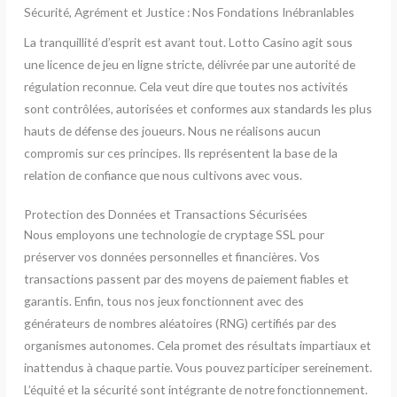
Sécurité, Agrément et Justice : Nos Fondations Inébranlables
La tranquillité d’esprit est avant tout. Lotto Casino agit sous
une licence de jeu en ligne stricte, délivrée par une autorité de
régulation reconnue. Cela veut dire que toutes nos activités
sont contrôlées, autorisées et conformes aux standards les plus
hauts de défense des joueurs. Nous ne réalisons aucun
compromis sur ces principes. Ils représentent la base de la
relation de confiance que nous cultivons avec vous.
Protection des Données et Transactions Sécurisées
Nous employons une technologie de cryptage SSL pour
préserver vos données personnelles et financières. Vos
transactions passent par des moyens de paiement fiables et
garantis. Enfin, tous nos jeux fonctionnent avec des
générateurs de nombres aléatoires (RNG) certifiés par des
organismes autonomes. Cela promet des résultats impartiaux et
inattendus à chaque partie. Vous pouvez participer sereinement.
L’équité et la sécurité sont intégrante de notre fonctionnement.