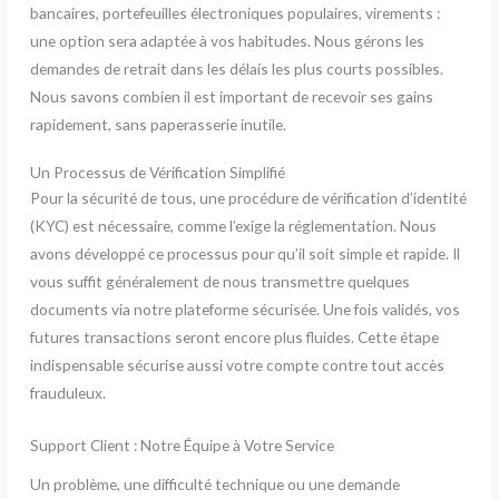
bancaires, portefeuilles électroniques populaires, virements :
une option sera adaptée à vos habitudes. Nous gérons les
demandes de retrait dans les délais les plus courts possibles.
Nous savons combien il est important de recevoir ses gains
rapidement, sans paperasserie inutile.
Un Processus de Vérification Simplifié
Pour la sécurité de tous, une procédure de vérification d’identité
(KYC) est nécessaire, comme l’exige la réglementation. Nous
avons développé ce processus pour qu’il soit simple et rapide. Il
vous suffit généralement de nous transmettre quelques
documents via notre plateforme sécurisée. Une fois validés, vos
futures transactions seront encore plus fluides. Cette étape
indispensable sécurise aussi votre compte contre tout accès
frauduleux.
Support Client : Notre Équipe à Votre Service
Un problème, une difficulté technique ou une demande