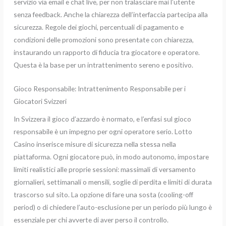
servizio via email e chat live, per non tralasciare mai l’utente
senza feedback. Anche la chiarezza dell’interfaccia partecipa alla
sicurezza. Regole dei giochi, percentuali di pagamento e
condizioni delle promozioni sono presentate con chiarezza,
instaurando un rapporto di fiducia tra giocatore e operatore.
Questa è la base per un intrattenimento sereno e positivo.
Gioco Responsabile: Intrattenimento Responsabile per i
Giocatori Svizzeri
In Svizzera il gioco d’azzardo è normato, e l’enfasi sul gioco
responsabile è un impegno per ogni operatore serio. Lotto
Casino inserisce misure di sicurezza nella stessa nella
piattaforma. Ogni giocatore può, in modo autonomo, impostare
limiti realistici alle proprie sessioni: massimali di versamento
giornalieri, settimanali o mensili, soglie di perdita e limiti di durata
trascorso sul sito. La opzione di fare una sosta (cooling-off
period) o di chiedere l’auto-esclusione per un periodo più lungo è
essenziale per chi avverte di aver perso il controllo.