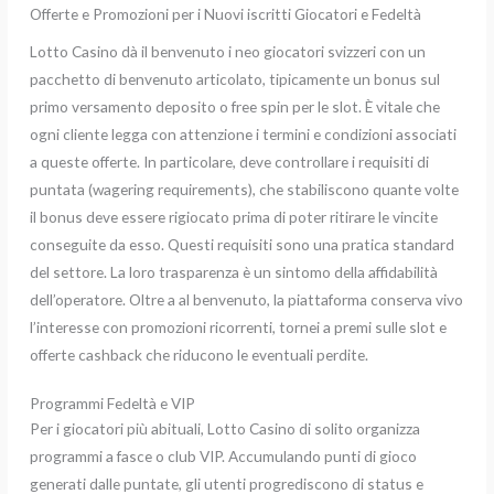
Offerte e Promozioni per i Nuovi iscritti Giocatori e Fedeltà
Lotto Casino dà il benvenuto i neo giocatori svizzeri con un
pacchetto di benvenuto articolato, tipicamente un bonus sul
primo versamento deposito o free spin per le slot. È vitale che
ogni cliente legga con attenzione i termini e condizioni associati
a queste offerte. In particolare, deve controllare i requisiti di
puntata (wagering requirements), che stabiliscono quante volte
il bonus deve essere rigiocato prima di poter ritirare le vincite
conseguite da esso. Questi requisiti sono una pratica standard
del settore. La loro trasparenza è un sintomo della affidabilità
dell’operatore. Oltre a al benvenuto, la piattaforma conserva vivo
l’interesse con promozioni ricorrenti, tornei a premi sulle slot e
offerte cashback che riducono le eventuali perdite.
Programmi Fedeltà e VIP
Per i giocatori più abituali, Lotto Casino di solito organizza
programmi a fasce o club VIP. Accumulando punti di gioco
generati dalle puntate, gli utenti progrediscono di status e