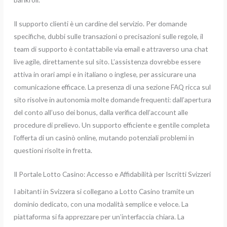
Il supporto clienti è un cardine del servizio. Per domande
specifiche, dubbi sulle transazioni o precisazioni sulle regole, il
team di supporto è contattabile via email e attraverso una chat
live agile, direttamente sul sito. L’assistenza dovrebbe essere
attiva in orari ampi e in italiano o inglese, per assicurare una
comunicazione efficace. La presenza di una sezione FAQ ricca sul
sito risolve in autonomia molte domande frequenti: dall’apertura
del conto all’uso dei bonus, dalla verifica dell’account alle
procedure di prelievo. Un supporto efficiente e gentile completa
l’offerta di un casinò online, mutando potenziali problemi in
questioni risolte in fretta.
Il Portale Lotto Casino: Accesso e Affidabilità per Iscritti Svizzeri
I abitanti in Svizzera si collegano a Lotto Casino tramite un
dominio dedicato, con una modalità semplice e veloce. La
piattaforma si fa apprezzare per un’interfaccia chiara. La