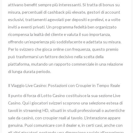
attivano benefit sempre più interessanti. Si tratta di bonus su
misura, percentuali di cashback più elevate, gestori di account
esclusivi, trattamenti agevolati per depositi e prelievi, e a volte
inviti a eventi privati. Un programma fedeltà ben organizzato
ricompensa la lealtà del cliente e valuta il suo importanza,
offrendo un’esperienza più soddisfacente e adattata su misura.
Per lo svizzero che gioca online con frequenza, questo premio
può trasformarsi un fattore decisivo nella scelta della
piattaforma, mutando un rapporto commerciale in una relazione
di lunga durata periodo.
Il Viaggio Live Casino: Postazioni con Croupier in Tempo Reale
Il punto di forza di Lotto Casino costituisce la sua sezione Live
Casino. Qui i giocatori svizzeri scoprono una selezione estesa di
tavoli in streaming HD, situati in studi professionali o autentiche
sale da casinò, con croupier reali al tavolo. L’interazione appare
genuina. Puoi comunicare con il dealer e, in certi casi, anche con
gli altri giocatori, portando una dimensione sociale all’esperienza.