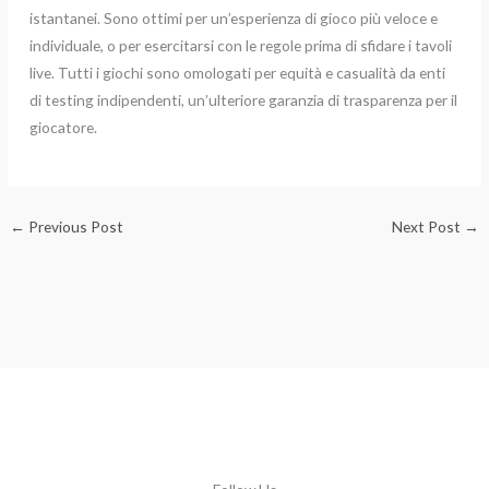
istantanei. Sono ottimi per un’esperienza di gioco più veloce e
individuale, o per esercitarsi con le regole prima di sfidare i tavoli
live. Tutti i giochi sono omologati per equità e casualità da enti
di testing indipendenti, un’ulteriore garanzia di trasparenza per il
giocatore.
←
Previous Post
Next Post
→