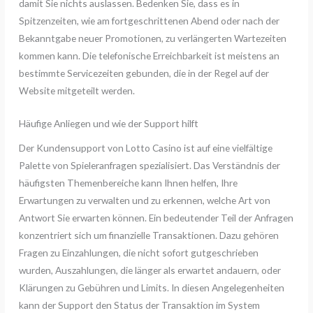
damit Sie nichts auslassen. Bedenken Sie, dass es in
Spitzenzeiten, wie am fortgeschrittenen Abend oder nach der
Bekanntgabe neuer Promotionen, zu verlängerten Wartezeiten
kommen kann. Die telefonische Erreichbarkeit ist meistens an
bestimmte Servicezeiten gebunden, die in der Regel auf der
Website mitgeteilt werden.
Häufige Anliegen und wie der Support hilft
Der Kundensupport von Lotto Casino ist auf eine vielfältige
Palette von Spieleranfragen spezialisiert. Das Verständnis der
häufigsten Themenbereiche kann Ihnen helfen, Ihre
Erwartungen zu verwalten und zu erkennen, welche Art von
Antwort Sie erwarten können. Ein bedeutender Teil der Anfragen
konzentriert sich um finanzielle Transaktionen. Dazu gehören
Fragen zu Einzahlungen, die nicht sofort gutgeschrieben
wurden, Auszahlungen, die länger als erwartet andauern, oder
Klärungen zu Gebühren und Limits. In diesen Angelegenheiten
kann der Support den Status der Transaktion im System