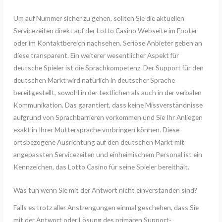
Um auf Nummer sicher zu gehen, sollten Sie die aktuellen
Servicezeiten direkt auf der Lotto Casino Webseite im Footer
oder im Kontaktbereich nachsehen. Seriöse Anbieter geben an
diese transparent. Ein weiterer wesentlicher Aspekt für
deutsche Spieler ist die Sprachkompetenz. Der Support für den
deutschen Markt wird natürlich in deutscher Sprache
bereitgestellt, sowohl in der textlichen als auch in der verbalen
Kommunikation. Das garantiert, dass keine Missverständnisse
aufgrund von Sprachbarrieren vorkommen und Sie Ihr Anliegen
exakt in Ihrer Muttersprache vorbringen können. Diese
ortsbezogene Ausrichtung auf den deutschen Markt mit
angepassten Servicezeiten und einheimischem Personal ist ein
Kennzeichen, das Lotto Casino für seine Spieler bereithält.
Was tun wenn Sie mit der Antwort nicht einverstanden sind?
Falls es trotz aller Anstrengungen einmal geschehen, dass Sie
mit der Antwort oder Lösung des primären Support-