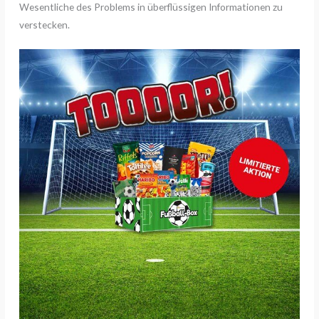
Wesentliche des Problems in überflüssigen Informationen zu
verstecken.