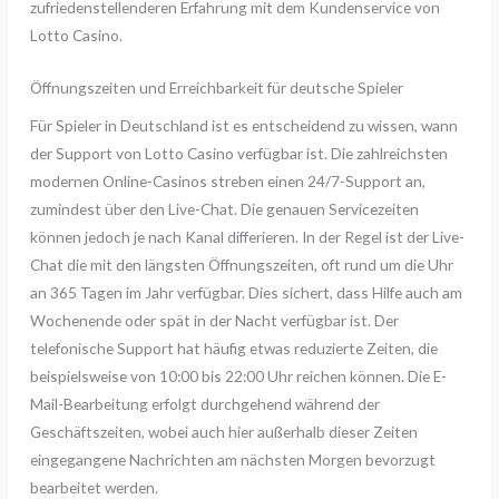
zufriedenstellenderen Erfahrung mit dem Kundenservice von
Lotto Casino.
Öffnungszeiten und Erreichbarkeit für deutsche Spieler
Für Spieler in Deutschland ist es entscheidend zu wissen, wann
der Support von Lotto Casino verfügbar ist. Die zahlreichsten
modernen Online-Casinos streben einen 24/7-Support an,
zumindest über den Live-Chat. Die genauen Servicezeiten
können jedoch je nach Kanal differieren. In der Regel ist der Live-
Chat die mit den längsten Öffnungszeiten, oft rund um die Uhr
an 365 Tagen im Jahr verfügbar. Dies sichert, dass Hilfe auch am
Wochenende oder spät in der Nacht verfügbar ist. Der
telefonische Support hat häufig etwas reduzierte Zeiten, die
beispielsweise von 10:00 bis 22:00 Uhr reichen können. Die E-
Mail-Bearbeitung erfolgt durchgehend während der
Geschäftszeiten, wobei auch hier außerhalb dieser Zeiten
eingegangene Nachrichten am nächsten Morgen bevorzugt
bearbeitet werden.