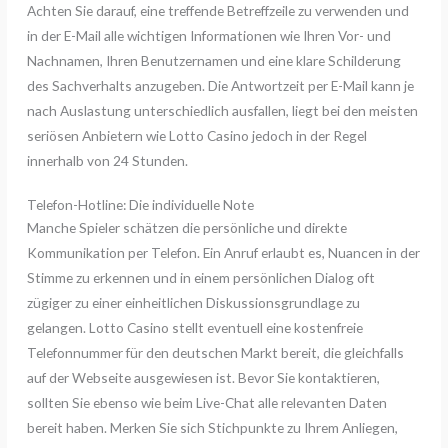
Achten Sie darauf, eine treffende Betreffzeile zu verwenden und
in der E-Mail alle wichtigen Informationen wie Ihren Vor- und
Nachnamen, Ihren Benutzernamen und eine klare Schilderung
des Sachverhalts anzugeben. Die Antwortzeit per E-Mail kann je
nach Auslastung unterschiedlich ausfallen, liegt bei den meisten
seriösen Anbietern wie Lotto Casino jedoch in der Regel
innerhalb von 24 Stunden.
Telefon-Hotline: Die individuelle Note
Manche Spieler schätzen die persönliche und direkte
Kommunikation per Telefon. Ein Anruf erlaubt es, Nuancen in der
Stimme zu erkennen und in einem persönlichen Dialog oft
zügiger zu einer einheitlichen Diskussionsgrundlage zu
gelangen. Lotto Casino stellt eventuell eine kostenfreie
Telefonnummer für den deutschen Markt bereit, die gleichfalls
auf der Webseite ausgewiesen ist. Bevor Sie kontaktieren,
sollten Sie ebenso wie beim Live-Chat alle relevanten Daten
bereit haben. Merken Sie sich Stichpunkte zu Ihrem Anliegen,