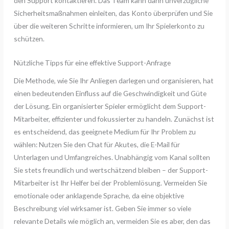
den Support kontaktieren. Das Team kann dann unverzügliche
Sicherheitsmaßnahmen einleiten, das Konto überprüfen und Sie
über die weiteren Schritte informieren, um Ihr Spielerkonto zu
schützen.
Nützliche Tipps für eine effektive Support-Anfrage
Die Methode, wie Sie Ihr Anliegen darlegen und organisieren, hat
einen bedeutenden Einfluss auf die Geschwindigkeit und Güte
der Lösung. Ein organisierter Spieler ermöglicht dem Support-
Mitarbeiter, effizienter und fokussierter zu handeln. Zunächst ist
es entscheidend, das geeignete Medium für Ihr Problem zu
wählen: Nutzen Sie den Chat für Akutes, die E-Mail für
Unterlagen und Umfangreiches. Unabhängig vom Kanal sollten
Sie stets freundlich und wertschätzend bleiben – der Support-
Mitarbeiter ist Ihr Helfer bei der Problemlösung. Vermeiden Sie
emotionale oder anklagende Sprache, da eine objektive
Beschreibung viel wirksamer ist. Geben Sie immer so viele
relevante Details wie möglich an, vermeiden Sie es aber, den das