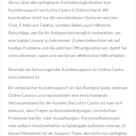
Abriss über alle verfügbaren Kontaktmöglichkeiten zum
Kundensupport von Lotto Casino in Deutschland. Wir
beschreiben nicht nur die verschiedenen Optionen wie Live-
Chat, E-Mail und Telefon, sondern liefern auch hilfreiche
Ratschläge, wie Sie Ihr Anliegen bestmöglich vorbereiten, um
eine zügige Lösung zu bekommen. Zudem beleuchten wir auf
häufige Probleme und die üblichen Öffnungszeiten ein, damit Sie
stets erkennen, wann und wie Sie am effektivsten Hilfe erhalten.
Weshalb ein hervorragender Kundensupport im Online-Casino
entscheidend ist
Ein verlässlicher Kundensupport ist das Rückgrat jedes seriösen
Online-Casinos und repräsentiert eine entscheidende
Vertrauensbasis für die Kunden. Bei Lotto Casino ist man sich
bewusst, dass Fragen zu Bonusbedingungen, technischen
Problemen bei Ein- oder Auszahlungen, Kontoverifizierungen
oder einfach Unsicherheiten zu Spielregeln auftreten können. In
diesen Momenten ist ein Support-Team, das nicht nur verfügbar,