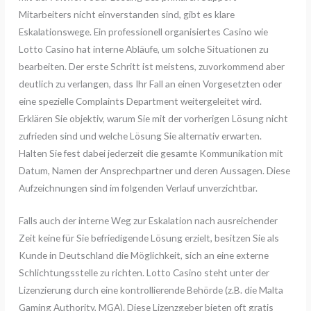
Mitarbeiters nicht einverstanden sind, gibt es klare
Eskalationswege. Ein professionell organisiertes Casino wie
Lotto Casino hat interne Abläufe, um solche Situationen zu
bearbeiten. Der erste Schritt ist meistens, zuvorkommend aber
deutlich zu verlangen, dass Ihr Fall an einen Vorgesetzten oder
eine spezielle Complaints Department weitergeleitet wird.
Erklären Sie objektiv, warum Sie mit der vorherigen Lösung nicht
zufrieden sind und welche Lösung Sie alternativ erwarten.
Halten Sie fest dabei jederzeit die gesamte Kommunikation mit
Datum, Namen der Ansprechpartner und deren Aussagen. Diese
Aufzeichnungen sind im folgenden Verlauf unverzichtbar.
Falls auch der interne Weg zur Eskalation nach ausreichender
Zeit keine für Sie befriedigende Lösung erzielt, besitzen Sie als
Kunde in Deutschland die Möglichkeit, sich an eine externe
Schlichtungsstelle zu richten. Lotto Casino steht unter der
Lizenzierung durch eine kontrollierende Behörde (z.B. die Malta
Gaming Authority, MGA). Diese Lizenzgeber bieten oft gratis