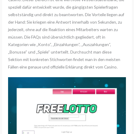
speziell dafür entwickelt wurde, die gängigsten Spielerfragen
selbstständig und direkt zu beantworten. Die Vorteile liegen auf
der Hand: Sie kriegen eine Antwort innerhalb von Sekunden, zu
jederzeit, ohne auf die Reaktion eines Mitarbeiters warten zu
müssen. Die FAQs sind übersichtlich gegliedert, oft in
Kategorien wie „Konto“, „Einzahlungen“, „Auszahlungen“,
„Bonusse“ und „Spiele“ unterteilt. Durchsucht man diese
Sektion mit konkreten Stichworten findet man in den meisten
Fällen eine genaue und offizielle Erklärung direkt vom Casino.