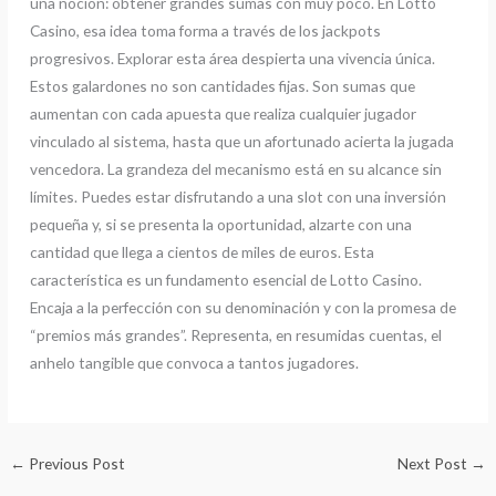
una noción: obtener grandes sumas con muy poco. En Lotto
Casino, esa idea toma forma a través de los jackpots
progresivos. Explorar esta área despierta una vivencia única.
Estos galardones no son cantidades fijas. Son sumas que
aumentan con cada apuesta que realiza cualquier jugador
vinculado al sistema, hasta que un afortunado acierta la jugada
vencedora. La grandeza del mecanismo está en su alcance sin
límites. Puedes estar disfrutando a una slot con una inversión
pequeña y, si se presenta la oportunidad, alzarte con una
cantidad que llega a cientos de miles de euros. Esta
característica es un fundamento esencial de Lotto Casino.
Encaja a la perfección con su denominación y con la promesa de
“premios más grandes”. Representa, en resumidas cuentas, el
anhelo tangible que convoca a tantos jugadores.
←
Previous Post
Next Post
→