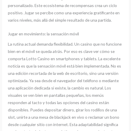
personalizado. Este ecosistema de recompensas crea un ciclo
positivo. Jugar se percibe como una experiencia gratificante en
varios niveles, más allá del simple resultado de una partida.
Jugar en movimiento: la sensación móvil
La rutina actual demanda flexibilidad. Un casino que no funcione
bien en el móvil se queda atrás. Por eso es clave ver cómo se
comporta Lotto Casino en smartphones y tablets. La excelente
noticia es que la sensación móvil está bien implementada. No es
una edición recortada de la web de escritorio, sino una versión
optimizada. Ya sea desde el navegador del teléfono o mediante
una aplicación dedicada si existe, la cambio es natural. Los
visuales se ven bien en pantallas pequeñas, los menús
responden al tacto y todas las opciones del casino están
disponibles. Puedes depositar dinero, girar los rodillos de una
slot, unirte a una mesa de blackjack en vivo o reclamar un bono
desde cualquier sitio con internet. Esta adaptabilidad significa