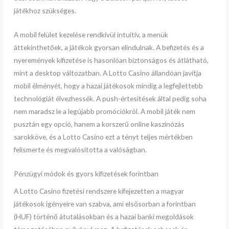
játékhoz szükséges.
A mobil felület kezelése rendkívül intuitív, a menük
áttekinthetőek, a játékok gyorsan elindulnak. A befizetés és a
nyeremények kifizetése is hasonlóan biztonságos és átlátható,
mint a desktop változatban. A Lotto Casino állandóan javítja
mobil élményét, hogy a hazai játékosok mindig a legfejlettebb
technológiát élvezhessék. A push-értesítések által pedig soha
nem maradsz le a legújabb promóciókról. A mobil játék nem
pusztán egy opció, hanem a korszerű online kaszinózás
sarokköve, és a Lotto Casino ezt a tényt teljes mértékben
felismerte és megvalósította a valóságban.
Pénzügyi módok és gyors kifizetések forintban
A Lotto Casino fizetési rendszere kifejezetten a magyar
játékosok igényeire van szabva, ami elsősorban a forintban
(HUF) történő átutalásokban és a hazai banki megoldások