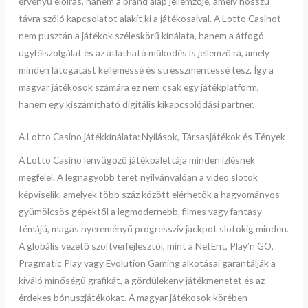
érvényű előírás, hanem a brand alap jellemzője, amely hosszú
távra szóló kapcsolatot alakít ki a játékosaival. A Lotto Casinot
nem pusztán a játékok széleskörű kínálata, hanem a átfogó
ügyfélszolgálat és az átlátható működés is jellemző rá, amely
minden látogatást kellemessé és stresszmentessé tesz. Így a
magyar játékosok számára ez nem csak egy játékplatform,
hanem egy kiszámítható digitális kikapcsolódási partner.
A Lotto Casino játékkínálata: Nyílások, Társasjátékok és Tények
A Lotto Casino lenyűgöző játékpalettája minden ízlésnek
megfelel. A legnagyobb teret nyilvánvalóan a video slotok
képviselik, amelyek több száz között elérhetők a hagyományos
gyümölcsös gépektől a legmodernebb, filmes vagy fantasy
témájú, magas nyereményű progresszív jackpot slotokig minden.
A globális vezető szoftverfejlesztői, mint a NetEnt, Play’n GO,
Pragmatic Play vagy Evolution Gaming alkotásai garantálják a
kiváló minőségű grafikát, a gördülékeny játékmenetet és az
érdekes bónuszjátékokat. A magyar játékosok körében