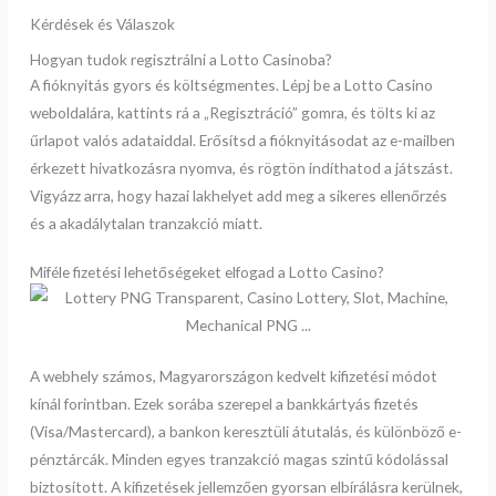
Kérdések és Válaszok
Hogyan tudok regisztrálni a Lotto Casinoba?
A fióknyitás gyors és költségmentes. Lépj be a Lotto Casino
weboldalára, kattints rá a „Regisztráció” gomra, és tölts ki az
űrlapot valós adataiddal. Erősítsd a fióknyitásodat az e-mailben
érkezett hivatkozásra nyomva, és rögtön indíthatod a játszást.
Vigyázz arra, hogy hazai lakhelyet add meg a sikeres ellenőrzés
és a akadálytalan tranzakció miatt.
Miféle fizetési lehetőségeket elfogad a Lotto Casino?
A webhely számos, Magyarországon kedvelt kifizetési módot
kínál forintban. Ezek sorába szerepel a bankkártyás fizetés
(Visa/Mastercard), a bankon keresztüli átutalás, és különböző e-
pénztárcák. Minden egyes tranzakció magas szintű kódolással
biztosított. A kifizetések jellemzően gyorsan elbírálásra kerülnek,