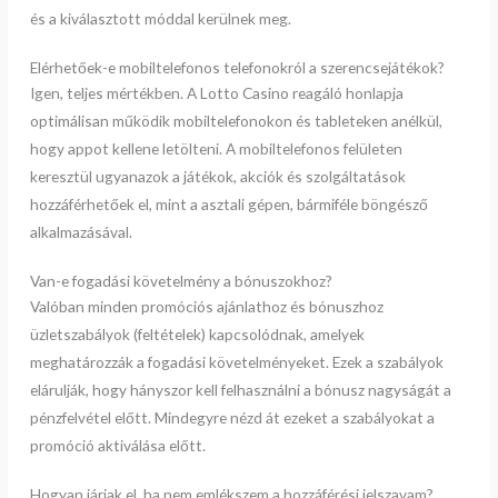
és a kiválasztott móddal kerülnek meg.
Elérhetőek-e mobiltelefonos telefonokról a szerencsejátékok?
Igen, teljes mértékben. A Lotto Casino reagáló honlapja
optimálisan működik mobiltelefonokon és tableteken anélkül,
hogy appot kellene letölteni. A mobiltelefonos felületen
keresztül ugyanazok a játékok, akciók és szolgáltatások
hozzáférhetőek el, mint a asztali gépen, bármiféle böngésző
alkalmazásával.
Van-e fogadási követelmény a bónuszokhoz?
Valóban minden promóciós ajánlathoz és bónuszhoz
üzletszabályok (feltételek) kapcsolódnak, amelyek
meghatározzák a fogadási követelményeket. Ezek a szabályok
elárulják, hogy hányszor kell felhasználni a bónusz nagyságát a
pénzfelvétel előtt. Mindegyre nézd át ezeket a szabályokat a
promóció aktiválása előtt.
Hogyan járjak el, ha nem emlékszem a hozzáférési jelszavam?