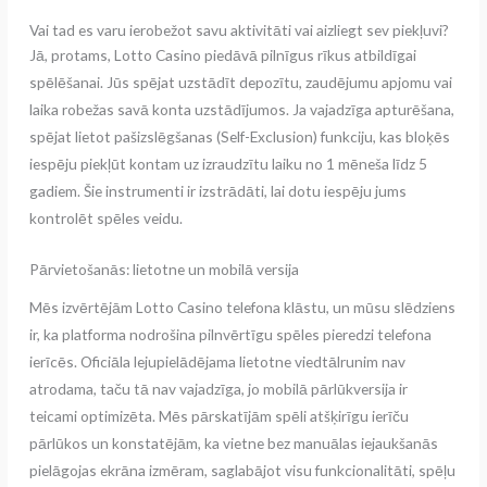
Vai tad es varu ierobežot savu aktivitāti vai aizliegt sev piekļuvi?
Jā, protams, Lotto Casino piedāvā pilnīgus rīkus atbildīgai
spēlēšanai. Jūs spējat uzstādīt depozītu, zaudējumu apjomu vai
laika robežas savā konta uzstādījumos. Ja vajadzīga apturēšana,
spējat lietot pašizslēgšanas (Self-Exclusion) funkciju, kas bloķēs
iespēju piekļūt kontam uz izraudzītu laiku no 1 mēneša līdz 5
gadiem. Šie instrumenti ir izstrādāti, lai dotu iespēju jums
kontrolēt spēles veidu.
Pārvietošanās: lietotne un mobilā versija
Mēs izvērtējām Lotto Casino telefona klāstu, un mūsu slēdziens
ir, ka platforma nodrošina pilnvērtīgu spēles pieredzi telefona
ierīcēs. Oficiāla lejupielādējama lietotne viedtālrunim nav
atrodama, taču tā nav vajadzīga, jo mobilā pārlūkversija ir
teicami optimizēta. Mēs pārskatījām spēli atšķirīgu ierīču
pārlūkos un konstatējām, ka vietne bez manuālas iejaukšanās
pielāgojas ekrāna izmēram, saglabājot visu funkcionalitāti, spēļu