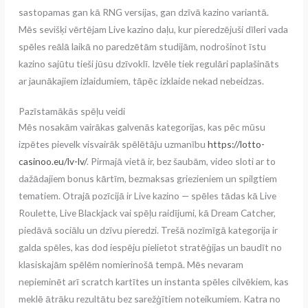
sastopamas gan kā RNG versijas, gan dzīvā kazino variantā.
Mēs sevišķi vērtējam Live kazino daļu, kur pieredzējuši dīleri vada
spēles reālā laikā no paredzētām studijām, nodrošinot īstu
kazino sajūtu tieši jūsu dzīvoklī. Izvēle tiek regulāri paplašināts
ar jaunākajiem izlaidumiem, tāpēc izklaide nekad nebeidzas.
Pazīstamākās spēļu veidi
Mēs nosakām vairākas galvenās kategorijas, kas pēc mūsu
izpētes pievelk visvairāk spēlētāju uzmanību
https://lotto-
casinoo.eu/lv-lv/
. Pirmajā vietā ir, bez šaubām, video sloti ar to
dažādajiem bonus kārtīm, bezmaksas griezieniem un spilgtiem
tematiem. Otrajā pozīcijā ir Live kazino — spēles tādas kā Live
Roulette, Live Blackjack vai spēļu raidījumi, kā Dream Catcher,
piedāvā sociālu un dzīvu pieredzi. Trešā nozīmīgā kategorija ir
galda spēles, kas dod iespēju pielietot stratēģijas un baudīt no
klasiskajām spēlēm nomierinošā tempā. Mēs nevaram
nepieminēt arī scratch kartītes un instanta spēles cilvēkiem, kas
meklē ātrāku rezultātu bez sarežģītiem noteikumiem. Katra no