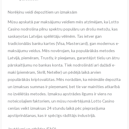
Norēķinu veidi depozītiem un izmaksām
Mūsu apskatā par maksājumu veidiem mēs atzīmējam, ka Lotto
Casino nodrošina pilnu spektru populāru un drošu metožu, kas
saskaņotas Latvijas spēlētāju vēlmēm. Tas ietver gan
tradicionālās banku kartes (Visa, Mastercard), gan modernus e-
maksājumu veidus. Mēs novērojam, ka populārākās metodes
Latvijā, piemēram, Trustly, ir pieejamas, garantējot tiešu un ātru
pārskaitījumu no bankas konta. Tiek nodrošināti arī dažādi e-
maki (piemēram, Skrill, Neteller) un pēdējā laikā arvien
populārākās kriptovalūtas. Mēs norādām, ka minimālie depozīta
un izmaksas summas ir pieņemami, bet tie var mainīties atkarībā
no izvēlētās metodes. Izmaksu apstrādes ilgums ir viens no
noteicošajiem faktoriem, un mūsu novērtējumā Lotto Casino
cenšas veikt izmaksas 24 stundu laikā pēc pieprasījuma
apstiprināšanas, kas ir spēcīgs rādītājs industrijā.
Jautājumi un atbildes (FAQ)