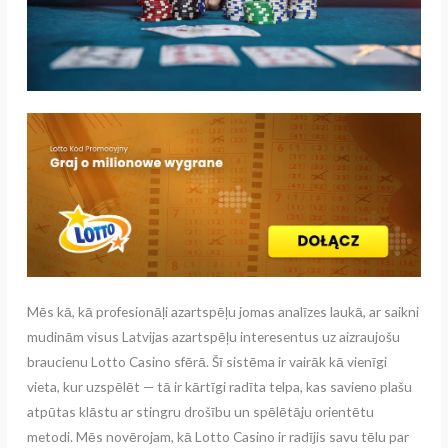
Mēs kā, kā profesionāļi azartspēļu jomas analīzes laukā, ar saikni
mudinām visus Latvijas azartspēļu interesentus uz aizraujošu
braucienu Lotto Casino sfērā. Šī sistēma ir vairāk kā vienīgi
vieta, kur uzspēlēt — tā ir kārtīgi radīta telpa, kas savieno plašu
atpūtas klāstu ar stingru drošību un spēlētāju orientētu
metodi. Mēs novērojam, kā Lotto Casino ir radījis savu tēlu par