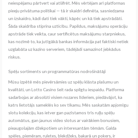
neiespējamu pārtvert vai atšifrēt. Mēs vērtējam arī platformas
pieeju privātuma politikai — tā ir skaidri definēta, sasniedzama
un izskaidro, kādi dati tiek vākti, kāpēc un kā tiek apstrādāti.
Šāda skaidrība stiprina uzticību. Papildus, maksājumu operāciju
apstrāde tiek veikta, caur sertificētus maksājumu starpniekus,
kas nozīmē to, ka jutīgākā bankas informācija pat faktiski netiek
uzglabāta uz kazino serveriem, tādējādi samazinot jebkādus
riskus.
Spēļu sortiments un programmatūras nodrošinātāji
Mūsu izpētē mēs pievērsāmies uz spēļu klāsta plašumu un
kvalitāti, un Lotto Casino šeit rada spilgtu iespaidu. Platforma
sadarbojas ar absolūti visiem nozares līderiem, piedāvājot, ka
katrs lietotājs sameklēs ko sev tīkamu. Mēs saskatām apjomīgu
slotu kolekciju, kas ietver gan pazīstamos trīs ruļļu spēļu
automātus, gan jaunus video slotus ar vairākiem bonusiem,
pieaugošajām džekpotiem un interesantām tēmām. Galda
spēles, piemēram, ruletes, blekdžeks, bakarā un pokers, ir