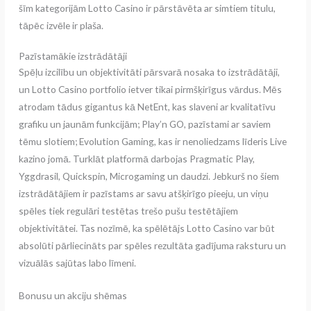
šīm kategorijām Lotto Casino ir pārstāvēta ar simtiem titulu,
tāpēc izvēle ir plaša.
Pazīstamākie izstrādātāji
Spēļu izcilību un objektivitāti pārsvarā nosaka to izstrādātāji,
un Lotto Casino portfolio ietver tikai pirmšķirīgus vārdus. Mēs
atrodam tādus gigantus kā NetEnt, kas slaveni ar kvalitatīvu
grafiku un jaunām funkcijām; Play’n GO, pazīstami ar saviem
tēmu slotiem; Evolution Gaming, kas ir nenoliedzams līderis Live
kazino jomā. Turklāt platformā darbojas Pragmatic Play,
Yggdrasil, Quickspin, Microgaming un daudzi. Jebkurš no šiem
izstrādātājiem ir pazīstams ar savu atšķirīgo pieeju, un viņu
spēles tiek regulāri testētas trešo pušu testētājiem
objektivitātei. Tas nozīmē, ka spēlētājs Lotto Casino var būt
absolūti pārliecināts par spēles rezultāta gadījuma raksturu un
vizuālās sajūtas labo līmeni.
Bonusu un akciju shēmas