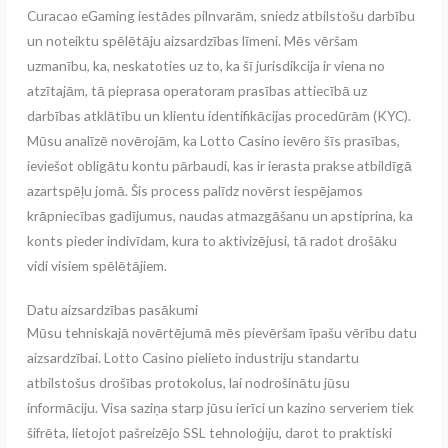
Curacao eGaming iestādes pilnvarām, sniedz atbilstošu darbību
un noteiktu spēlētāju aizsardzības līmeni. Mēs vēršam
uzmanību, ka, neskatoties uz to, ka šī jurisdikcija ir viena no
atzītajām, tā pieprasa operatoram prasības attiecībā uz
darbības atklātību un klientu identifikācijas procedūrām (KYC).
Mūsu analīzē novērojām, ka Lotto Casino ievēro šīs prasības,
ieviešot obligātu kontu pārbaudi, kas ir ierasta prakse atbildīgā
azartspēļu jomā. Šis process palīdz novērst iespējamos
krāpniecības gadījumus, naudas atmazgāšanu un apstiprina, ka
konts pieder indivīdam, kura to aktivizējusi, tā radot drošāku
vidi visiem spēlētājiem.
Datu aizsardzības pasākumi
Mūsu tehniskajā novērtējumā mēs pievēršam īpašu vērību datu
aizsardzībai. Lotto Casino pielieto industriju standartu
atbilstošus drošības protokolus, lai nodrošinātu jūsu
informāciju. Visa saziņa starp jūsu ierīci un kazino serveriem tiek
šifrēta, lietojot pašreizējo SSL tehnoloģiju, darot to praktiski