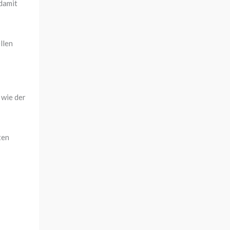
 damit
llen
 wie der
ten