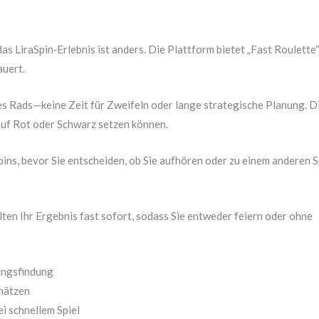
as LiraSpin‑Erlebnis ist anders. Die Plattform bietet „Fast Roulette“
auert.
des Rads—keine Zeit für Zweifeln oder lange strategische Planung. D
auf Rot oder Schwarz setzen können.
Spins, bevor Sie entscheiden, ob Sie aufhören oder zu einem anderen S
alten Ihr Ergebnis fast sofort, sodass Sie entweder feiern oder ohne
ungsfindung
chätzen
i schnellem Spiel