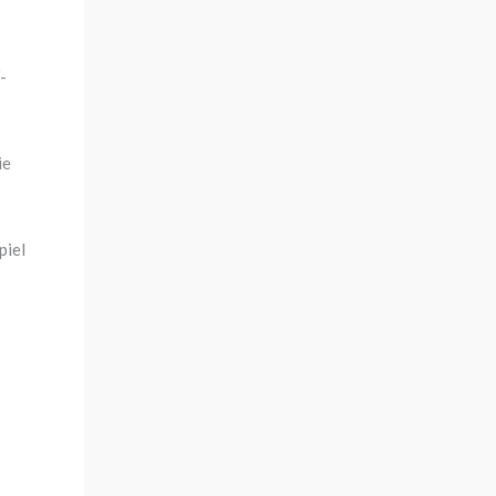
-
ie
piel