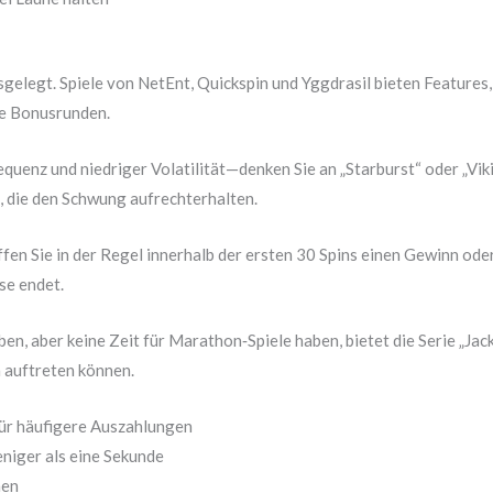
sgelegt. Spiele von NetEnt, Quickspin und Yggdrasil bieten Features,
te Bonusrunden.
quenz und niedriger Volatilität—denken Sie an „Starburst“ oder „Vi
, die den Schwung aufrechterhalten.
ffen Sie in der Regel innerhalb der ersten 30 Spins einen Gewinn ode
se endet.
eben, aber keine Zeit für Marathon‑Spiele haben, bietet die Serie „Jac
n auftreten können.
ür häufigere Auszahlungen
niger als eine Sekunde
hen