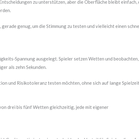
Entscheidungen zu unterstützen, aber die Oberfläche bleibt einfach,
erden.
, gerade genug, um die Stimmung zu testen und vielleicht einen schne
igkeits‑Spannung ausgelegt. Spieler setzen Wetten und beobachten,
iger als zehn Sekunden.
ition und Risikotoleranz testen möchten, ohne sich auf lange Spielzei
on drei bis fünf Wetten gleichzeitig, jede mit eigener