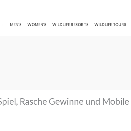
MEN’S
WOMEN’S
WILDLIFE RESORTS
WILDLIFE TOURS
 Spiel, Rasche Gewinne und Mobile